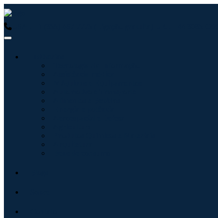
USA : +1 (855) 467-7775 (Ligação gratuita)
UK : +44 8085 0223
Indústrias
Tecnologia da Informação
Assistência médica
Máquinas e Equipamentos
Automotivo e Transporte
Alimentos e Bebidas
Energia e potência
Aeroespacial e Defesa
Agricultura
Produtos Químicos e Materiais
Arquitetura
Bens de consumo
Blogs
Sobre
Contato