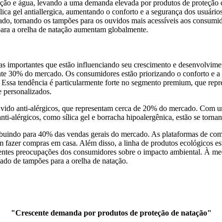
atação e água, levando a uma demanda elevada por produtos de proteção
ílica gel antiallergica, aumentando o conforto e a segurança dos usuário
cado, tornando os tampões para os ouvidos mais acessíveis aos consumi
para a orelha de natação aumentam globalmente.
as importantes que estão influenciando seu crescimento e desenvolvim
e 30% do mercado. Os consumidores estão priorizando o conforto e a e
Essa tendência é particularmente forte no segmento premium, que repr
​e personalizados.
vido anti-alérgicos, que representam cerca de 20% do mercado. Com uma
nti-alérgicos, como sílica gel e borracha hipoalergênica, estão se torna
ibuindo para 40% das vendas gerais do mercado. As plataformas de com
fazer compras em casa. Além disso, a linha de produtos ecológicos est
ntes preocupações dos consumidores sobre o impacto ambiental. À medi
ado de tampões para a orelha de natação.
"Crescente demanda por produtos de proteção de natação"