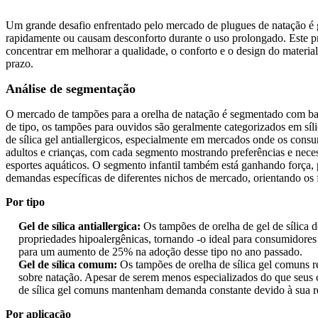
Um grande desafio enfrentado pelo mercado de plugues de natação é 
rapidamente ou causam desconforto durante o uso prolongado. Este pr
concentrar em melhorar a qualidade, o conforto e o design do material 
prazo.
Análise de segmentação
O mercado de tampões para a orelha de natação é segmentado com base
de tipo, os tampões para ouvidos são geralmente categorizados em síl
de sílica gel antiallergicos, especialmente em mercados onde os consu
adultos e crianças, com cada segmento mostrando preferências e neces
esportes aquáticos. O segmento infantil também está ganhando força, 
demandas específicas de diferentes nichos de mercado, orientando os 
Por tipo
Gel de sílica antiallergica:
Os tampões de orelha de gel de sílica 
propriedades hipoalergênicas, tornando -o ideal para consumidores 
para um aumento de 25% na adoção desse tipo no ano passado.
Gel de sílica comum:
Os tampões de orelha de sílica gel comuns r
sobre natação. Apesar de serem menos especializados do que seus 
de sílica gel comuns mantenham demanda constante devido à sua re
Por aplicação