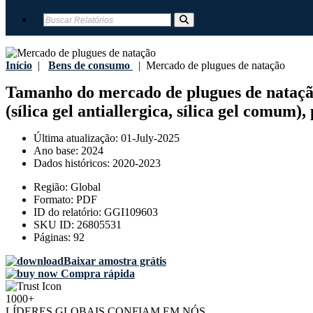
Início
|
Bens de consumo
|
Mercado de plugues de natação
Tamanho do mercado de plugues de natação 
(sílica gel antiallergica, sílica gel comum)
Última atualização:
01-July-2025
Ano base:
2024
Dados históricos:
2020-2023
Região:
Global
Formato:
PDF
ID do relatório:
GGI109603
SKU ID:
26805531
Páginas:
92
Baixar amostra grátis
Compra rápida
1000+
LÍDERES GLOBAIS CONFIAM EM NÓS