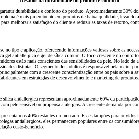
"Desafios na durabilidade do produto e conforto"
garantir durabilidade e conforto do produto. Aproximadamente 30% do
oblema é mais proeminente em produtos de baixa qualidade, levando a 
para melhorar a satisfação do cliente e reduzir as taxas de retorno, con
 no tipo e aplicação, oferecendo informações valiosas sobre as necess
ica gel antiallergica e gel de sílica comum. O foco crescente no confo
midores estão mais conscientes das sensibilidades da pele. No lado da a
sidades distintas. O segmento dos adultos é responsável pela maior part
principalmente com a crescente conscientização entre os pais sobre a 
fabricantes em estratégias de desenvolvimento e marketing de produtos.
de sílica antiallergica representam aproximadamente 60% da participaçã
com pele sensível ou propensa a alergias. A crescente demanda por confo
epresentam os 40% restantes do mercado. Esses tampões para ouvidos sã
colegas antiallergicos, eles permanecem populares entre os consumido
lação custo-benefício.