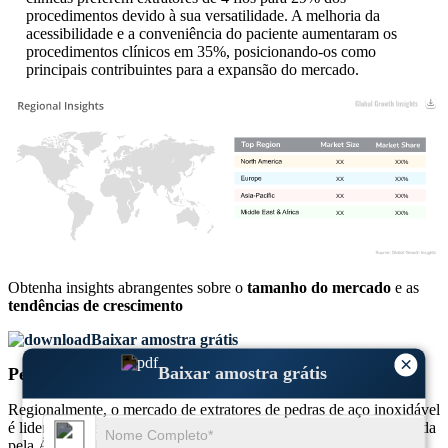
procedimentos devido à sua versatilidade. A melhoria da
acessibilidade e a conveniência do paciente aumentaram os
procedimentos clínicos em 35%, posicionando-os como
principais contribuintes para a expansão do mercado.
XX
XX%
XX
XX%
XX
XX%
XX
XX%
Obtenha insights abrangentes sobre o
tamanho do mercado
e as
tendências de crescimento
Baixar amostra grátis
×
Baixar amostra grátis
Perspectiva Regional
Regionalmente, o mercado de extratores de pedras de aço inoxidável
é liderado pela América do Norte com 38% de participação, seguida
pela Ásia-Pacífico com 32%, Europa com 25% e Oriente Médio e