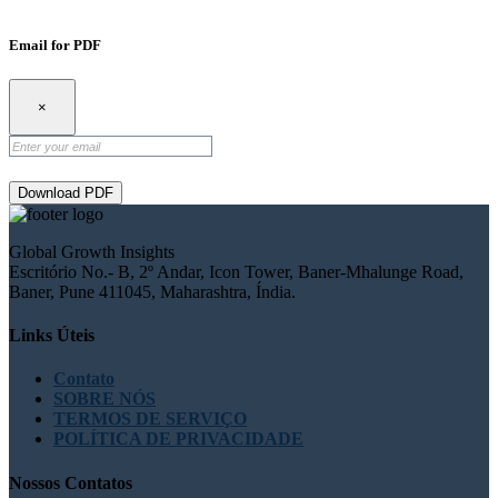
Email for PDF
×
Download PDF
Global Growth Insights
Escritório No.- B, 2º Andar, Icon Tower, Baner-Mhalunge Road,
Baner, Pune 411045, Maharashtra, Índia.
Links Úteis
Contato
SOBRE NÓS
TERMOS DE SERVIÇO
POLÍTICA DE PRIVACIDADE
Nossos Contatos