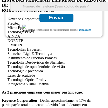
LISTA DAS PRINCIPAIS EMPRESAS DE REDUTOR
DE VELOCIDADE PARA O MERCADO DE
ROBÓTICA PERFILADAS
Enviar
Keyence Corporation
Precitec
Micro-Épsilon
Garantimos total sigilo de suas informações pessoais.
Privacidade
Tecnologias LMI
AINDA
DOENTE
OMRON
Tecnologias Hypersen
Shenzhen LightE-Tecnologia
Instrumento de Precisão Pomeas
Tecnologia Desdevision de Shenzhen
Tecnologia de optoeletrônica de visão
Tecnologia Apreendida
Laser de acuidade
Tecnologia Óptica Proldv
Inteligência Visual Criativa
As 2 principais empresas com maior participação:
Keyence Corporation
– Detém aproximadamente 17% da
participação total do mercado devido à sua liderança em