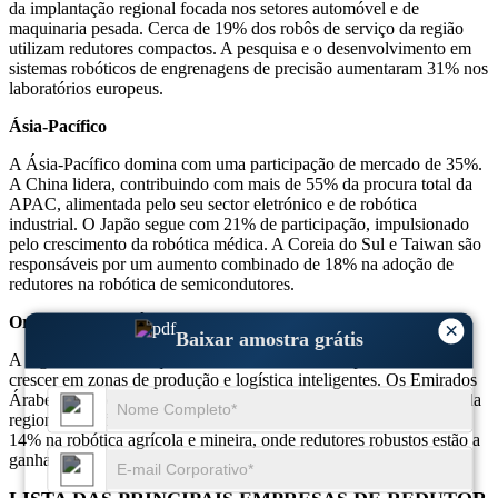
da implantação regional focada nos setores automóvel e de
maquinaria pesada. Cerca de 19% dos robôs de serviço da região
utilizam redutores compactos. A pesquisa e o desenvolvimento em
sistemas robóticos de engrenagens de precisão aumentaram 31% nos
laboratórios europeus.
Ásia-Pacífico
A Ásia-Pacífico domina com uma participação de mercado de 35%.
A China lidera, contribuindo com mais de 55% da procura total da
APAC, alimentada pelo seu sector eletrónico e de robótica
industrial. O Japão segue com 21% de participação, impulsionado
pelo crescimento da robótica médica. A Coreia do Sul e Taiwan são
responsáveis ​​por um aumento combinado de 18% na adoção de
redutores na robótica de semicondutores.
Oriente Médio e África
×
Baixar amostra grátis
A região detém uma quota menor de 10%, mas a procura está a
crescer em zonas de produção e logística inteligentes. Os Emirados
Árabes Unidos e a Arábia Saudita respondem por 68% da demanda
regional. A África do Sul está a emergir com uma participação de
14% na robótica agrícola e mineira, onde redutores robustos estão a
ganhar força.