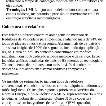
reduzindo o tempo de calibração robótica em 22% em fábricas de
eletrônicos.
Tecnologias LMI:
Lançou um modelo redutor compacto para
cobots médicos, melhorando a precisão do movimento em 31%
em braços robóticos microcirúrgicos.
Cobertura do relatório
Este relatório oferece cobertura abrangente do mercado de
Redutores de Velocidade para Robótica, avaliando mais de 94% de
todos os players ativos e emergentes. Abrange mais de 28 países e
apresenta insights de 100% do segmento, incluindo tipo, aplicação e
região. Cerca de 72% do conteúdo concentra-se em robótica
industrial, com 18% dedicado a robôs médicos e de serviço. Estão
incluídas análises detalhadas de mais de 65 patentes de tecnologia e
70 lançamentos de produtos, com mais de 41% da cobertura
dedicada a inovações em sistemas redutores compactos e
inteligentes.
Os insights de segmentação incluem tipos de redutores
convencionais e de nicho usados ​​em cobots, máquinas autônomas e
robôs logísticos. Os insights regionais priorizam a América do
Norte, a Europa, a Ásia-Pacífico e o MEA, representando 96% das
tendências globais de implantação. Quase 31% da cobertura
concentra-se em integradores de robótica e OEMs que adotam