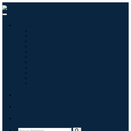
Indústrias
Tecnologia da Informação
Assistência médica
Máquinas e Equipamentos
Automotivo e Transporte
Alimentos e Bebidas
Energia e potência
Aeroespacial e Defesa
Agricultura
Produtos Químicos e Materiais
Arquitetura
Bens de consumo
Blogs
Sobre
Contato