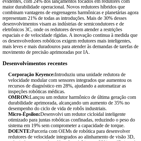
evidentes, com 24% dos lançamentos focados em redutores com
maior durabilidade operacional. Novos redutores híbridos que
combinam vantagens de engrenagens harmônicas e planetárias agora
representam 21% de todas as introduções. Mais de 30% desses
desenvolvimentos visam as indústrias de semicondutores e de
eletrônicos 3C, onde os redutores devem atender a restrições
espaciais e de velocidade rígidas. A inovação continua à medida que
os desenvolvedores robóticos exigem redutores mais inteligentes,
mais leves e mais duradouros para atender às demandas de tarefas de
movimento de precisão aprimoradas por IA.
Desenvolvimentos recentes
Corporação Keyence:
Introduziu uma unidade redutora de
velocidade modular com sensores integrados que aumentou os
recursos de diagnóstico em 28%, ajudando a automatizar as
inspeções robóticas médicas.
OMRON:
Lançou um redutor harmônico de última geração com
durabilidade aprimorada, alcançando um aumento de 35% no
desempenho do ciclo de vida de robôs industriais.
Micro-Épsilon:
Desenvolvi um redutor cicloidal inteligente
otimizado para juntas robóticas confinadas, reduzindo o peso do
sistema em 19% sem comprometer a capacidade de torque.
DOENTE:
Parceria com OEMs de robótica para desenvolver
redutores de velocidade integrados ao alinhamento de visão 3D,