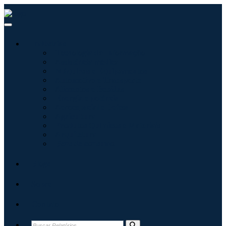
Indústrias
Tecnologia da Informação
Assistência médica
Máquinas e Equipamentos
Automotivo e Transporte
Alimentos e Bebidas
Energia e potência
Aeroespacial e Defesa
Agricultura
Produtos Químicos e Materiais
Arquitetura
Bens de consumo
Blogs
Sobre
Contato