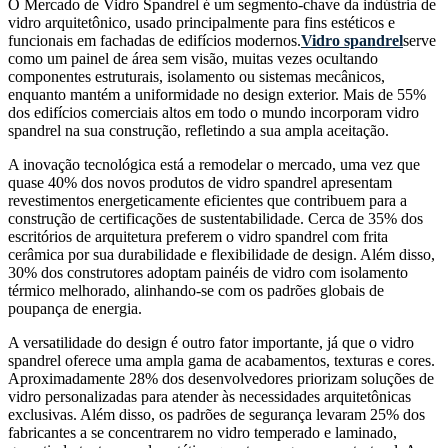
O Mercado de Vidro Spandrel é um segmento-chave da indústria de
vidro arquitetônico, usado principalmente para fins estéticos e
funcionais em fachadas de edifícios modernos.
Vidro spandrel
serve
como um painel de área sem visão, muitas vezes ocultando
componentes estruturais, isolamento ou sistemas mecânicos,
enquanto mantém a uniformidade no design exterior. Mais de 55%
dos edifícios comerciais altos em todo o mundo incorporam vidro
spandrel na sua construção, refletindo a sua ampla aceitação.
A inovação tecnológica está a remodelar o mercado, uma vez que
quase 40% dos novos produtos de vidro spandrel apresentam
revestimentos energeticamente eficientes que contribuem para a
construção de certificações de sustentabilidade. Cerca de 35% dos
escritórios de arquitetura preferem o vidro spandrel com frita
cerâmica por sua durabilidade e flexibilidade de design. Além disso,
30% dos construtores adoptam painéis de vidro com isolamento
térmico melhorado, alinhando-se com os padrões globais de
poupança de energia.
A versatilidade do design é outro fator importante, já que o vidro
spandrel oferece uma ampla gama de acabamentos, texturas e cores.
Aproximadamente 28% dos desenvolvedores priorizam soluções de
vidro personalizadas para atender às necessidades arquitetônicas
exclusivas. Além disso, os padrões de segurança levaram 25% dos
fabricantes a se concentrarem no vidro temperado e laminado,