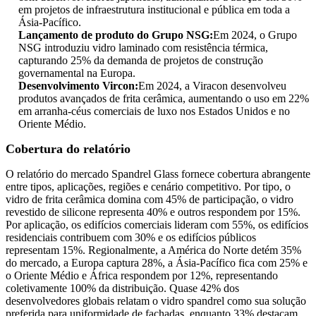
em projetos de infraestrutura institucional e pública em toda a
Ásia-Pacífico.
Lançamento de produto do Grupo NSG:
Em 2024, o Grupo
NSG introduziu vidro laminado com resistência térmica,
capturando 25% da demanda de projetos de construção
governamental na Europa.
Desenvolvimento Vircon:
Em 2024, a Viracon desenvolveu
produtos avançados de frita cerâmica, aumentando o uso em 22%
em arranha-céus comerciais de luxo nos Estados Unidos e no
Oriente Médio.
Cobertura do relatório
O relatório do mercado Spandrel Glass fornece cobertura abrangente
entre tipos, aplicações, regiões e cenário competitivo. Por tipo, o
vidro de frita cerâmica domina com 45% de participação, o vidro
revestido de silicone representa 40% e outros respondem por 15%.
Por aplicação, os edifícios comerciais lideram com 55%, os edifícios
residenciais contribuem com 30% e os edifícios públicos
representam 15%. Regionalmente, a América do Norte detém 35%
do mercado, a Europa captura 28%, a Ásia-Pacífico fica com 25% e
o Oriente Médio e África respondem por 12%, representando
coletivamente 100% da distribuição. Quase 42% dos
desenvolvedores globais relatam o vidro spandrel como sua solução
preferida para uniformidade de fachadas, enquanto 33% destacam