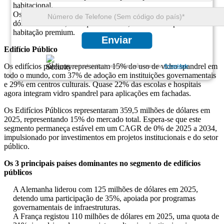
habitacional.
Os Estados Unidos foram responsáveis ​​por 160 milhões de
dólares em 2025, uma quota de 22%, reflectindo a procura de
habitação premium.
Enviar
Edifício Público
Os edifícios públicos representam 15% do uso de vidro spandrel em
Garantimos total sigilo de suas informações pessoais.
Privacidade
todo o mundo, com 37% de adoção em instituições governamentais
e 29% em centros culturais. Quase 22% das escolas e hospitais
agora integram vidro spandrel para aplicações em fachadas.
Os Edifícios Públicos representaram 359,5 milhões de dólares em
2025, representando 15% do mercado total. Espera-se que este
segmento permaneça estável em um CAGR de 0% de 2025 a 2034,
impulsionado por investimentos em projetos institucionais e do setor
público.
Os 3 principais países dominantes no segmento de edifícios
públicos
A Alemanha liderou com 125 milhões de dólares em 2025,
detendo uma participação de 35%, apoiada por programas
governamentais de infraestruturas.
A França registou 110 milhões de dólares em 2025, uma quota de