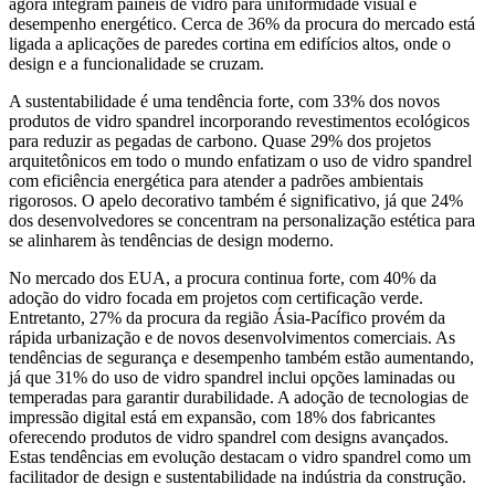
agora integram painéis de vidro para uniformidade visual e
desempenho energético. Cerca de 36% da procura do mercado está
ligada a aplicações de paredes cortina em edifícios altos, onde o
design e a funcionalidade se cruzam.
A sustentabilidade é uma tendência forte, com 33% dos novos
produtos de vidro spandrel incorporando revestimentos ecológicos
para reduzir as pegadas de carbono. Quase 29% dos projetos
arquitetônicos em todo o mundo enfatizam o uso de vidro spandrel
com eficiência energética para atender a padrões ambientais
rigorosos. O apelo decorativo também é significativo, já que 24%
dos desenvolvedores se concentram na personalização estética para
se alinharem às tendências de design moderno.
No mercado dos EUA, a procura continua forte, com 40% da
adoção do vidro focada em projetos com certificação verde.
Entretanto, 27% da procura da região Ásia-Pacífico provém da
rápida urbanização e de novos desenvolvimentos comerciais. As
tendências de segurança e desempenho também estão aumentando,
já que 31% do uso de vidro spandrel inclui opções laminadas ou
temperadas para garantir durabilidade. A adoção de tecnologias de
impressão digital está em expansão, com 18% dos fabricantes
oferecendo produtos de vidro spandrel com designs avançados.
Estas tendências em evolução destacam o vidro spandrel como um
facilitador de design e sustentabilidade na indústria da construção.