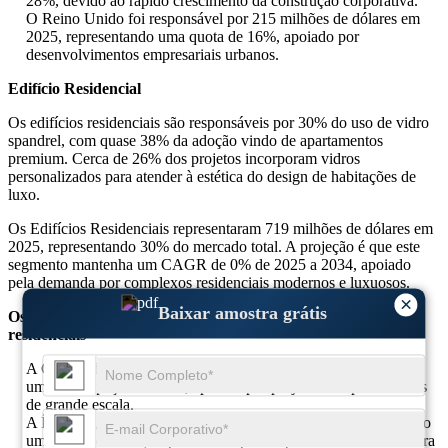
28%, devido ao rápido crescimento da construção corporativa.
O Reino Unido foi responsável por 215 milhões de dólares em
2025, representando uma quota de 16%, apoiado por
desenvolvimentos empresariais urbanos.
Edifício Residencial
Os edifícios residenciais são responsáveis ​​por 30% do uso de vidro
spandrel, com quase 38% da adoção vindo de apartamentos
premium. Cerca de 26% dos projetos incorporam vidros
personalizados para atender à estética do design de habitações de
luxo.
Os Edifícios Residenciais representaram 719 milhões de dólares em
2025, representando 30% do mercado total. A projeção é que este
segmento mantenha um CAGR de 0% de 2025 a 2034, apoiado
pela demanda por complexos residenciais modernos e luxuosos.
×
Baixar amostra grátis
Os 3 principais países dominantes no segmento de edifícios
residenciais
A China liderou com 240 milhões de dólares em 2025, detendo
uma participação de 33%, apoiada por projetos de apartamentos
de grande escala.
A Índia registou 180 milhões de dólares em 2025, representando
uma quota de 25%, impulsionada pela expansão da infraestrutura