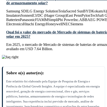
de armazenamento solar?
Samsung SDILG Energy SolutionTeslaSacred SunBYDKoka
InsulatorsSonnenE3/DC (Hager Group)East PennPylonTechSaft
BatterienPanasonicFIAMMSimpliPhi PowerInc.ABBAEG PO
ElectronicsHitachi EnergyHoneywellNECSiemens
Qual foi o valor do mercado de Mercado de sistemas de bater
solar em 2025?
Em 2025, o mercado de Mercado de sistemas de baterias de armaze
avaliado em USD 7.64 Billion.
Sobre o(s) autor(es):
Este relatório foi elaborado pela Equipe de Pesquisa de Energia e
Potência da Global Growth Insights. A equipe é especializada em energia
renovável, geração de energia convencional, óleo e gás, serviços
públicos, baterias, armazenamento de energia e tecnologias de redes
inteligentes. Sua experiência inclui previsão de mercado, análise de
investimento, benchmarking competitivo e avaliações do setor baseadas