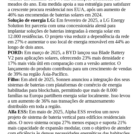
meados do ano. Esta medida apoia a sua estratégia para satisfazer
a crescente procura residencial nos EUA, após um aumento de
46% nas encomendas de baterias solares em 2024.
Solução de energia LG:
Em fevereiro de 2025, a LG Energy
Solution fez parceria com uma concessionária alemã para
implantar soluções de baterias integradas à energia solar em
12.000 residências. O projeto visa reduzir a dependência da rede
em 27% e aumentar o uso local de energia renovável em 44% ao
longo de dois anos.
PORD:
Em março de 2025, a BYD lançou sua Blade Battery
V2 para aplicações solares, oferecendo 23% mais densidade e
17% mais vida útil em comparação com a versão anterior. O
lançamento do produto contribuiu para um crescimento de vendas
de 39% na região Ásia-Pacífico.
Filho:
Em abril de 2025, Sonnen anunciou a integração dos seus
sistemas de baterias com plataformas de comércio de energia
habilitadas para blockchain, permitindo que mais de 8.000
famílias na Europa partilhem energia solar localmente. Isso levou
a um aumento de 36% nas transações de armazenamento
distribuído em toda a região.
Alfa ESS:
Em maio de 2025, Alpha ESS revelou um novo
projeto de sistema de bateria vertical para edifícios residenciais
altos. O novo sistema ocupa 27% menos espaço e suporta 21%
mais capacidade de expansão modular, com o objetivo de atender
com eficiência às densas necessidades energéticas das habitações