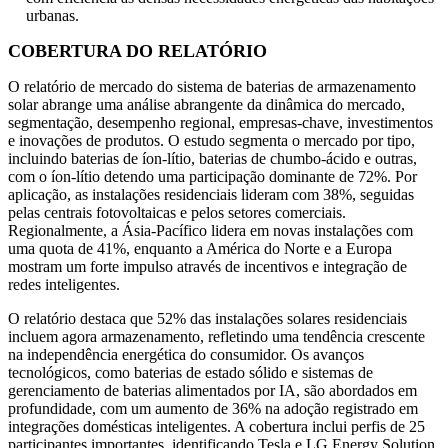
urbanas.
COBERTURA DO RELATÓRIO
O relatório de mercado do sistema de baterias de armazenamento
solar abrange uma análise abrangente da dinâmica do mercado,
segmentação, desempenho regional, empresas-chave, investimentos
e inovações de produtos. O estudo segmenta o mercado por tipo,
incluindo baterias de íon-lítio, baterias de chumbo-ácido e outras,
com o íon-lítio detendo uma participação dominante de 72%. Por
aplicação, as instalações residenciais lideram com 38%, seguidas
pelas centrais fotovoltaicas e pelos setores comerciais.
Regionalmente, a Ásia-Pacífico lidera em novas instalações com
uma quota de 41%, enquanto a América do Norte e a Europa
mostram um forte impulso através de incentivos e integração de
redes inteligentes.
O relatório destaca que 52% das instalações solares residenciais
incluem agora armazenamento, refletindo uma tendência crescente
na independência energética do consumidor. Os avanços
tecnológicos, como baterias de estado sólido e sistemas de
gerenciamento de baterias alimentados por IA, são abordados em
profundidade, com um aumento de 36% na adoção registrado em
integrações domésticas inteligentes. A cobertura inclui perfis de 25
participantes importantes, identificando Tesla e LG Energy Solution