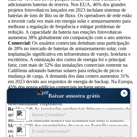
adicionarem baterias de reserva. Nos EUA, 46% dos grandes
projetos fotovoltaicos lançados em 2023 incluíam sistemas de
baterias de íons de lítio ou de fluxo. Os operadores de rede estão
a investir cada vez mais em energia solar e armazenamento para
melhorar a regulação de frequência e mitigar problemas de
redução. A capacidade da bateria nas estações fotovoltaicas
aumentou 38% globalmente em comparação com o ano anterior.
Comercial:
Os usuários comerciais detinham uma participação
de 28% no mercado de baterias de armazenamento solar, com
implantação significativa em infraestrutura de varejo, hotelaria e
escritórios. A otimização dos custos de energia foi o principal
fator, com mais de 52% das instalações comerciais somente na
Califórnia adotando baterias solares para redução de picos e
mudança de carga. A demanda dos data centers aumentou 31%
em 2023 devido aos requisitos de energia de backup. Na Europa,
45% dos novos edifícios comerciais incluem agora
×
armazenamento de energia juntamente com a energia solar,
Baixar amostra grátis
apoiados por regulamentos de construção verdes e metas de
sustentabilidade corporativa.
Residencial:
As instalações residenciais lideram o segmento de
aplicações com uma participação de 38% em 2023, refletindo o
aumento dos sistemas solares em telhados em todo o mundo.
Mais de 61% dos proprietários de casas na Austrália que usam
energia solar agora têm um sistema de bateria instalado. Na
Alemanha, a capacidade de armazenamento solar residencial