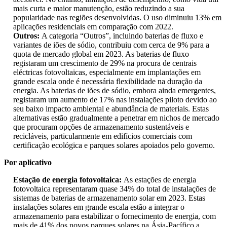
mais curta e maior manutenção, estão reduzindo a sua
popularidade nas regiões desenvolvidas. O uso diminuiu 13% em
aplicações residenciais em comparação com 2022.
Outros:
A categoria “Outros”, incluindo baterias de fluxo e
variantes de iões de sódio, contribuiu com cerca de 9% para a
quota de mercado global em 2023. As baterias de fluxo
registaram um crescimento de 29% na procura de centrais
eléctricas fotovoltaicas, especialmente em implantações em
grande escala onde é necessária flexibilidade na duração da
energia. As baterias de iões de sódio, embora ainda emergentes,
registaram um aumento de 17% nas instalações piloto devido ao
seu baixo impacto ambiental e abundância de materiais. Estas
alternativas estão gradualmente a penetrar em nichos de mercado
que procuram opções de armazenamento sustentáveis ​​e
recicláveis, particularmente em edifícios comerciais com
certificação ecológica e parques solares apoiados pelo governo.
Por aplicativo
Estação de energia fotovoltaica:
As estações de energia
fotovoltaica representaram quase 34% do total de instalações de
sistemas de baterias de armazenamento solar em 2023. Estas
instalações solares em grande escala estão a integrar o
armazenamento para estabilizar o fornecimento de energia, com
mais de 41% dos novos parques solares na Ásia-Pacífico a