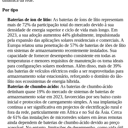
dinâmica da rede.
Por tipo
Baterias de íon de lítio:
As baterias de íons de lítio representam
mais de 72% da participação total do mercado devido à sua
densidade de energia superior e ciclo de vida mais longo. Em
2023, a sua adoção aumentou 44% globalmente, impulsionada
pela expansão das aplicações solares residenciais e comerciais. A
Europa relatou uma penetração de 57% de baterias de iões de lítio
em sistemas de armazenamento recentemente instalados. Sua
capacidade de fornecer desempenho consistente em todas as
temperaturas e menores requisitos de manutenção os torna ideais
para configurações solares modernas. Além disso, mais de 39%
das baterias de veículos eléctricos estão a ser reaproveitadas para
armazenamento solar estacionário, reforçando o domínio do ião-
lítio nos ecossistemas de energia híbrida.
Baterias de chumbo-ácido:
As baterias de chumbo-ácido
detinham quase 19% do mercado de sistemas de baterias de
armazenamento solar em 2023, favorecidas por seu baixo custo
inicial e protocolos de carregamento simples. A sua implantação
continua a ser significativa em projectos de electrificação rural e
fora da rede, particularmente em África e no Sul da Ásia. Cerca
de 61% das instalações de microrredes solares em áreas remotas
ainda dependem de baterias de chumbo-ácido devido ao preço
acessível. No entanto, limitações de desempenho, como vida útil