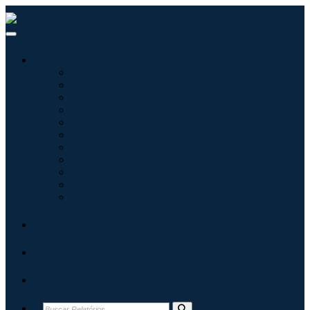
Indústrias
Tecnologia da Informação
Assistência médica
Máquinas e Equipamentos
Automotivo e Transporte
Alimentos e Bebidas
Energia e potência
Aeroespacial e Defesa
Agricultura
Produtos Químicos e Materiais
Arquitetura
Bens de consumo
Blogs
Sobre
Contato