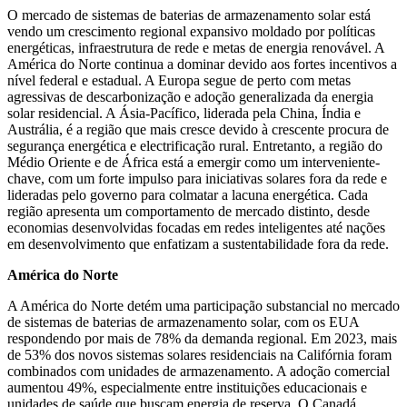
O mercado de sistemas de baterias de armazenamento solar está
vendo um crescimento regional expansivo moldado por políticas
energéticas, infraestrutura de rede e metas de energia renovável. A
América do Norte continua a dominar devido aos fortes incentivos a
nível federal e estadual. A Europa segue de perto com metas
agressivas de descarbonização e adoção generalizada da energia
solar residencial. A Ásia-Pacífico, liderada pela China, Índia e
Austrália, é a região que mais cresce devido à crescente procura de
segurança energética e electrificação rural. Entretanto, a região do
Médio Oriente e de África está a emergir como um interveniente-
chave, com um forte impulso para iniciativas solares fora da rede e
lideradas pelo governo para colmatar a lacuna energética. Cada
região apresenta um comportamento de mercado distinto, desde
economias desenvolvidas focadas em redes inteligentes até nações
em desenvolvimento que enfatizam a sustentabilidade fora da rede.
América do Norte
A América do Norte detém uma participação substancial no mercado
de sistemas de baterias de armazenamento solar, com os EUA
respondendo por mais de 78% da demanda regional. Em 2023, mais
de 53% dos novos sistemas solares residenciais na Califórnia foram
combinados com unidades de armazenamento. A adoção comercial
aumentou 49%, especialmente entre instituições educacionais e
unidades de saúde que buscam energia de reserva. O Canadá