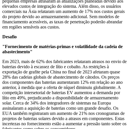
pequenas empresas atrasaram as atualizações planeadas devido aos
elevados custos de integração do sistema. Além disso, os usuários
comerciais na Ásia relataram um aumento de 17% nos custos gerais
do projeto devido ao armazenamento adicional. Sem modelos de
financiamento acessíveis, as taxas de penetração poderão abrandar
em regiões sensíveis aos custos.
Desafio
"Fornecimento de matérias-primas e volatilidade da cadeia de
abastecimento"
Em 2023, mais de 62% dos fabricantes relataram atrasos no envio de
baterias devido à escassez de lítio e cobalto. As restrições à
exportação de grafite pela China no final de 2023 afetaram quase
28% das cadeias globais de abastecimento de cátodos. Os preços
dos componentes das baterias aumentaram 12% em relação ao ano
anterior, à medida que a oferta de níquel diminuiu globalmente. A
competição intersetorial de baterias EV aumentou a demanda por
lítio em 49%, prejudicando a disponibilidade de armazenamento
solar. Cerca de 34% dos integradores de sistemas na Europa
assinalaram a aquisição de baterias como um grande desafio. Os
EUA também registraram um aumento de 21% nos cronogramas de
projetos de baterias solares devido a atrasos em componentes. Estas
incertezas no fornecimento estão a aumentar a pressão tanto sobre os
fabricantes como sobre os consumidores.