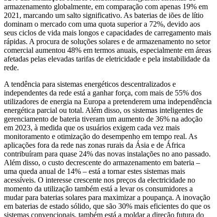
armazenamento globalmente, em comparação com apenas 19% em
2021, marcando um salto significativo. As baterias de iões de lítio
dominam o mercado com uma quota superior a 72%, devido aos
seus ciclos de vida mais longos e capacidades de carregamento mais
rápidas. A procura de soluções solares e de armazenamento no setor
comercial aumentou 48% em termos anuais, especialmente em áreas
afetadas pelas elevadas tarifas de eletricidade e pela instabilidade da
rede.
A tendência para sistemas energéticos descentralizados e
independentes da rede está a ganhar força, com mais de 55% dos
utilizadores de energia na Europa a pretenderem uma independência
energética parcial ou total. Além disso, os sistemas inteligentes de
gerenciamento de bateria tiveram um aumento de 36% na adoção
em 2023, à medida que os usuários exigem cada vez mais
monitoramento e otimização do desempenho em tempo real. As
aplicações fora da rede nas zonas rurais da Ásia e de África
contribuíram para quase 24% das novas instalações no ano passado.
Além disso, o custo decrescente do armazenamento em bateria –
uma queda anual de 14% – está a tornar estes sistemas mais
acessíveis. O interesse crescente nos preços da electricidade no
momento da utilização também está a levar os consumidores a
mudar para baterias solares para maximizar a poupança. A inovação
em baterias de estado sólido, que são 30% mais eficientes do que os
sistemas convencionais, também está a moldar a direção futura do