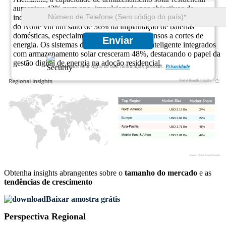
aumentou 43% num ano, impulsionada por objectivos de
independência energética e revisões de tarifas feed-in. A América
do Norte viu um salto de 36% na implantação de baterias
domésticas, especialmente em estados propensos a cortes de
Enviar
energia. Os sistemas de energia doméstica inteligente integrados
com armazenamento solar cresceram 48%, destacando o papel da
gestão digital de energia na adoção residencial.
Garantimos total sigilo de suas informações pessoais.
Privacidade
USD 2.17 Bn
24%
USD 2.63 Bn
29%
USD 3.71 Bn
41%
USD 3.81 Bn
42%
Obtenha insights abrangentes sobre o
tamanho do mercado
e as
tendências de crescimento
Baixar amostra grátis
Perspectiva Regional