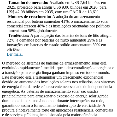
Tamanho do mercado:
Avaliado em US$ 7,64 bilhões em
2025, projetado para atingir US$ 9,06 bilhões em 2026, para
US$ 42,08 bilhões em 2035, com um CAGR de 18,6%.
Motores de crescimento:
A adoção do armazenamento
residencial por bateria aumentou 41%, o armazenamento solar
comercial cresceu 48% e as instalações orientadas por políticas
aumentaram 58% globalmente.
Tendências:
A participação das baterias de íons de lítio atingiu
72%, a demanda por baterias de fluxo aumentou 29% e as
inovações em baterias de estado sólido aumentaram 30% em
eficiência.
Ler mais..
O mercado de sistemas de baterias de armazenamento solar está
evoluindo rapidamente à medida que a descentralização energética e
a transição para energia limpa ganham impulso em todo o mundo.
Este mercado está a testemunhar um crescimento exponencial
devido ao aumento das instalações solares nos telhados, aos sistemas
de energia fora da rede e à crescente necessidade de independência
energética. As baterias de armazenamento solar são usadas
principalmente para armazenar o excesso de energia solar gerada
durante o dia para uso à noite ou durante interrupções na rede,
garantindo assim o fornecimento ininterrupto de eletricidade. A
procura é notavelmente forte em aplicações residenciais, comerciais
e de serviços públicos, impulsionada pela maior eficiência