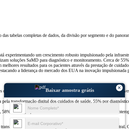
so das
tabelas completas de dados, da divisão por segmento e do panora
experimentando um crescimento robusto impulsionado pela infraestrut
ilizam soluções SaMD para diagnóstico e monitoramento. Cerca de 55% 
m melhores resultados para os pacientes através da prestação de cuid
 destacando a liderança do mercado dos EUA na inovação impulsionada
×
Baixar amostra grátis
s de dólares em 2025 para 2,22 mil milhões de dólares em 2026 e deve
pela transformação digital dos cuidados de saúde, 55% por diagnósti
 58% de integração de IA e 44% de desenvolvimento focado na interop
ansição de ferramentas de suporte para infraestrutura clínica centra