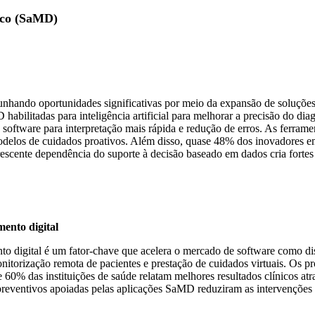
ico (SaMD)
hando oportunidades significativas por meio da expansão de soluções
bilitadas para inteligência artificial para melhorar a precisão do diag
oftware para interpretação mais rápida e redução de erros. As ferram
los de cuidados proativos. Além disso, quase 48% dos inovadores em
crescente dependência do suporte à decisão baseado em dados cria forte
ento digital
o digital é um fator-chave que acelera o mercado de software como d
orização remota de pacientes e prestação de cuidados virtuais. Os p
 das instituições de saúde relatam melhores resultados clínicos atra
 preventivos apoiadas pelas aplicações SaMD reduziram as intervençõe