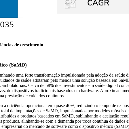
dências de crescimento
édico (SaMD)
ndo uma forte transformação impulsionada pela adoção da saúde digital
 cuidados de saúde adotaram pelo menos uma solução baseada em SaMD pa
es ambulatoriais. Cerca de 58% dos investimentos em saúde digital co
 vez de dispositivos tradicionais baseados em hardware. Aproximadam
na prestação de cuidados contínuos.
 a eficiência operacional em quase 40%, reduzindo o tempo de respost
o total de implantações de SaMD, impulsionados por modelos móveis d
 atribuídas a produtos baseados em SaMD, sublinhando a aceitação regu
 produtos, alinhando-se com a demanda por troca contínua de dados en
l empresarial do mercado de software como dispositivo médico (SaMD)