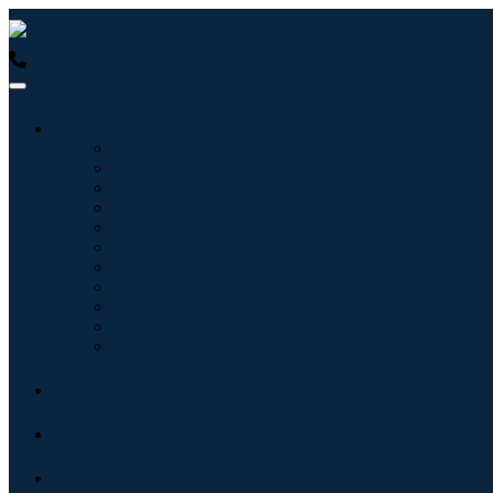
USA : +1 (855) 467-7775 (Ligação gratuita)
UK : +44 8085 0223
Indústrias
Tecnologia da Informação
Assistência médica
Máquinas e Equipamentos
Automotivo e Transporte
Alimentos e Bebidas
Energia e potência
Aeroespacial e Defesa
Agricultura
Produtos Químicos e Materiais
Arquitetura
Bens de consumo
Blogs
Sobre
Contato