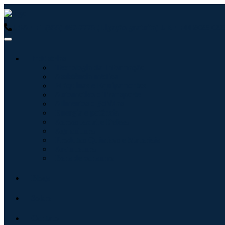
USA : +1 (855) 467-7775 (Ligação gratuita)
UK : +44 8085 0223
Indústrias
Tecnologia da Informação
Assistência médica
Máquinas e Equipamentos
Automotivo e Transporte
Alimentos e Bebidas
Energia e potência
Aeroespacial e Defesa
Agricultura
Produtos Químicos e Materiais
Arquitetura
Bens de consumo
Blogs
Sobre
Contato