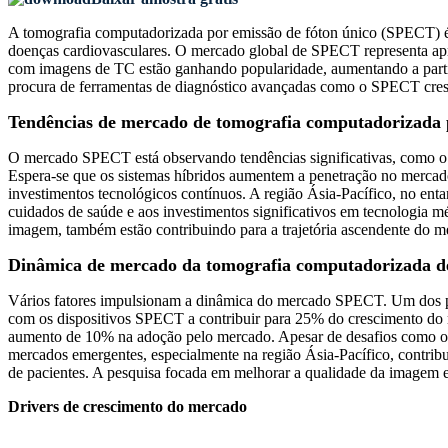
A tomografia computadorizada por emissão de fóton único (SPECT) é
doenças cardiovasculares. O mercado global de SPECT representa a
com imagens de TC estão ganhando popularidade, aumentando a parti
procura de ferramentas de diagnóstico avançadas como o SPECT cresça
Tendências de mercado de tomografia computadorizada 
O mercado SPECT está observando tendências significativas, como o s
Espera-se que os sistemas híbridos aumentem a penetração no merca
investimentos tecnológicos contínuos. A região Ásia-Pacífico, no ent
cuidados de saúde e aos investimentos significativos em tecnologia
imagem, também estão contribuindo para a trajetória ascendente do m
Dinâmica de mercado da tomografia computadorizada de
Vários fatores impulsionam a dinâmica do mercado SPECT. Um dos pri
com os dispositivos SPECT a contribuir para 25% do crescimento do m
aumento de 10% na adoção pelo mercado. Apesar de desafios como o el
mercados emergentes, especialmente na região Ásia-Pacífico, contr
de pacientes. A pesquisa focada em melhorar a qualidade da imagem e,
Drivers de crescimento do mercado