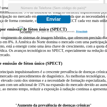
 uma técnica de imagem nuclear que desempenha um papel crucial no 
proximadamente 5% da indústria de imagens médicas, impulsionada pel
cipação no mercado em cerca de 10%. À medida que as necessidades d
Enviar
 de forma constante, com os dispositivos SPECT cada vez mais utiliza
por emissão de fóton único (SPECT)
Garantimos total sigilo de suas informações pessoais.
Privacidade
urgimento de sistemas de imagem híbridos, que oferecem precisão diag
do em 8%. A América do Norte domina o mercado com uma participação 
anto, está a emergir como uma área chave de crescimento, com a quota 
 médica. Os avanços tecnológicos no SPECT, especialmente na redução d
ercado.
 emissão de fóton único (SPECT)
ncipais impulsionadores é a crescente prevalência de doenças crónic
ercado em procedimentos de diagnóstico. As melhorias tecnológicas, es
evado custo dos sistemas e a necessidade de formação especializada, 
ibuam com um adicional de 15% na expansão do mercado devido ao aume
 ao mesmo tempo, reduzir a exposição à radiação continua a apresentar
"
Aumento da prevalência de doenças crônicas
"