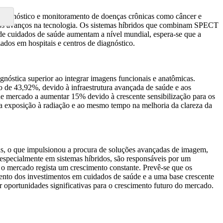
diagnóstico e monitoramento de doenças crônicas como câncer e
os avanços na tecnologia. Os sistemas híbridos que combinam SPECT
e cuidados de saúde aumentam a nível mundial, espera-se que a
dos em hospitais e centros de diagnóstico.
nóstica superior ao integrar imagens funcionais e anatômicas.
de 43,92%, devido à infraestrutura avançada de saúde e aos
de mercado a aumentar 15% devido à crescente sensibilização para os
a exposição à radiação e ao mesmo tempo na melhoria da clareza da
as, o que impulsionou a procura de soluções avançadas de imagem,
pecialmente em sistemas híbridos, são responsáveis ​​por um
o mercado regista um crescimento constante. Prevê-se que os
nto dos investimentos em cuidados de saúde e a uma base crescente
 oportunidades significativas para o crescimento futuro do mercado.