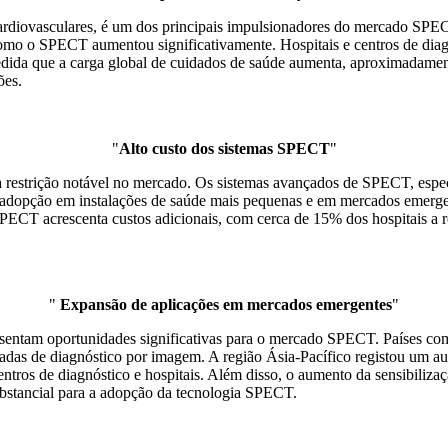
ardiovasculares, é um dos principais impulsionadores do mercado SPEC
 como o SPECT aumentou significativamente. Hospitais e centros de d
 medida que a carga global de cuidados de saúde aumenta, aproximadam
ões.
"
Alto custo dos sistemas SPECT
"
a restrição notável no mercado. Os sistemas avançados de SPECT, espe
a adopção em instalações de saúde mais pequenas e em mercados emergent
SPECT acrescenta custos adicionais, com cerca de 15% dos hospitais a r
"
Expansão de aplicações em mercados emergentes
"
sentam oportunidades significativas para o mercado SPECT. Países com
adas de diagnóstico por imagem. A região Ásia-Pacífico registou um 
ros de diagnóstico e hospitais. Além disso, o aumento da sensibiliza
ubstancial para a adopção da tecnologia SPECT.