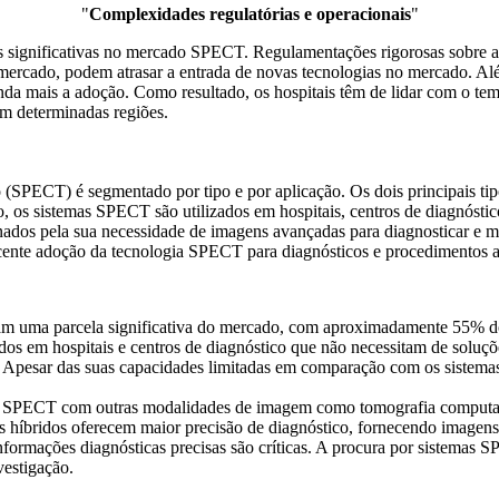
"
Complexidades regulatórias e operacionais
"
as significativas no mercado SPECT. Regulamentações rigorosas sobre a
ercado, podem atrasar a entrada de novas tecnologias no mercado. A
inda mais a adoção. Como resultado, os hospitais têm de lidar com o t
m determinadas regiões.
 (SPECT) é segmentado por tipo e por aplicação. Os dois principais
, os sistemas SPECT são utilizados em hospitais, centros de diagnóstic
nados pela sua necessidade de imagens avançadas para diagnosticar e m
cente adoção da tecnologia SPECT para diagnósticos e procedimentos a
m uma parcela significativa do mercado, com aproximadamente 55% do
 ​​em hospitais e centros de diagnóstico que não necessitam de solu
. Apesar das suas capacidades limitadas em comparação com os sistemas
 SPECT com outras modalidades de imagem como tomografia computado
 híbridos oferecem maior precisão de diagnóstico, fornecendo imagens
nformações diagnósticas precisas são críticas. A procura por sistemas 
vestigação.