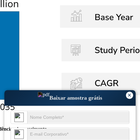
×
Baixar amostra grátis
dências de crescimento