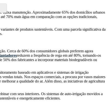
​​e de baixa manutenção. Aproximadamente 65% dos domicílios urbanos
até 70% mais água em comparação com as opções tradicionais,
ariantes de produtos sustentáveis. Com uma parcela significativa da
s.
ação. Cerca de 60% dos consumidores globais preferem agora
lantadores
reduzem a frequência de rega em até 80%, tornando-os
e 50% dos fabricantes a incorporar materiais biodegradáveis ​​ou
toramento baseado em aplicativos e sistemas de irrigação
 vendas totais. Nos espaços comerciais, a procura por vasos maiores
melhorar a qualidade do ar. Além disso, as iniciativas de agricultura
inar com seus interiores. Os sistemas de auto-irrigação movidos a
ntáveis ​​e energeticamente eficientes.