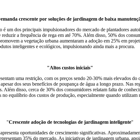
emanda crescente por soluções de jardinagem de baixa manutenç
 é um dos principais impulsionadores do mercado de plantadores auto
e reduzir a frequência de rega em até 70%. Além disso, 50% dos consu
ue promovem a vegetação urbana aumentaram a adoção em 25% em projeto
dutos inteligentes e ecológicos, impulsionando ainda mais a procura.
"Altos custos iniciais"
presentam uma restrição, com os preços sendo 20-30% mais elevados do
 apesar dos seus benefícios de poupança de água a longo prazo. Nas re
s. Além disso, cerca de 30% dos consumidores relatam falta de conhecim
s no equilíbrio dos custos de produção, especialmente quando utilizam
"
Crescente adoção de tecnologias de jardinagem inteligente
"
is ​​apresenta oportunidades de crescimento significativas. Aproximadam
epresentam 35% do mercado. As iniciativas de jardinagem urbana, apoia