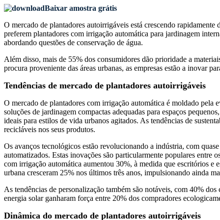
Baixar amostra grátis
O mercado de plantadores autoirrigáveis ​​está crescendo rapidament
preferem plantadores com irrigação automática para jardinagem intern
abordando questões de conservação de água.
Além disso, mais de 55% dos consumidores dão prioridade a materiais
procura proveniente das áreas urbanas, as empresas estão a inovar par
Tendências de mercado de plantadores autoirrigáveis
O mercado de plantadores com irrigação automática é moldado pela e
soluções de jardinagem compactas adequadas para espaços pequenos, 
ideais para estilos de vida urbanos agitados. As tendências de susten
recicláveis ​​nos seus produtos.
Os avanços tecnológicos estão revolucionando a indústria, com quase
automatizados. Estas inovações são particularmente populares entre 
com irrigação automática aumentou 30%, à medida que escritórios e est
urbana cresceram 25% nos últimos três anos, impulsionando ainda ma
As tendências de personalização também são notáveis, com 40% dos c
energia solar ganharam força entre 20% dos compradores ecologicament
Dinâmica do mercado de plantadores autoirrigáveis