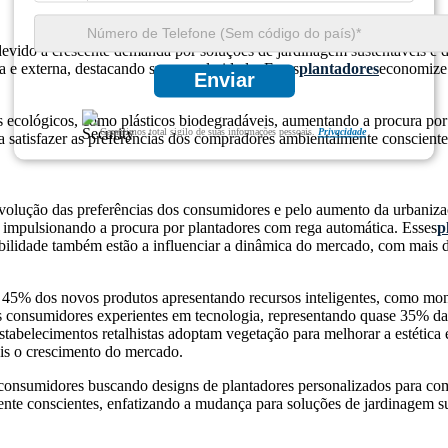
e devido à crescente demanda por soluções de jardinagem sustentáveis 
a e externa, destacando sua popularidade. Esses
plantadores
economize 
Enviar
 ecológicos, como plásticos biodegradáveis, aumentando a procura por v
Garantimos total sigilo de suas informações pessoais.
Privacidade
a satisfazer as preferências dos compradores ambientalmente consciente
volução das preferências dos consumidores e pelo aumento da urbaniz
impulsionando a procura por plantadores com rega automática. Esses
p
tabilidade também estão a influenciar a dinâmica do mercado, com mais d
 45% dos novos produtos apresentando recursos inteligentes, como moni
os consumidores experientes em tecnologia, representando quase 35% das
abelecimentos retalhistas adoptam vegetação para melhorar a estética e 
is o crescimento do mercado.
onsumidores buscando designs de plantadores personalizados para comb
e conscientes, enfatizando a mudança para soluções de jardinagem suste