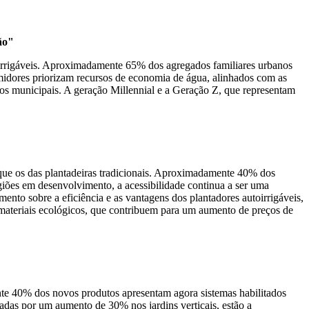
ão"
irrigáveis. Aproximadamente 65% dos agregados familiares urbanos
midores priorizam recursos de economia de água, alinhados com as
s municipais. A geração Millennial e a Geração Z, que representam
 que os das plantadeiras tradicionais. Aproximadamente 40% dos
giões em desenvolvimento, a acessibilidade continua a ser uma
ento sobre a eficiência e as vantagens dos plantadores autoirrigáveis,
 materiais ecológicos, que contribuem para um aumento de preços de
ente 40% dos novos produtos apresentam agora sistemas habilitados
das por um aumento de 30% nos jardins verticais, estão a