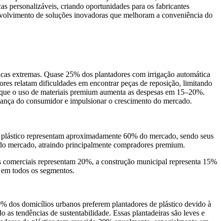
s personalizáveis, criando oportunidades para os fabricantes
nvolvimento de soluções inovadoras que melhoram a conveniência do
cas extremas. Quase 25% dos plantadores com irrigação automática
es relatam dificuldades em encontrar peças de reposição, limitando
já que o uso de materiais premium aumenta as despesas em 15–20%.
nfiança do consumidor e impulsionar o crescimento do mercado.
s de plástico representam aproximadamente 60% do mercado, sendo seus
% do mercado, atraindo principalmente compradores premium.
s comerciais representam 20%, a construção municipal representa 15%
a em todos os segmentos.
% dos domicílios urbanos preferem plantadores de plástico devido à
 as tendências de sustentabilidade. Essas plantadeiras são leves e