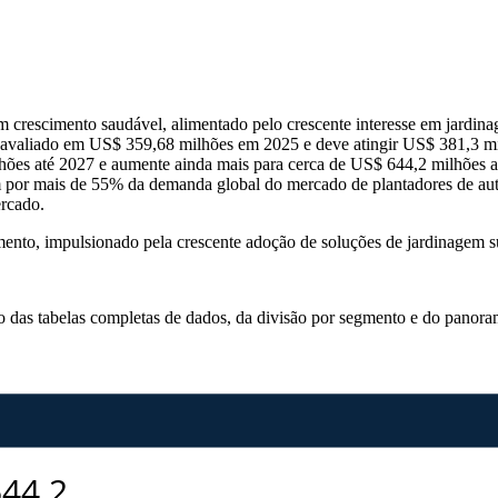
 crescimento saudável, alimentado pelo crescente interesse em jardinage
i avaliado em US$ 359,68 milhões em 2025 e deve atingir US$ 381,3 mi
hões até 2027 e aumente ainda mais para cerca de US$ 644,2 milhões
 por mais de 55% da demanda global do mercado de plantadores de auto
rcado.
mento, impulsionado pela crescente adoção de soluções de jardinagem s
so das
tabelas completas de dados, da divisão por segmento e do panora