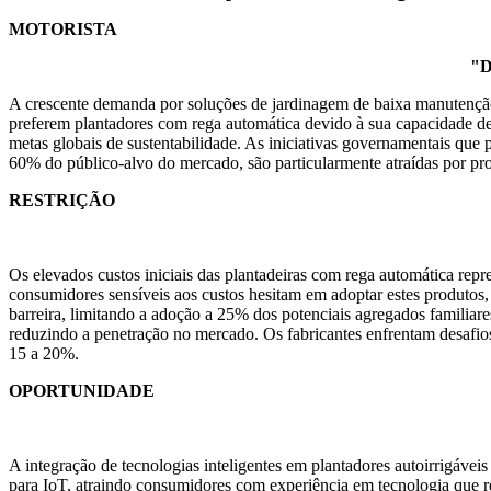
MOTORISTA
"D
A crescente demanda por soluções de jardinagem de baixa manutenção
preferem plantadores com rega automática devido à sua capacidade d
metas globais de sustentabilidade. As iniciativas governamentais q
60% do público-alvo do mercado, são particularmente atraídas por pro
RESTRIÇÃO
Os elevados custos iniciais das plantadeiras com rega automática re
consumidores sensíveis aos custos hesitam em adoptar estes produtos,
barreira, limitando a adoção a 25% dos potenciais agregados familiare
reduzindo a penetração no mercado. Os fabricantes enfrentam desafio
15 a 20%.
OPORTUNIDADE
A integração de tecnologias inteligentes em plantadores autoirrigáve
para IoT, atraindo consumidores com experiência em tecnologia que r