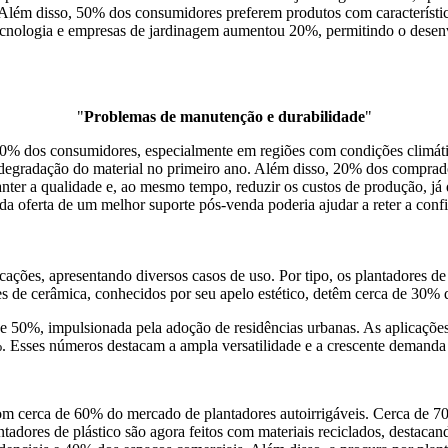
 Além disso, 50% dos consumidores preferem produtos com característica
tecnologia e empresas de jardinagem aumentou 20%, permitindo o dese
"
Problemas de manutenção e durabilidade
"
0% dos consumidores, especialmente em regiões com condições climáti
egradação do material no primeiro ano. Além disso, 20% dos comprador
anter a qualidade e, ao mesmo tempo, reduzir os custos de produção, 
e da oferta de um melhor suporte pós-venda poderia ajudar a reter a co
licações, apresentando diversos casos de uso. Por tipo, os plantadore
ores de cerâmica, conhecidos por seu apelo estético, detêm cerca de 30
e 50%, impulsionada pela adoção de residências urbanas. As aplicaçõe
5%. Esses números destacam a ampla versatilidade e a crescente demand
om cerca de 60% do mercado de plantadores autoirrigáveis. Cerca de 70
dores de plástico são agora feitos com materiais reciclados, destacando