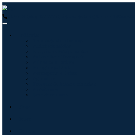
USA : +1 (855) 467-7775 (Ligação gratuita)
UK : +44 8085 0223
Indústrias
Tecnologia da Informação
Assistência médica
Máquinas e Equipamentos
Automotivo e Transporte
Alimentos e Bebidas
Energia e potência
Aeroespacial e Defesa
Agricultura
Produtos Químicos e Materiais
Arquitetura
Bens de consumo
Blogs
Sobre
Contato