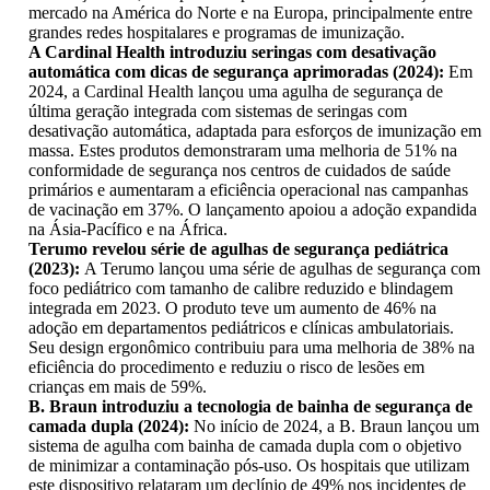
mercado na América do Norte e na Europa, principalmente entre
grandes redes hospitalares e programas de imunização.
A Cardinal Health introduziu seringas com desativação
automática com dicas de segurança aprimoradas (2024):
Em
2024, a Cardinal Health lançou uma agulha de segurança de
última geração integrada com sistemas de seringas com
desativação automática, adaptada para esforços de imunização em
massa. Estes produtos demonstraram uma melhoria de 51% na
conformidade de segurança nos centros de cuidados de saúde
primários e aumentaram a eficiência operacional nas campanhas
de vacinação em 37%. O lançamento apoiou a adoção expandida
na Ásia-Pacífico e na África.
Terumo revelou série de agulhas de segurança pediátrica
(2023):
A Terumo lançou uma série de agulhas de segurança com
foco pediátrico com tamanho de calibre reduzido e blindagem
integrada em 2023. O produto teve um aumento de 46% na
adoção em departamentos pediátricos e clínicas ambulatoriais.
Seu design ergonômico contribuiu para uma melhoria de 38% na
eficiência do procedimento e reduziu o risco de lesões em
crianças em mais de 59%.
B. Braun introduziu a tecnologia de bainha de segurança de
camada dupla (2024):
No início de 2024, a B. Braun lançou um
sistema de agulha com bainha de camada dupla com o objetivo
de minimizar a contaminação pós-uso. Os hospitais que utilizam
este dispositivo relataram um declínio de 49% nos incidentes de