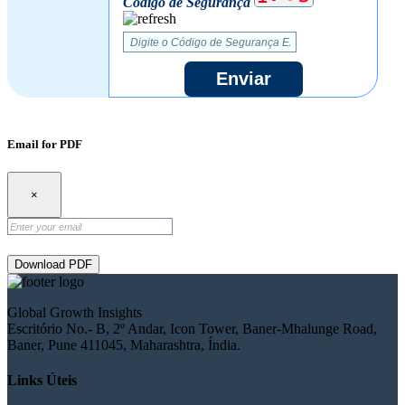
Código de Segurança
Enviar
Email for PDF
×
Download PDF
Global Growth Insights
Escritório No.- B, 2º Andar, Icon Tower, Baner-Mhalunge Road,
Baner, Pune 411045, Maharashtra, Índia.
Links Úteis