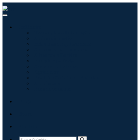
Indústrias
Tecnologia da Informação
Assistência médica
Máquinas e Equipamentos
Automotivo e Transporte
Alimentos e Bebidas
Energia e potência
Aeroespacial e Defesa
Agricultura
Produtos Químicos e Materiais
Arquitetura
Bens de consumo
Blogs
Sobre
Contato