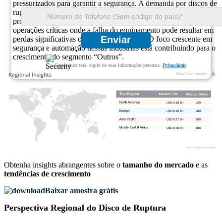
pressurizados para garantir a segurança. A demanda por discos de
ruptura nessas indústrias é impulsionada pela necessidade de
proteção confiável contra sobrepressão, especialmente em
operações críticas onde a falha do equipamento pode resultar em
Enviar
perdas significativas ou riscos à segurança. O foco crescente em
segurança e automação nessas indústrias está contribuindo para o
crescimento do segmento “Outros”.
Garantimos total sigilo de suas informações pessoais.
Privacidade
USD 0.18 Bn
32%
USD 0.16 Bn
28%
USD 0.17 Bn
30%
USD 0.06 Bn
10%
Obtenha insights abrangentes sobre o
tamanho do mercado
e as
tendências de crescimento
Baixar amostra grátis
Perspectiva Regional do Disco de Ruptura