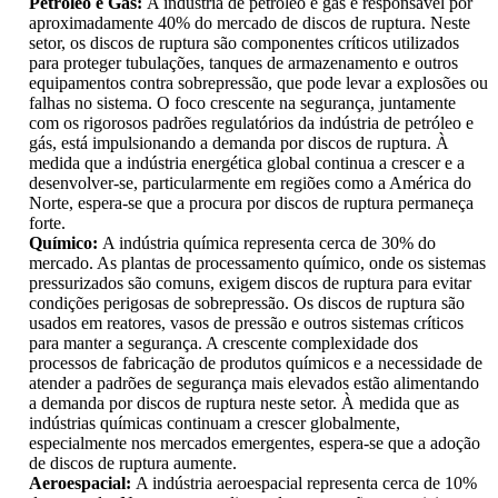
Petróleo e Gás:
A indústria de petróleo e gás é responsável por
aproximadamente 40% do mercado de discos de ruptura. Neste
setor, os discos de ruptura são componentes críticos utilizados
para proteger tubulações, tanques de armazenamento e outros
equipamentos contra sobrepressão, que pode levar a explosões ou
falhas no sistema. O foco crescente na segurança, juntamente
com os rigorosos padrões regulatórios da indústria de petróleo e
gás, está impulsionando a demanda por discos de ruptura. À
medida que a indústria energética global continua a crescer e a
desenvolver-se, particularmente em regiões como a América do
Norte, espera-se que a procura por discos de ruptura permaneça
forte.
Químico:
A indústria química representa cerca de 30% do
mercado. As plantas de processamento químico, onde os sistemas
pressurizados são comuns, exigem discos de ruptura para evitar
condições perigosas de sobrepressão. Os discos de ruptura são
usados ​​em reatores, vasos de pressão e outros sistemas críticos
para manter a segurança. A crescente complexidade dos
processos de fabricação de produtos químicos e a necessidade de
atender a padrões de segurança mais elevados estão alimentando
a demanda por discos de ruptura neste setor. À medida que as
indústrias químicas continuam a crescer globalmente,
especialmente nos mercados emergentes, espera-se que a adoção
de discos de ruptura aumente.
Aeroespacial:
A indústria aeroespacial representa cerca de 10%