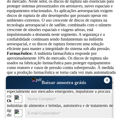
do mercado. Neste setor, os discos de ruptura são essenciais para
proteger sistemas pressurizados em aeronaves, naves espaciais e
equipamentos relacionados. As aplicações aeroespaciais exigem
discos de ruptura de alto desempenho que possam operar em
ambientes extremos. O uso crescente de discos de ruptura na
tecnologia aeroespacial e de satélite, combinado com o número
crescente de missões espaciais e viagens aéreas, está
impulsionando a demanda neste segmento. A segurança e a
confiabilidade continuam sendo fundamentais na indústria
aeroespacial, e os discos de ruptura fornecem uma solução
eficiente para manter a integridade do sistema sob alta pressão.
Farmacêutico:
A indústria farmacêutica responde por
aproximadamente 10% do mercado. Os discos de ruptura são
usados ​​na fabricação farmacêutica para proteger equipamentos
como reatores e vasos de pressão contra sobrepressão. À medida
que a produção farmacêutica se torna cada vez mais automatizada
e os processos se tornam mais complexos, cresce a necessidade
×
de dispositivos de segurança confiáveis, como discos de ruptura.
Baixar amostra grátis
Espera-se que a expansão contínua da produção farmacêutica,
especialmente nos mercados emergentes, impulsione a procura
contínua de discos de ruptura neste sector.
Outros:
O segmento “Outros”, incluindo aplicações nas
indústrias de alimentos e bebidas, automotiva e de tratamento de
água, representa cerca de 10% do mercado. Nestes setores, os
discos de ruptura são utilizados em diversos sistemas