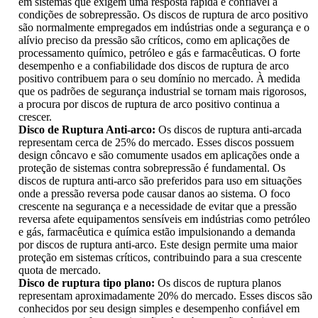
em sistemas que exigem uma resposta rápida e confiável a
condições de sobrepressão. Os discos de ruptura de arco positivo
são normalmente empregados em indústrias onde a segurança e o
alívio preciso da pressão são críticos, como em aplicações de
processamento químico, petróleo e gás e farmacêuticas. O forte
desempenho e a confiabilidade dos discos de ruptura de arco
positivo contribuem para o seu domínio no mercado. À medida
que os padrões de segurança industrial se tornam mais rigorosos,
a procura por discos de ruptura de arco positivo continua a
crescer.
Disco de Ruptura Anti-arco:
Os discos de ruptura anti-arcada
representam cerca de 25% do mercado. Esses discos possuem
design côncavo e são comumente usados ​​em aplicações onde a
proteção de sistemas contra sobrepressão é fundamental. Os
discos de ruptura anti-arco são preferidos para uso em situações
onde a pressão reversa pode causar danos ao sistema. O foco
crescente na segurança e a necessidade de evitar que a pressão
reversa afete equipamentos sensíveis em indústrias como petróleo
e gás, farmacêutica e química estão impulsionando a demanda
por discos de ruptura anti-arco. Este design permite uma maior
proteção em sistemas críticos, contribuindo para a sua crescente
quota de mercado.
Disco de ruptura tipo plano:
Os discos de ruptura planos
representam aproximadamente 20% do mercado. Esses discos são
conhecidos por seu design simples e desempenho confiável em