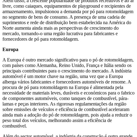
Além disso, a crescente popularidade de produtos recreativos e ao ar
livre, como caiaques, equipamentos de playground e recipientes de
armazenamento, impulsionou a demanda por pó para rotomoldagem
no segmento de bens de consumo. A presença de uma cadeia de
suprimentos e rede de distribuição bem estabelecida na América do
Norte aumenta ainda mais as perspectivas de crescimento do
mercado, tornando-o uma região lucrativa para fabricantes e
fornecedores de pó para rotomoldagem.
Europa
A Europa é outro mercado significativo para o pó de rotomoldagem,
com países como Alemanha, Reino Unido, França e Itália sendo os
principais contribuintes para o crescimento do mercado. A indústria
automóvel é um motor chave na região, uma vez que a Europa
alberga vários fabricantes e fornecedores automóveis de renome. A
procura de pó para rotomoldagem na Europa é alimentada pela
necessidade de materiais leves, duráveis ​​e económicos para o fabrico
de componentes automóveis, como tanques de combustível, pára-
lamas e peças interiores. As rigorosas regulamentações da região
sobre emissões de veículos e eficiência de combustível aceleraram
ainda mais a adoção do pó de rotomoldagem, pois ajuda a reduzir o
peso total dos veículos, melhorando assim a eficiência de
combustível.
Além do sector automóvel, a indústria da construção é outro grande