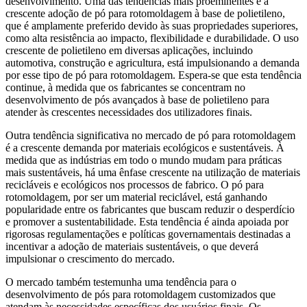
desenvolvimento. Uma das tendências mais proeminentes é a
crescente adoção de pó para rotomoldagem à base de polietileno,
que é amplamente preferido devido às suas propriedades superiores,
como alta resistência ao impacto, flexibilidade e durabilidade. O uso
crescente de polietileno em diversas aplicações, incluindo
automotiva, construção e agricultura, está impulsionando a demanda
por esse tipo de pó para rotomoldagem. Espera-se que esta tendência
continue, à medida que os fabricantes se concentram no
desenvolvimento de pós avançados à base de polietileno para
atender às crescentes necessidades dos utilizadores finais.
Outra tendência significativa no mercado de pó para rotomoldagem
é a crescente demanda por materiais ecológicos e sustentáveis. À
medida que as indústrias em todo o mundo mudam para práticas
mais sustentáveis, há uma ênfase crescente na utilização de materiais
recicláveis ​​e ecológicos nos processos de fabrico. O pó para
rotomoldagem, por ser um material reciclável, está ganhando
popularidade entre os fabricantes que buscam reduzir o desperdício
e promover a sustentabilidade. Esta tendência é ainda apoiada por
rigorosas regulamentações e políticas governamentais destinadas a
incentivar a adoção de materiais sustentáveis, o que deverá
impulsionar o crescimento do mercado.
O mercado também testemunha uma tendência para o
desenvolvimento de pós para rotomoldagem customizados que
atendam às necessidades específicas dos usuários finais. Os