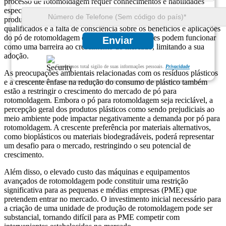
processo de rotomoldagem requer conhecimentos e habilidades
especializadas para atingir a qualidade e acabamento desejados do
produto final. No entanto, a disponibilidade limitada de profissionais
qualificados e a falta de consciência sobre os benefícios e aplicações
do pó de rotomoldagem em determinadas regiões podem funcionar
Enviar
como uma barreira ao crescimento do mercado, limitando a sua
adoção.
Garantimos total sigilo de suas informações pessoais.
Privacidade
As preocupações ambientais relacionadas com os resíduos plásticos
e a crescente ênfase na redução do consumo de plástico também
estão a restringir o crescimento do mercado de pó para
rotomoldagem. Embora o pó para rotomoldagem seja reciclável, a
percepção geral dos produtos plásticos como sendo prejudiciais ao
meio ambiente pode impactar negativamente a demanda por pó para
rotomoldagem. A crescente preferência por materiais alternativos,
como bioplásticos ou materiais biodegradáveis, poderá representar
um desafio para o mercado, restringindo o seu potencial de
crescimento.
Além disso, o elevado custo das máquinas e equipamentos
avançados de rotomoldagem pode constituir uma restrição
significativa para as pequenas e médias empresas (PME) que
pretendem entrar no mercado. O investimento inicial necessário para
a criação de uma unidade de produção de rotomoldagem pode ser
substancial, tornando difícil para as PME competir com