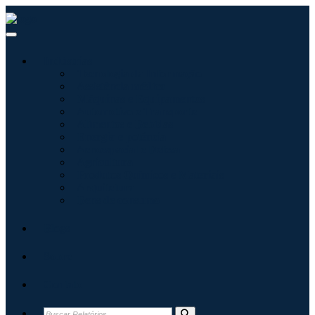
Indústrias
Tecnologia da Informação
Assistência médica
Máquinas e Equipamentos
Automotivo e Transporte
Alimentos e Bebidas
Energia e potência
Aeroespacial e Defesa
Agricultura
Produtos Químicos e Materiais
Arquitetura
Bens de consumo
Blogs
Sobre
Contato