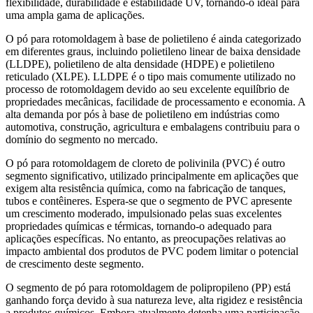
flexibilidade, durabilidade e estabilidade UV, tornando-o ideal para
uma ampla gama de aplicações.
O pó para rotomoldagem à base de polietileno é ainda categorizado
em diferentes graus, incluindo polietileno linear de baixa densidade
(LLDPE), polietileno de alta densidade (HDPE) e polietileno
reticulado (XLPE). LLDPE é o tipo mais comumente utilizado no
processo de rotomoldagem devido ao seu excelente equilíbrio de
propriedades mecânicas, facilidade de processamento e economia. A
alta demanda por pós à base de polietileno em indústrias como
automotiva, construção, agricultura e embalagens contribuiu para o
domínio do segmento no mercado.
O pó para rotomoldagem de cloreto de polivinila (PVC) é outro
segmento significativo, utilizado principalmente em aplicações que
exigem alta resistência química, como na fabricação de tanques,
tubos e contêineres. Espera-se que o segmento de PVC apresente
um crescimento moderado, impulsionado pelas suas excelentes
propriedades químicas e térmicas, tornando-o adequado para
aplicações específicas. No entanto, as preocupações relativas ao
impacto ambiental dos produtos de PVC podem limitar o potencial
de crescimento deste segmento.
O segmento de pó para rotomoldagem de polipropileno (PP) está
ganhando força devido à sua natureza leve, alta rigidez e resistência
a produtos químicos. Embora atualmente detenha uma participação