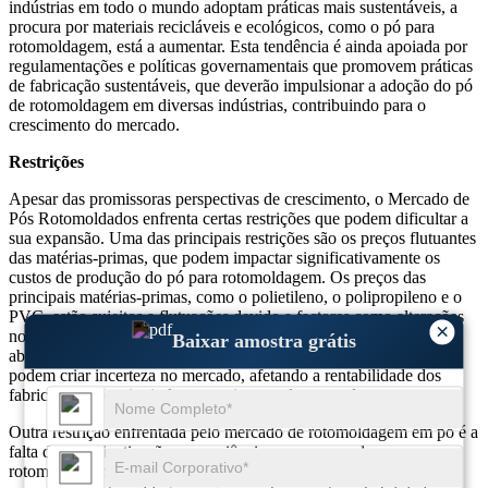
indústrias em todo o mundo adoptam práticas mais sustentáveis, a
procura por materiais recicláveis ​​e ecológicos, como o pó para
rotomoldagem, está a aumentar. Esta tendência é ainda apoiada por
regulamentações e políticas governamentais que promovem práticas
de fabricação sustentáveis, que deverão impulsionar a adoção do pó
de rotomoldagem em diversas indústrias, contribuindo para o
crescimento do mercado.
Restrições
Apesar das promissoras perspectivas de crescimento, o Mercado de
Pós Rotomoldados enfrenta certas restrições que podem dificultar a
sua expansão. Uma das principais restrições são os preços flutuantes
das matérias-primas, que podem impactar significativamente os
custos de produção do pó para rotomoldagem. Os preços das
principais matérias-primas, como o polietileno, o polipropileno e o
PVC, estão sujeitos a flutuações devido a factores como alterações
×
nos preços do petróleo bruto, perturbações na cadeia de
Baixar amostra grátis
abastecimento e tensões geopolíticas. Estas flutuações de preços
podem criar incerteza no mercado, afetando a rentabilidade dos
fabricantes e restringindo o crescimento do mercado.
Outra restrição enfrentada pelo mercado de rotomoldagem em pó é a
falta de conscientização e experiência no processo de
rotomoldagem, especialmente nas regiões em desenvolvimento. O