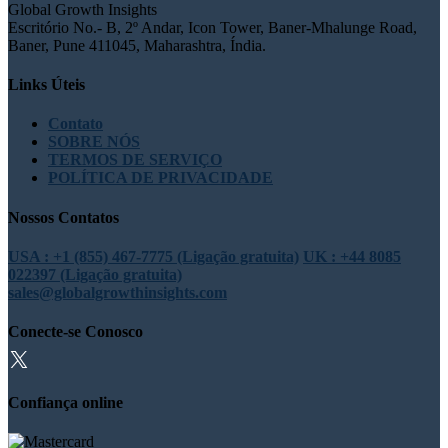
Global Growth Insights
Escritório No.- B, 2º Andar, Icon Tower, Baner-Mhalunge Road,
Baner, Pune 411045, Maharashtra, Índia.
Links Úteis
Contato
SOBRE NÓS
TERMOS DE SERVIÇO
POLÍTICA DE PRIVACIDADE
Nossos Contatos
USA : +1 (855) 467-7775 (Ligação gratuita)
UK : +44 8085
022397 (Ligação gratuita)
sales@globalgrowthinsights.com
Conecte-se Conosco
Confiança online