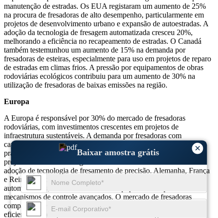
manutenção de estradas. Os EUA registaram um aumento de 25%
na procura de fresadoras de alto desempenho, particularmente em
projetos de desenvolvimento urbano e expansão de autoestradas. A
adoção da tecnologia de fresagem automatizada cresceu 20%,
melhorando a eficiência no recapeamento de estradas. O Canadá
também testemunhou um aumento de 15% na demanda por
fresadoras de esteiras, especialmente para uso em projetos de reparo
de estradas em climas frios. A pressão por equipamentos de obras
rodoviárias ecológicos contribuiu para um aumento de 30% na
utilização de fresadoras de baixas emissões na região.
Europa
A Europa é responsável por 30% do mercado de fresadoras
rodoviárias, com investimentos crescentes em projetos de
infraestrutura sustentáveis. A demanda por fresadoras com
capacidade de reciclagem cresceu 25%, já que a região prioriza
×
Baixar amostra grátis
práticas de construção ecologicamente corretas. O aumento de
projetos de cidades inteligentes levou a um aumento de 20% na
adoção de tecnologia de fresamento de precisão. Alemanha, França
e Reino Unido lideram na adoção de sistemas de fresagem
automatizados, com 25% dos novos equipamentos apresentando
mecanismos de controle avançados. O mercado de fresadoras
compactas cresceu 15%, pois as áreas urbanas exigem soluções
eficientes de recapeamento em ambientes de tráfego intenso.