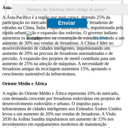
Ásia-Pacífico
A Ásia-Pacífico é a região que mais cresce, detendo 25% da
Enviar
participação no mercado global. A demanda por fresadoras de
estradas na China, Índia e Japão aumentou 35%, impulsionada pela
rápida urbanização e expansão das rodovias. O governo indiano
aumentou os investimentos na construção de estradas, levando a um
Garantimos total sigilo de suas informações pessoais.
Privacidade
aumento de 30% nas vendas de fresadoras. A China é líder no
desenvolvimento de cidades inteligentes, impulsionando um
aumento de 20% na procura de fresadoras automatizadas e de
precisão. A expansão dos projetos de metrô contribuiu para um
aumento de 25% na adoção de máquinas. A necessidade de
fresadoras amigas da reciclagem aumentou 15%, apoiando o
crescimento sustentável da infraestrutura.
Oriente Médio e África
A região do Oriente Médio e África representa 10% do mercado,
com demanda crescente por fresadoras rodoviárias em projetos de
desenvolvimento rodoviário e urbano. O impulso para a
infraestrutura de cidades inteligentes nos Emirados Árabes Unidos
levou a um aumento de 20% nas vendas de fresadoras. A Visão
2030 da Arábia Saudita impulsionou um aumento de 15% nos
investimentos em equipamentos modernos de manutenção