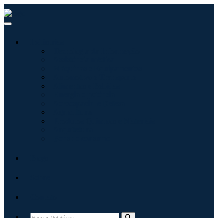
Indústrias
Tecnologia da Informação
Assistência médica
Máquinas e Equipamentos
Automotivo e Transporte
Alimentos e Bebidas
Energia e potência
Aeroespacial e Defesa
Agricultura
Produtos Químicos e Materiais
Arquitetura
Bens de consumo
Blogs
Sobre
Contato