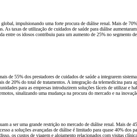
 global, impulsionando uma forte procura de diálise renal. Mais de 70
s. As taxas de utilização de cuidados de saúde para diálise aumentara
vida entre os idosos contribuiu para um aumento de 25% no segmento de 
ais de 55% dos prestadores de cuidados de saúde a integrarem sistemas
 mais de 20% do total de tratamentos. A integração da telemedicina par
unidades para as empresas introduzirem soluções fáceis de utilizar e h
 remotos, sinalizando uma mudança na procura do mercado e na inovação
uam a ser uma grande restrição no mercado de diálise renal. Mais de 45
cesso a soluções avançadas de diálise é limitado para quase 40% dos p
disso, os custos de viagem e alojamento relacionados com visitas clín