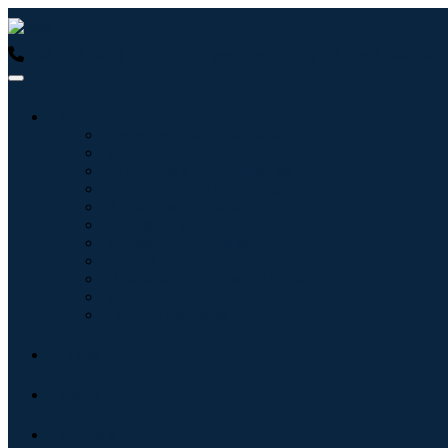
USA : +1 (855) 467-7775 (Ligação gratuita)
UK : +44 8085 0223
Indústrias
Tecnologia da Informação
Assistência médica
Máquinas e Equipamentos
Automotivo e Transporte
Alimentos e Bebidas
Energia e potência
Aeroespacial e Defesa
Agricultura
Produtos Químicos e Materiais
Arquitetura
Bens de consumo
Blogs
Sobre
Contato