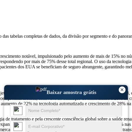
so das
tabelas completas de dados, da divisão por segmento e do panora
crescimento notável, impulsionado pelo aumento de mais de 15% no núm
espondendo por mais de 75% desse total regional. O uso da tecnologia
pacientes dos EUA se beneficiam de seguro abrangente, garantindo melh
×
Baixar amostra grátis
ojetado para atingir 123,94 bilhões em 2025 e 183,26 bilhões em 20
ença renal crónica, com 75% de utilização de hemodiálise e 20% de cr
 aumento de 22% na tecnologia automatizada e crescimento de 28% na a
ia de tratamento e pela crescente consciência global sobre a saúde ren
A expansão do mercado também é influenciada pelo aumento de 28% nas 
ercados emergentes e em dispositivos de diálise vestíveis estão a tran