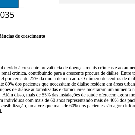
dências de crescimento
 devido à crescente prevalência de doenças renais crônicas e ao aument
enal crónica, contribuindo para a crescente procura de diálise. Entre 
nsável por cerca de 25% da quota de mercado. O número de centros de d
 80% dos pacientes que necessitam de diálise residem em áreas urbanas
oluções de diálise automatizadas e domiciliares mostraram um aumento
o. Além disso, mais de 55% das instalações de saúde oferecem agora mo
om indivíduos com mais de 60 anos representando mais de 40% dos paci
de sensibilização, uma vez que mais de 60% dos pacientes são agora inf
l.