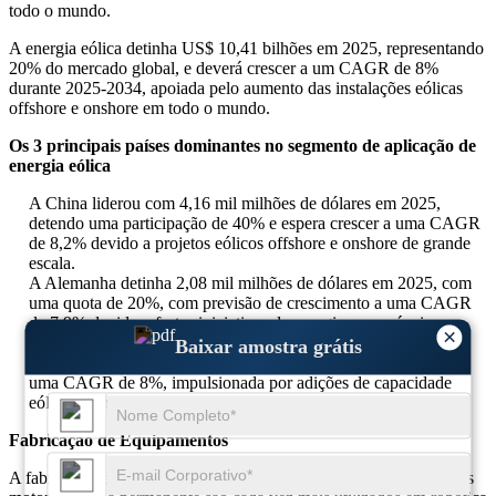
todo o mundo.
A energia eólica detinha US$ 10,41 bilhões em 2025, representando
20% do mercado global, e deverá crescer a um CAGR de 8%
durante 2025-2034, apoiada pelo aumento das instalações eólicas
offshore e onshore em todo o mundo.
Os 3 principais países dominantes no segmento de aplicação de
energia eólica
A China liderou com 4,16 mil milhões de dólares em 2025,
detendo uma participação de 40% e espera crescer a uma CAGR
de 8,2% devido a projetos eólicos offshore e onshore de grande
escala.
A Alemanha detinha 2,08 mil milhões de dólares em 2025, com
uma quota de 20%, com previsão de crescimento a uma CAGR
de 7,9% devido a fortes iniciativas de energias renováveis.
×
O Reino Unido foi responsável por 1,56 mil milhões de dólares
Baixar amostra grátis
em 2025, com uma quota de 15%, com previsão de expansão a
uma CAGR de 8%, impulsionada por adições de capacidade
eólica offshore.
Fabricação de Equipamentos
A fabricação de equipamentos contribui significativamente, pois os