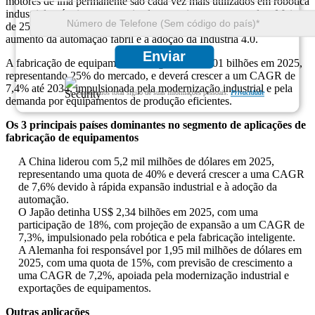
motores de ímã permanente são cada vez mais utilizados em robótica
industrial, máquinas automatizadas e equipamentos pesados. Mais
de 25% da demanda do mercado surge deste segmento devido ao
aumento da automação fabril e à adoção da Indústria 4.0.
Enviar
A fabricação de equipamentos atingiu US$ 13,01 bilhões em 2025,
representando 25% do mercado, e deverá crescer a um CAGR de
7,4% até 2034, impulsionada pela modernização industrial e pela
Garantimos total sigilo de suas informações pessoais.
Privacidade
demanda por equipamentos de produção eficientes.
Os 3 principais países dominantes no segmento de aplicações de
fabricação de equipamentos
A China liderou com 5,2 mil milhões de dólares em 2025,
representando uma quota de 40% e deverá crescer a uma CAGR
de 7,6% devido à rápida expansão industrial e à adoção da
automação.
O Japão detinha US$ 2,34 bilhões em 2025, com uma
participação de 18%, com projeção de expansão a um CAGR de
7,3%, impulsionado pela robótica e pela fabricação inteligente.
A Alemanha foi responsável por 1,95 mil milhões de dólares em
2025, com uma quota de 15%, com previsão de crescimento a
uma CAGR de 7,2%, apoiada pela modernização industrial e
exportações de equipamentos.
Outras aplicações