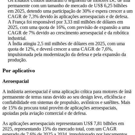
Os Estados Unidos lideraram o segmento de motores DC de ímã
permanente com um tamanho de mercado de US$ 6,25 bilhões
em 2025, detendo uma participação de 30% e espera crescer a um
CAGR de 7,3% devido às aplicações aeroespaciais e de defesa.
A França foi responsável por 3,33 mil milhões de dólares em
2025, com uma quota de 16%, com previsão de expansão a uma
CAGR de 7% devido ao crescimento aeroespacial e da robótica
industrial.
A Índia atingiu 2,5 mil milhões de dólares em 2025, com uma
quota de 12%, e deverá crescer a uma CAGR de 7,6%,
impulsionada pela modernização da defesa e pela expansão da
produção.
Por aplicativo
Aeroespacial
A indústria aeroespacial é uma aplicação crítica para motores de ímã
permanente de terras raras devido ao seu design leve, eficiência e
confiabilidade em sistemas de propulsão, aviônicos e satélites. Mais
de 15% da procura total provém de aplicações aeroespaciais,
apoiadas pela aviação comercial e de defesa.
As aplicações aeroespaciais representaram US$ 7,81 bilhões em
2025, representando 15% do mercado total, com um CAGR
esperado de 7,6% de 2025 a 2034, impulsionado por lançamentos