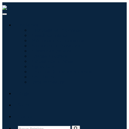
Indústrias
Tecnologia da Informação
Assistência médica
Máquinas e Equipamentos
Automotivo e Transporte
Alimentos e Bebidas
Energia e potência
Aeroespacial e Defesa
Agricultura
Produtos Químicos e Materiais
Arquitetura
Bens de consumo
Blogs
Sobre
Contato