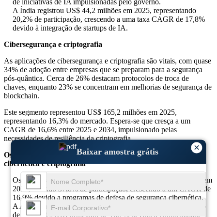
de iniciativas de IA impulsionadas pelo governo.
A Índia registrou US$ 44,2 milhões em 2025, representando
20,2% de participação, crescendo a uma taxa CAGR de 17,8%
devido à integração de startups de IA.
Cibersegurança e criptografia
As aplicações de cibersegurança e criptografia são vitais, com quase
34% de adoção entre empresas que se preparam para a segurança
pós-quântica. Cerca de 26% destacam protocolos de troca de
chaves, enquanto 23% se concentram em melhorias de segurança de
blockchain.
Este segmento representou US$ 165,2 milhões em 2025,
representando 16,3% do mercado. Espera-se que cresça a um
CAGR de 16,6% entre 2025 e 2034, impulsionado pelas
necessidades de resiliência da criptografia.
×
Baixar amostra grátis
Os 3 principais países dominantes no segmento de segurança
cibernética e criptografia
Os Estados Unidos foram responsáveis ​​por US$ 62,4 milhões em
2025, detendo 37,8% de participação, crescendo a um CAGR de
16,9% devido a programas de defesa de segurança cibernética.
A Alemanha capturou US$ 47,9 milhões em 2025, participação
de 29,0%, CAGR projetado de 16,7% devido à conformidade