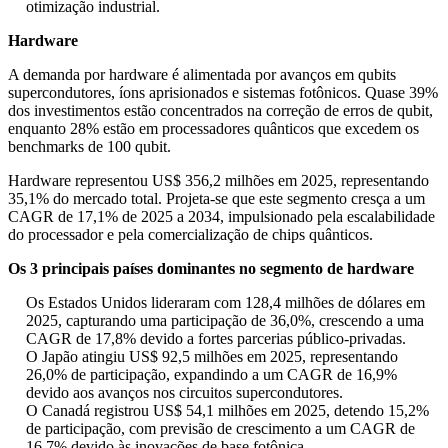
otimização industrial.
Hardware
A demanda por hardware é alimentada por avanços em qubits
supercondutores, íons aprisionados e sistemas fotônicos. Quase 39%
dos investimentos estão concentrados na correção de erros de qubit,
enquanto 28% estão em processadores quânticos que excedem os
benchmarks de 100 qubit.
Hardware representou US$ 356,2 milhões em 2025, representando
35,1% do mercado total. Projeta-se que este segmento cresça a um
CAGR de 17,1% de 2025 a 2034, impulsionado pela escalabilidade
do processador e pela comercialização de chips quânticos.
Os 3 principais países dominantes no segmento de hardware
Os Estados Unidos lideraram com 128,4 milhões de dólares em
2025, capturando uma participação de 36,0%, crescendo a uma
CAGR de 17,8% devido a fortes parcerias público-privadas.
O Japão atingiu US$ 92,5 milhões em 2025, representando
26,0% de participação, expandindo a um CAGR de 16,9%
devido aos avanços nos circuitos supercondutores.
O Canadá registrou US$ 54,1 milhões em 2025, detendo 15,2%
de participação, com previsão de crescimento a um CAGR de
16,7% devido às inovações de base fotônica.