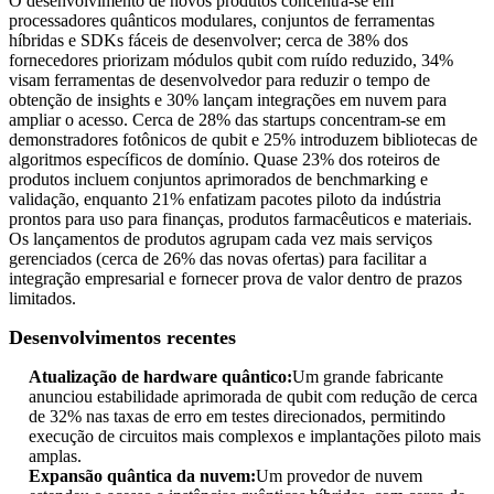
O desenvolvimento de novos produtos concentra-se em
processadores quânticos modulares, conjuntos de ferramentas
híbridas e SDKs fáceis de desenvolver; cerca de 38% dos
fornecedores priorizam módulos qubit com ruído reduzido, 34%
visam ferramentas de desenvolvedor para reduzir o tempo de
obtenção de insights e 30% lançam integrações em nuvem para
ampliar o acesso. Cerca de 28% das startups concentram-se em
demonstradores fotônicos de qubit e 25% introduzem bibliotecas de
algoritmos específicos de domínio. Quase 23% dos roteiros de
produtos incluem conjuntos aprimorados de benchmarking e
validação, enquanto 21% enfatizam pacotes piloto da indústria
prontos para uso para finanças, produtos farmacêuticos e materiais.
Os lançamentos de produtos agrupam cada vez mais serviços
gerenciados (cerca de 26% das novas ofertas) para facilitar a
integração empresarial e fornecer prova de valor dentro de prazos
limitados.
Desenvolvimentos recentes
Atualização de hardware quântico:
Um grande fabricante
anunciou estabilidade aprimorada de qubit com redução de cerca
de 32% nas taxas de erro em testes direcionados, permitindo
execução de circuitos mais complexos e implantações piloto mais
amplas.
Expansão quântica da nuvem:
Um provedor de nuvem