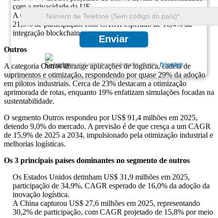
com a privacidade da UE.
A China registrou US$ 36,1 milhões em 2025, representando
21,9% de participação, com CAGR esperado de 16,4% da
integração blockchain.
Enviar
Outros
Garantimos total sigilo de suas informações pessoais.
Privacidade
A categoria Outros abrange aplicações de logística, cadeia de
suprimentos e otimização, respondendo por quase 29% da adoção
em pilotos industriais. Cerca de 23% destacam a otimização
aprimorada de rotas, enquanto 19% enfatizam simulações focadas na
sustentabilidade.
O segmento Outros respondeu por US$ 91,4 milhões em 2025,
detendo 9,0% do mercado. A previsão é de que cresça a um CAGR
de 15,9% de 2025 a 2034, impulsionado pela otimização industrial e
melhorias logísticas.
Os 3 principais países dominantes no segmento de outros
Os Estados Unidos detinham US$ 31,9 milhões em 2025,
participação de 34,9%, CAGR esperado de 16,0% da adoção da
inovação logística.
A China capturou US$ 27,6 milhões em 2025, representando
30,2% de participação, com CAGR projetado de 15,8% por meio