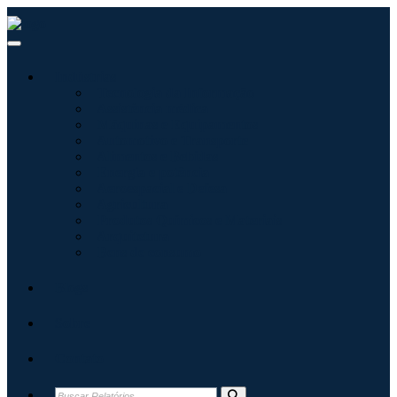
Indústrias
Tecnologia da Informação
Assistência médica
Máquinas e Equipamentos
Automotivo e Transporte
Alimentos e Bebidas
Energia e potência
Aeroespacial e Defesa
Agricultura
Produtos Químicos e Materiais
Arquitetura
Bens de consumo
Blogs
Sobre
Contato