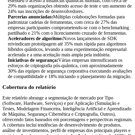
estendeu o acesso a instâncias quânticas híbridas, com cerca de
29% mais organizações obtendo acesso de teste e um aumento de
24% nas inscrições de desenvolvedores.
Parcerias anunciadas:
Múltiplas colaborações formadas para
padronizar cadeias de ferramentas, com cerca de 27% das
empresas participantes comprometendo-se com o benchmarking
partilhado e 21% com o licenciamento cruzado de ferramentas.
Aceleradores de algoritmo:
Novos lançamentos de SDK
reivindicam prototipagem até 35% mais rápida para algoritmos
híbridos quânticos, levando a uma experimentação empresarial
acelerada e a uma aceitação mais ampla pela indústria.
Iniciativas de segurança:
Várias empresas intensificaram os
esforços de criptografia pós-quântica, com aproximadamente
30% das equipes de segurança corporativa executando avaliações
de compatibilidade e 18% iniciando o planejamento da migração.
Cobertura do relatório
Este relatório abrange a segmentação de mercado por Tipo
(Software, Hardware, Serviços) e por Aplicação (Simulação e
Testes, Modelagem Financeira, Inteligência Artificial e Aprendizado
de Máquina, Segurança Cibernética e Criptografia, Outros),
oferecendo fatos baseados em porcentagens e perspectivas regionais.
A cobertura inclui tendências de desenvolvimento de produtos,
análise de investimentos, perfil de empresas dos principais players e