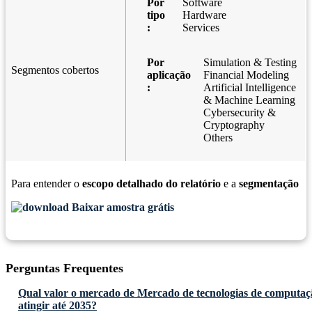
Por
Software
tipo
Hardware
:
Services
Por
Simulation & Testing
Segmentos cobertos
aplicação
Financial Modeling
:
Artificial Intelligence
& Machine Learning
Cybersecurity &
Cryptography
Others
Para entender o
escopo detalhado do relatório
e a
segmentação
Baixar amostra grátis
Perguntas Frequentes
Qual valor o mercado de Mercado de tecnologias de computaç
atingir até 2035?