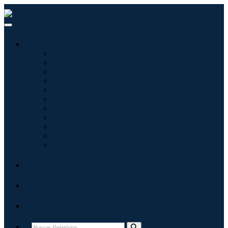
Indústrias
Tecnologia da Informação
Assistência médica
Máquinas e Equipamentos
Automotivo e Transporte
Alimentos e Bebidas
Energia e potência
Aeroespacial e Defesa
Agricultura
Produtos Químicos e Materiais
Arquitetura
Bens de consumo
Blogs
Sobre
Contato