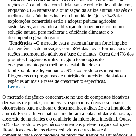
rações estão alinhados com iniciativas de redução de antibióticos,
enquanto 61% enfatizam a otimização da saúde animal através da
melhoria da saúde intestinal e da imunidade. Quase 54% das
explorações comerciais estão a adoptar práticas agrícolas
sustentáveis, acelerando a utilização de fitogénicos como uma
solução natural para melhorar a eficiência alimentar e o
desempenho geral do gado.
Tendências –
O mercado está a testemunhar um forte impulso
das tendências de inovação, com 58% das novas formulações de
rações incorporando aditivos à base de plantas. Cerca de 47% dos
produtos fitogénicos utilizam agora tecnologias de
encapsulamento para melhorar a estabilidade e a
biodisponibilidade, enquanto 39% dos produtores integram
fitogénicos em programas de nutrição de precisão adaptados a
espécies animais e fases de crescimento específicas.
Ler mais..
O mercado fitogênico concentra-se no uso de compostos bioativos
derivados de plantas, como ervas, especiarias, óleos essenciais e
oleorresinas para melhorar o desempenho, a digestão e a imunidade
animal. Esses aditivos naturais melhoram a palatabilidade da ração, a
absorção de nutrientes e o equilíbrio da microbiota intestinal. Quase
62% dos produtores pecuários comerciais preferem agora soluções
fitogénicas devido aos riscos reduzidos de resíduos e à
compatibilidade com modelos de produção isentos de antibióticos. A