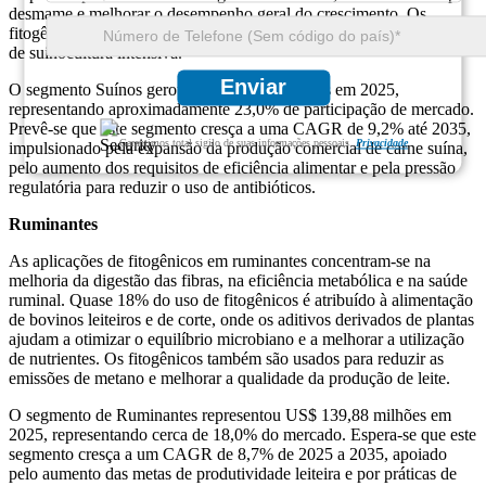
desmame e melhorar o desempenho geral do crescimento. Os
fitogênicos também apoiam o controle de patógenos em ambientes
de suinocultura intensiva.
Enviar
O segmento Suínos gerou US$ 178,64 milhões em 2025,
representando aproximadamente 23,0% de participação de mercado.
Prevê-se que este segmento cresça a uma CAGR de 9,2% até 2035,
Garantimos total sigilo de suas informações pessoais.
Privacidade
impulsionado pela expansão da produção comercial de carne suína,
pelo aumento dos requisitos de eficiência alimentar e pela pressão
regulatória para reduzir o uso de antibióticos.
Ruminantes
As aplicações de fitogênicos em ruminantes concentram-se na
melhoria da digestão das fibras, na eficiência metabólica e na saúde
ruminal. Quase 18% do uso de fitogênicos é atribuído à alimentação
de bovinos leiteiros e de corte, onde os aditivos derivados de plantas
ajudam a otimizar o equilíbrio microbiano e a melhorar a utilização
de nutrientes. Os fitogênicos também são usados ​​para reduzir as
emissões de metano e melhorar a qualidade da produção de leite.
O segmento de Ruminantes representou US$ 139,88 milhões em
2025, representando cerca de 18,0% do mercado. Espera-se que este
segmento cresça a um CAGR de 8,7% de 2025 a 2035, apoiado
pelo aumento das metas de produtividade leiteira e por práticas de