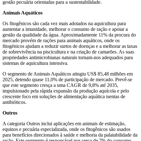
gestão pecuária orientadas para a sustentabilidade.
Animais Aquáticos
Os fitogênicos são cada vez mais adotados na aquicultura para
aumentar a imunidade, melhorar o consumo de ração e apoiar a
gestão da qualidade da água. Aproximadamente 11% da procura do
mercado provém de rações para animais aquáticos, onde os
fitogénicos ajudam a reduzir surtos de doenças e a melhorar as taxas
de sobrevivência na piscicultura e na criação de camarões. As suas
propriedades antimicrobianas naturais tornam-nos adequados para
sistemas de aquicultura intensiva.
O segmento de Animais Aquáticos atingiu US$ 85,48 milhões em
2025, detendo quase 11,0% de participação de mercado. Prevê-se
que este segmento cresça a uma CAGR de 9,8% até 2035,
impulsionado pela rápida expansão da produção aquícola e pelo
crescente foco em soluções de alimentação aquática isentas de
antibióticos.
Outros
A categoria Outros inclui aplicações em animais de estimação,
equinos e pecuária especializada, onde os fitogênicos são usados ​​
para benefícios direcionados à saúde e melhoria da palatabilidade da
ração. Este segmento é responsável por cerca de 7% do consumo