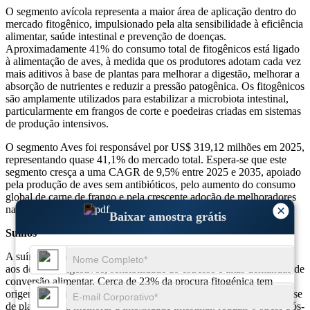
O segmento avícola representa a maior área de aplicação dentro do
mercado fitogênico, impulsionado pela alta sensibilidade à eficiência
alimentar, saúde intestinal e prevenção de doenças.
Aproximadamente 41% do consumo total de fitogênicos está ligado
à alimentação de aves, à medida que os produtores adotam cada vez
mais aditivos à base de plantas para melhorar a digestão, melhorar a
absorção de nutrientes e reduzir a pressão patogênica. Os fitogênicos
são amplamente utilizados para estabilizar a microbiota intestinal,
particularmente em frangos de corte e poedeiras criadas em sistemas
de produção intensivos.
O segmento Aves foi responsável por US$ 319,12 milhões em 2025,
representando quase 41,1% do mercado total. Espera-se que este
segmento cresça a uma CAGR de 9,5% entre 2025 e 2035, apoiado
pela produção de aves sem antibióticos, pelo aumento do consumo
global de carne de frango e pela crescente adoção de melhoradores
×
naturais de desempenho.
Baixar amostra grátis
Suínos
A suína é uma importante área de aplicação de fitogênicos devido
aos desafios digestivos, sensibilidade ao estresse e altas demandas de
conversão alimentar. Cerca de 23% da procura fitogénica tem
origem na alimentação de suínos, onde são utilizados aditivos à base
de plantas para melhorar a integridade intestinal, reduzir o stress pós-