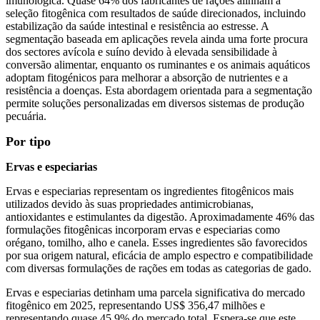
imunológica. Quase 64% dos fabricantes de rações alinham a
seleção fitogênica com resultados de saúde direcionados, incluindo
estabilização da saúde intestinal e resistência ao estresse. A
segmentação baseada em aplicações revela ainda uma forte procura
dos sectores avícola e suíno devido à elevada sensibilidade à
conversão alimentar, enquanto os ruminantes e os animais aquáticos
adoptam fitogénicos para melhorar a absorção de nutrientes e a
resistência a doenças. Esta abordagem orientada para a segmentação
permite soluções personalizadas em diversos sistemas de produção
pecuária.
Por tipo
Ervas e especiarias
Ervas e especiarias representam os ingredientes fitogênicos mais
utilizados devido às suas propriedades antimicrobianas,
antioxidantes e estimulantes da digestão. Aproximadamente 46% das
formulações fitogênicas incorporam ervas e especiarias como
orégano, tomilho, alho e canela. Esses ingredientes são favorecidos
por sua origem natural, eficácia de amplo espectro e compatibilidade
com diversas formulações de rações em todas as categorias de gado.
Ervas e especiarias detinham uma parcela significativa do mercado
fitogênico em 2025, representando US$ 356,47 milhões e
representando quase 45,9% do mercado total. Espera-se que este