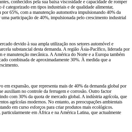
antes, conhecidos pela sua baixa viscosidade e capacidade de romper
 categorizado em tipos industriais e de qualidade alimentar,
pondem por 65%, com a manutenção automotiva impulsionando 40% da
 uma participação de 40%, impulsionada pelo crescimento industrial
 mercado devido à sua ampla utilização nos setores automóvel e
cela substancial desta demanda. A região Ásia-Pacífico, liderada por
gem e manutenção mecânica. A América do Norte e a Europa também
 mercado combinada de aproximadamente 30%. À medida que a
escimento.
tivo em expansão, que representa mais de 40% da demanda global por
 auxiliam no controle da ferrugem e corrosão. Outro factor
uindo com 30% da quota de mercado global. A indústria agrícola, que
entos agrícolas modernos. No entanto, as preocupações ambientais
ando em curso esforços para criar produtos mais ecológicos.
, particularmente em África e na América Latina, que actualmente