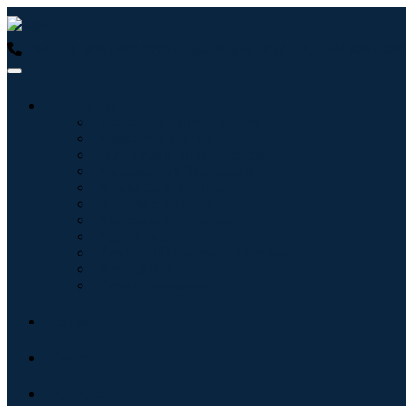
USA : +1 (855) 467-7775 (Ligação gratuita)
UK : +44 8085 0223
Indústrias
Tecnologia da Informação
Assistência médica
Máquinas e Equipamentos
Automotivo e Transporte
Alimentos e Bebidas
Energia e potência
Aeroespacial e Defesa
Agricultura
Produtos Químicos e Materiais
Arquitetura
Bens de consumo
Blogs
Sobre
Contato