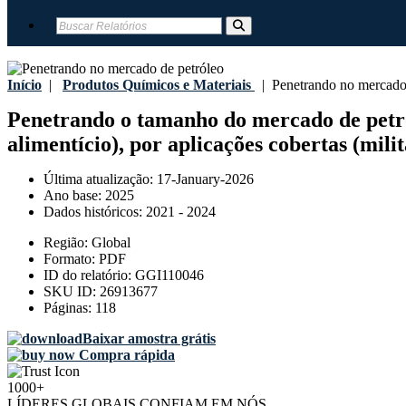
Início
|
Produtos Químicos e Materiais
|
Penetrando no mercado 
Penetrando o tamanho do mercado de petróle
alimentício), por aplicações cobertas (milit
Última atualização:
17-January-2026
Ano base:
2025
Dados históricos:
2021 - 2024
Região:
Global
Formato:
PDF
ID do relatório:
GGI110046
SKU ID:
26913677
Páginas:
118
Baixar amostra grátis
Compra rápida
1000+
LÍDERES GLOBAIS CONFIAM EM NÓS