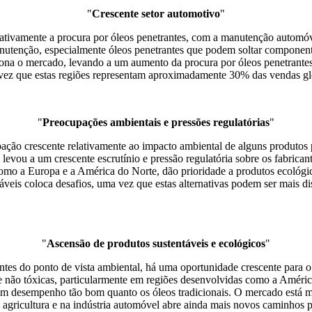
"
Crescente setor automotivo
"
cativamente a procura por óleos penetrantes, com a manutenção automó
utenção, especialmente óleos penetrantes que podem soltar componente
iona o mercado, levando a um aumento da procura por óleos penetrant
a vez que estas regiões representam aproximadamente 30% das vendas gl
"
Preocupações ambientais e pressões regulatórias
"
ação crescente relativamente ao impacto ambiental de alguns produtos p
levou a um crescente escrutínio e pressão regulatória sobre os fabrican
 a Europa e a América do Norte, dão prioridade a produtos ecológico
áveis ​​coloca desafios, uma vez que estas alternativas podem ser mais
"
Ascensão de produtos sustentáveis ​​e ecológicos
"
tes do ponto de vista ambiental, há uma oportunidade crescente para o
 não tóxicas, particularmente em regiões desenvolvidas como a América
 um desempenho tão bom quanto os óleos tradicionais. O mercado está 
na agricultura e na indústria automóvel abre ainda mais novos caminhos 