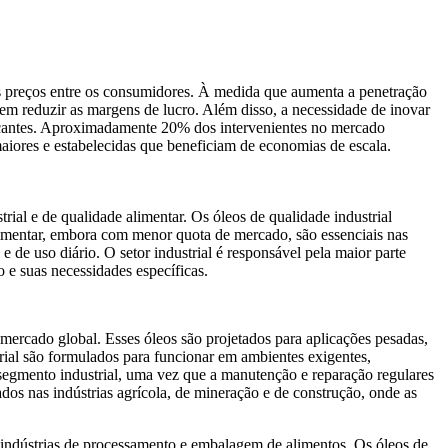
 aos preços entre os consumidores. À medida que aumenta a penetração
dem reduzir as margens de lucro. Além disso, a necessidade de inovar
ricantes. Aproximadamente 20% dos intervenientes no mercado
aiores e estabelecidas que beneficiam de economias de escala.
ial e de qualidade alimentar. Os óleos de qualidade industrial
imentar, embora com menor quota de mercado, são essenciais nas
e de uso diário. O setor industrial é responsável pela maior parte
e suas necessidades específicas.
mercado global. Esses óleos são projetados para aplicações pesadas,
rial são formulados para funcionar em ambientes exigentes,
 segmento industrial, uma vez que a manutenção e reparação regulares
os nas indústrias agrícola, de mineração e de construção, onde as
 indústrias de processamento e embalagem de alimentos. Os óleos de