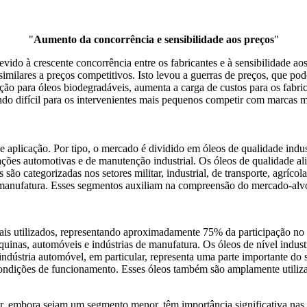
"
Aumento da concorrência e sensibilidade aos preços
"
devido à crescente concorrência entre os fabricantes e à sensibilidade
imilares a preços competitivos. Isto levou a guerras de preços, que po
ição para óleos biodegradáveis, aumenta a carga de custos para os fab
do difícil para os intervenientes mais pequenos competir com marcas m
plicação. Por tipo, o mercado é dividido em óleos de qualidade industr
ões automotivas e de manutenção industrial. Os óleos de qualidade al
 categorizadas nos setores militar, industrial, de transporte, agrícola 
manufatura. Esses segmentos auxiliam na compreensão do mercado-alvo 
 mais utilizados, representando aproximadamente 75% da participação no 
uinas, automóveis e indústrias de manufatura. Os óleos de nível indust
indústria automóvel, em particular, representa uma parte importante do
ondições de funcionamento. Esses óleos também são amplamente utilizad
ar, embora sejam um segmento menor, têm importância significativa nas