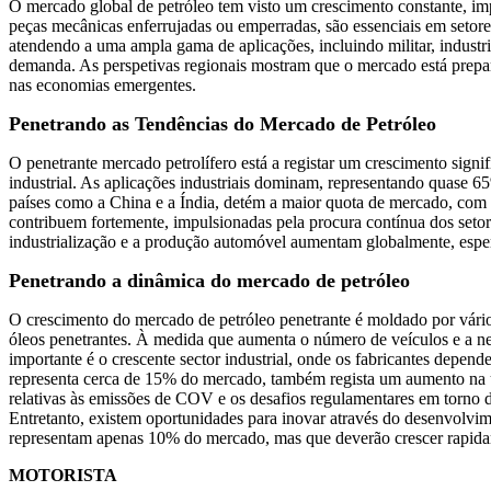
O mercado global de petróleo tem visto um crescimento constante, imp
peças mecânicas enferrujadas ou emperradas, são essenciais em setore
atendendo a uma ampla gama de aplicações, incluindo militar, industr
demanda. As perspetivas regionais mostram que o mercado está prepar
nas economias emergentes.
Penetrando as Tendências do Mercado de Petróleo
O penetrante mercado petrolífero está a registar um crescimento signi
industrial. As aplicações industriais dominam, representando quase 
países como a China e a Índia, detém a maior quota de mercado, co
contribuem fortemente, impulsionadas pela procura contínua dos set
industrialização e a produção automóvel aumentam globalmente, espera
Penetrando a dinâmica do mercado de petróleo
O crescimento do mercado de petróleo penetrante é moldado por vári
óleos penetrantes. À medida que aumenta o número de veículos e a n
importante é o crescente sector industrial, onde os fabricantes depe
representa cerca de 15% do mercado, também regista um aumento na u
relativas às emissões de COV e os desafios regulamentares em torno 
Entretanto, existem oportunidades para inovar através do desenvolvim
representam apenas 10% do mercado, mas que deverão crescer rapid
MOTORISTA