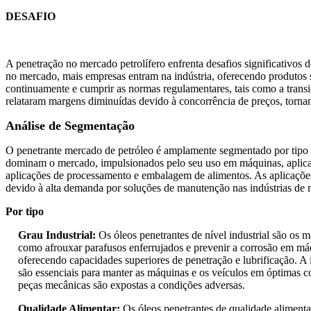
DESAFIO
A penetração no mercado petrolífero enfrenta desafios significativos 
no mercado, mais empresas entram na indústria, oferecendo produtos s
continuamente e cumprir as normas regulamentares, tais como a trans
relataram margens diminuídas devido à concorrência de preços, tornan
Análise de Segmentação
O penetrante mercado de petróleo é amplamente segmentado por tipo e a
dominam o mercado, impulsionados pelo seu uso em máquinas, aplicaç
aplicações de processamento e embalagem de alimentos. As aplicações são
devido à alta demanda por soluções de manutenção nas indústrias de 
Por tipo
Grau Industrial:
Os óleos penetrantes de nível industrial são os
como afrouxar parafusos enferrujados e prevenir a corrosão em máq
oferecendo capacidades superiores de penetração e lubrificação. A 
são essenciais para manter as máquinas e os veículos em óptimas c
peças mecânicas são expostas a condições adversas.
Qualidade Alimentar:
Os óleos penetrantes de qualidade aliment