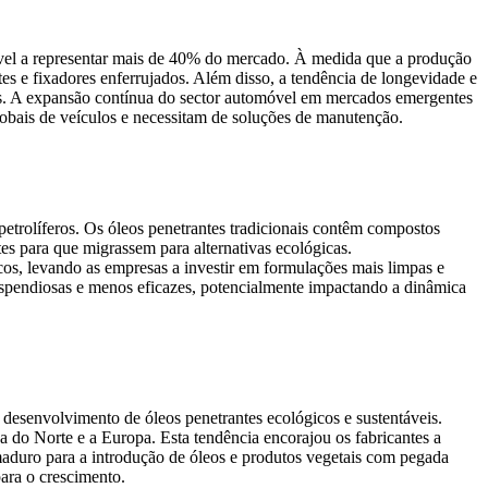
vel a representar mais de 40% do mercado. À medida que a produção
s e fixadores enferrujados. Além disso, a tendência de longevidade e
es. A expansão contínua do sector automóvel em mercados emergentes
obais de veículos e necessitam de soluções de manutenção.
etrolíferos. Os óleos penetrantes tradicionais contêm compostos
tes para que migrassem para alternativas ecológicas.
s, levando as empresas a investir em formulações mais limpas e
 dispendiosas e menos eficazes, potencialmente impactando a dinâmica
 desenvolvimento de óleos penetrantes ecológicos e sustentáveis.
 do Norte e a Europa. Esta tendência encorajou os fabricantes a
maduro para a introdução de óleos e produtos vegetais com pegada
para o crescimento.