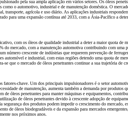
ulsionado pela sua ampla aplicação em vários setores. Os óleos penetr
s como o automotivo, industrial e de manutenção doméstica. O mercado é
ial, transporte, agrícola e uso diário. As aplicações industriais res
ado para uma expansão contínua até 2033, com a Ásia-Pacífico a deter
ficativo, com os óleos de qualidade industrial a deter a maior quota de
65% do mercado, com a manutenção automotiva contribuindo com uma par
m um número crescente de indústrias que requerem prevenção de ferru
ores automóvel e industrial, com estas regiões detendo uma quota de
-se que o mercado de óleos penetrantes continue a sua trajetória de cr
os fatores-chave. Um dos principais impulsionadores é o setor automo
ecessidade de manutenção, aumenta também a demanda por produtos que
ndem de óleos penetrantes para manter máquinas e equipamentos, contrib
tilização de óleos penetrantes devido à crescente adopção de equipam
da segurança dos produtos podem impedir o crescimento do mercado, est
ento de óleos biodegradáveis ​​e da expansão para mercados emergentes
amente nos próximos anos.