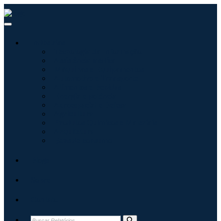
Indústrias
Tecnologia da Informação
Assistência médica
Máquinas e Equipamentos
Automotivo e Transporte
Alimentos e Bebidas
Energia e potência
Aeroespacial e Defesa
Agricultura
Produtos Químicos e Materiais
Arquitetura
Bens de consumo
Blogs
Sobre
Contato