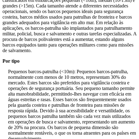
classificados em embarcações pequenas (<10m), médias (10-15m) e
grandes (>15m). Cada tamanho atende a diferentes necessidades
operacionais, sendo os barcos pequenos ideais para segurança
costeira, barcos médios usados ​​para patrulhas de fronteira e barcos
grandes adequados para vigilância em alto mar. Em relação às
aplicações, os barcos-patrulha são implantados para patrulhamento
militar, policial, busca e salvamento e outras tarefas especializadas. A
procura de barcos polivalentes está a aumentar, estando alguns
barcos equipados tanto para operações militares como para missões
de salvamento.
Por tipo
Pequenos barcos-patrulha (<10m): Pequenos barcos-patrulha,
normalmente com menos de 10 metros, representam 30% do
mercado. Estes barcos são preferidos para vigilância costeira e
operações de segurança portuária. Seu pequeno tamanho permite
alta manobrabilidade, permitindo-lhes navegar com eficácia em
águas estreitas e rasas. Esses barcos são frequentemente usados ​​
pela guarda costeira e patrulhas de fronteira para missões de
resposta rápida. Devido à sua acessibilidade e versatilidade, os
pequenos barcos patrulha também são cada vez mais utilizados
em operações de busca e salvamento, representando um aumento
de 20% na procura. Os barcos de pequena dimensão são
normalmente rentáveis, o que os torna atraentes para os países em
desenvolvimento.