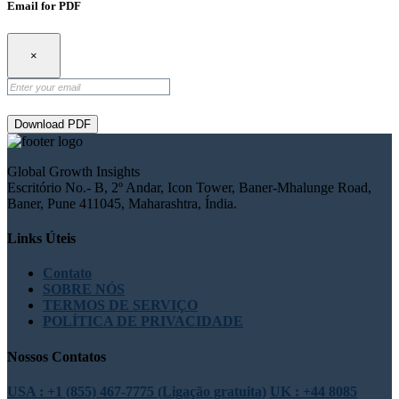
Email for PDF
×
Download PDF
Global Growth Insights
Escritório No.- B, 2º Andar, Icon Tower, Baner-Mhalunge Road,
Baner, Pune 411045, Maharashtra, Índia.
Links Úteis
Contato
SOBRE NÓS
TERMOS DE SERVIÇO
POLÍTICA DE PRIVACIDADE
Nossos Contatos
USA : +1 (855) 467-7775 (Ligação gratuita)
UK : +44 8085