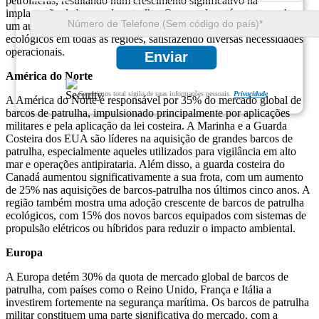
petrolíferas, resultando num crescimento significativo na
implantação de barcos de patrulha. O mercado está a testemunhar
um aumento de embarcações multifuncionais e barcos de patrulha
ecológicos em todas as regiões, satisfazendo diversas necessidades
operacionais.
Enviar
América do Norte
Garantimos total sigilo de suas informações pessoais.
Privacidade
A América do Norte é responsável por 35% do mercado global de
barcos de patrulha, impulsionado principalmente por aplicações
militares e pela aplicação da lei costeira. A Marinha e a Guarda
Costeira dos EUA são líderes na aquisição de grandes barcos de
patrulha, especialmente aqueles utilizados para vigilância em alto
mar e operações antipirataria. Além disso, a guarda costeira do
Canadá aumentou significativamente a sua frota, com um aumento
de 25% nas aquisições de barcos-patrulha nos últimos cinco anos. A
região também mostra uma adoção crescente de barcos de patrulha
ecológicos, com 15% dos novos barcos equipados com sistemas de
propulsão elétricos ou híbridos para reduzir o impacto ambiental.
Europa
A Europa detém 30% da quota de mercado global de barcos de
patrulha, com países como o Reino Unido, França e Itália a
investirem fortemente na segurança marítima. Os barcos de patrulha
militar constituem uma parte significativa do mercado, com a