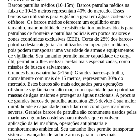
Barcos-patrulha médios (10-15m): Barcos-patrulha médios na
faixa de 10-15 metros representam 40% do mercado. Esses
barcos são utilizados para vigilância geral em águas costeiras e
offshore. Os barcos médios oferecem um equilíbrio entre
tamanho, manobrabilidade e resistência, tornando-os ideais para
patrulhas de fronteira e patrulhas policiais em portos maiores e
zonas económicas exclusivas (ZEE). Cerca de 25% dos barcos-
patrulha desta categoria são utilizados em operações militares,
pois podem transportar uma variedade de armas e equipamentos
de vigilância. Seu tamanho permite maior capacidade de carga
útil, permitindo-lhes realizar tarefas mais especializadas, como
missões de busca e salvamento.
Grandes barcos-patrulha (>15m): Grandes barcos-patrulha,
normalmente com mais de 15 metros, representam 30% do
mercado. Estes barcos são mais adequados para operações
offshore e vigilância em alto mar, com capacidade para patrulhar
massas de água maiores e proteger as águas nacionais. A procura
de grandes barcos de patrulha aumentou 25% devido à sua maior
durabilidade e capacidade para lidar com condições marítimas
severas. Grandes barcos de patrulha são comumente usados ​​pelas
marinhas e guardas costeiras para missões que envolvem
aplicação da lei marítima, operações antipirataria e
monitoramento ambiental. Seu tamanho lhes permite transportar
sistemas avançados de radar e armas para missões mais