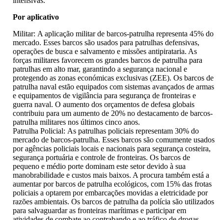
intensivas.
Por aplicativo
Militar: A aplicação militar de barcos-patrulha representa 45% do
mercado. Esses barcos são usados ​​para patrulhas defensivas,
operações de busca e salvamento e missões antipirataria. As
forças militares favorecem os grandes barcos de patrulha para
patrulhas em alto mar, garantindo a segurança nacional e
protegendo as zonas económicas exclusivas (ZEE). Os barcos de
patrulha naval estão equipados com sistemas avançados de armas
e equipamentos de vigilância para segurança de fronteiras e
guerra naval. O aumento dos orçamentos de defesa globais
contribuiu para um aumento de 20% no destacamento de barcos-
patrulha militares nos últimos cinco anos.
Patrulha Policial: As patrulhas policiais representam 30% do
mercado de barcos-patrulha. Esses barcos são comumente usados
​​por agências policiais locais e nacionais para segurança costeira,
segurança portuária e controle de fronteiras. Os barcos de
pequeno e médio porte dominam este setor devido à sua
manobrabilidade e custos mais baixos. A procura também está a
aumentar por barcos de patrulha ecológicos, com 15% das frotas
policiais a optarem por embarcações movidas a eletricidade por
razões ambientais. Os barcos de patrulha da polícia são utilizados
para salvaguardar as fronteiras marítimas e participar em
atividades de combate ao contrabando e ao tráfico de drogas.