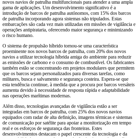
novos navios de patrulha multifuncionais para atender a uma ampla
gama de aplicações. Um desenvolvimento significativo é a
introdução de barcos de patrulha autónomos, com 15% dos barcos
de patrulha incorporando agora sistemas não tripulados. Estas
embarcações são cada vez mais utilizadas em missões de vigilância e
operações antipirataria, oferecendo maior segurança e minimizando
o risco humano.
O sistema de propulsão híbrido tornou-se uma característica
proeminente nos novos barcos de patrulha, com 20% dos novos
navios a utilizar tecnologia híbrida amiga do ambiente para reduzir
as emissões de carbono e o consumo de combustível. Os fabricantes
também estão se concentrando em projetos modulares que permitem
que os barcos sejam personalizados para diversas tarefas, como
militares, busca e salvamento e segurança costeira. Espera-se que
esta tendência continue, à medida que a procura por barcos versáteis
aumenta devido à necessidade de resposta rápida e adaptabilidade
nas operações marítimas modernas.
Além disso, tecnologias avançadas de vigilância estão a ser
integradas em barcos de patrulha, com 25% dos novos navios
equipados com radar de alta definição, imagens térmicas e sistemas
de comunicação por satélite para apoiar a monitorização em tempo
real e os esforços de segurança das fronteiras. Estes
desenvolvimentos destacam o papel crescente da tecnologia e da