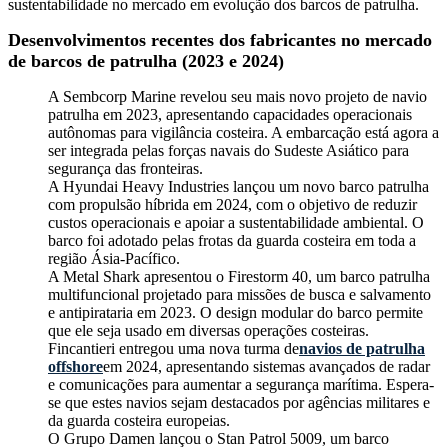
sustentabilidade no mercado em evolução dos barcos de patrulha.
Desenvolvimentos recentes dos fabricantes no mercado
de barcos de patrulha (2023 e 2024)
A Sembcorp Marine revelou seu mais novo projeto de navio
patrulha em 2023, apresentando capacidades operacionais
autônomas para vigilância costeira. A embarcação está agora a
ser integrada pelas forças navais do Sudeste Asiático para
segurança das fronteiras.
A Hyundai Heavy Industries lançou um novo barco patrulha
com propulsão híbrida em 2024, com o objetivo de reduzir
custos operacionais e apoiar a sustentabilidade ambiental. O
barco foi adotado pelas frotas da guarda costeira em toda a
região Ásia-Pacífico.
A Metal Shark apresentou o Firestorm 40, um barco patrulha
multifuncional projetado para missões de busca e salvamento
e antipirataria em 2023. O design modular do barco permite
que ele seja usado em diversas operações costeiras.
Fincantieri entregou uma nova turma de
navios de patrulha
offshore
em 2024, apresentando sistemas avançados de radar
e comunicações para aumentar a segurança marítima. Espera-
se que estes navios sejam destacados por agências militares e
da guarda costeira europeias.
O Grupo Damen lançou o Stan Patrol 5009, um barco