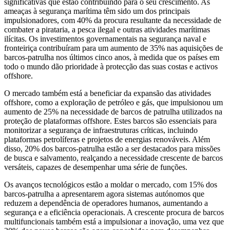
significativas que estão contribuindo para o seu crescimento. As
ameaças à segurança marítima têm sido um dos principais
impulsionadores, com 40% da procura resultante da necessidade de
combater a pirataria, a pesca ilegal e outras atividades marítimas
ilícitas. Os investimentos governamentais na segurança naval e
fronteiriça contribuíram para um aumento de 35% nas aquisições de
barcos-patrulha nos últimos cinco anos, à medida que os países em
todo o mundo dão prioridade à protecção das suas costas e activos
offshore.
O mercado também está a beneficiar da expansão das atividades
offshore, como a exploração de petróleo e gás, que impulsionou um
aumento de 25% na necessidade de barcos de patrulha utilizados na
proteção de plataformas offshore. Estes barcos são essenciais para
monitorizar a segurança de infraestruturas críticas, incluindo
plataformas petrolíferas e projetos de energias renováveis. Além
disso, 20% dos barcos-patrulha estão a ser destacados para missões
de busca e salvamento, realçando a necessidade crescente de barcos
versáteis, capazes de desempenhar uma série de funções.
Os avanços tecnológicos estão a moldar o mercado, com 15% dos
barcos-patrulha a apresentarem agora sistemas autónomos que
reduzem a dependência de operadores humanos, aumentando a
segurança e a eficiência operacionais. A crescente procura de barcos
multifuncionais também está a impulsionar a inovação, uma vez que