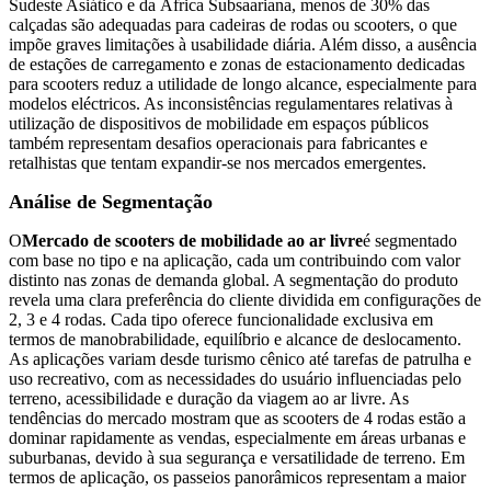
Sudeste Asiático e da África Subsaariana, menos de 30% das
calçadas são adequadas para cadeiras de rodas ou scooters, o que
impõe graves limitações à usabilidade diária. Além disso, a ausência
de estações de carregamento e zonas de estacionamento dedicadas
para scooters reduz a utilidade de longo alcance, especialmente para
modelos eléctricos. As inconsistências regulamentares relativas à
utilização de dispositivos de mobilidade em espaços públicos
também representam desafios operacionais para fabricantes e
retalhistas que tentam expandir-se nos mercados emergentes.
Análise de Segmentação
O
Mercado de scooters de mobilidade ao ar livre
é segmentado
com base no tipo e na aplicação, cada um contribuindo com valor
distinto nas zonas de demanda global. A segmentação do produto
revela uma clara preferência do cliente dividida em configurações de
2, 3 e 4 rodas. Cada tipo oferece funcionalidade exclusiva em
termos de manobrabilidade, equilíbrio e alcance de deslocamento.
As aplicações variam desde turismo cênico até tarefas de patrulha e
uso recreativo, com as necessidades do usuário influenciadas pelo
terreno, acessibilidade e duração da viagem ao ar livre. As
tendências do mercado mostram que as scooters de 4 rodas estão a
dominar rapidamente as vendas, especialmente em áreas urbanas e
suburbanas, devido à sua segurança e versatilidade de terreno. Em
termos de aplicação, os passeios panorâmicos representam a maior