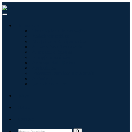
Indústrias
Tecnologia da Informação
Assistência médica
Máquinas e Equipamentos
Automotivo e Transporte
Alimentos e Bebidas
Energia e potência
Aeroespacial e Defesa
Agricultura
Produtos Químicos e Materiais
Arquitetura
Bens de consumo
Blogs
Sobre
Contato