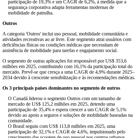
participação de 19,3% e um CAGR de 6,2%, à medida que a
segurança corporativa adapta ferramentas modernas de
mobilidade de patrulha.
Outros
A categoria 'Outros' inclui uso pessoal, mobilidade comunitária e
atividades recreativas ao ar livre. Este segmento atrai usuários com
deficiências físicas ou condições médicas que necessitam de
assistência de mobilidade para tarefas e engajamento social.
O segmento de outras aplicações foi responsável por US$ 353,6
milhões em 2025, contribuindo com 16,1% da participação total do
mercado. Prevê-se que cresça a uma CAGR de 4,9% durante 2025–
2034 devido à crescente sensibilização e às recomendações médicas.
Os 3 principais países dominantes no segmento de outros
O Canadá liderou o segmento Outros com um tamanho de
mercado de US$ 125,2 milhões em 2025, detendo uma
participação de 35,4% e espera crescer a um CAGR de 5,1%
devido ao apoio a seguros e soluções de mobilidade baseadas na
comunidade.
O Brasil seguiu com US$ 113,8 milhões em 2025, uma
participação de 32,1% e CAGR de 4,6%, impulsionado pelo
crescimento das scooters de uso pessoal nos centros urbanos.