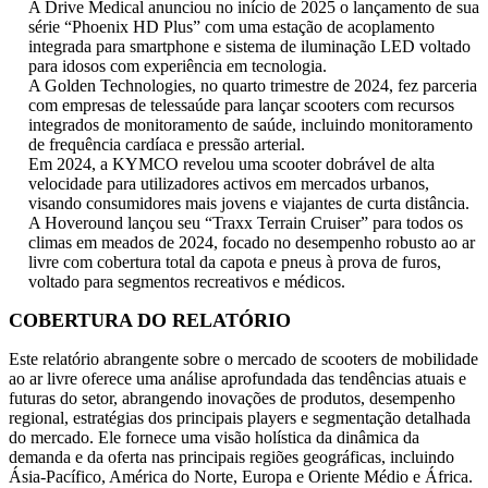
A Drive Medical anunciou no início de 2025 o lançamento de sua
série “Phoenix HD Plus” com uma estação de acoplamento
integrada para smartphone e sistema de iluminação LED voltado
para idosos com experiência em tecnologia.
A Golden Technologies, no quarto trimestre de 2024, fez parceria
com empresas de telessaúde para lançar scooters com recursos
integrados de monitoramento de saúde, incluindo monitoramento
de frequência cardíaca e pressão arterial.
Em 2024, a KYMCO revelou uma scooter dobrável de alta
velocidade para utilizadores activos em mercados urbanos,
visando consumidores mais jovens e viajantes de curta distância.
A Hoveround lançou seu “Traxx Terrain Cruiser” para todos os
climas em meados de 2024, focado no desempenho robusto ao ar
livre com cobertura total da capota e pneus à prova de furos,
voltado para segmentos recreativos e médicos.
COBERTURA DO RELATÓRIO
Este relatório abrangente sobre o mercado de scooters de mobilidade
ao ar livre oferece uma análise aprofundada das tendências atuais e
futuras do setor, abrangendo inovações de produtos, desempenho
regional, estratégias dos principais players e segmentação detalhada
do mercado. Ele fornece uma visão holística da dinâmica da
demanda e da oferta nas principais regiões geográficas, incluindo
Ásia-Pacífico, América do Norte, Europa e Oriente Médio e África.