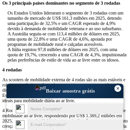
Os 3 principais países dominantes no segmento de 3 rodadas
Os Estados Unidos lideraram o segmento de 3 rodadas com um
tamanho de mercado de US$ 161,3 milhões em 2025, detendo
uma participação de 32,5% e um CAGR esperado de 4,9%
devido à demanda de mobilidade veterana e ao uso suburbano.
A Austrália seguiu-se com 113,4 milhões de dólares em 2025,
uma quota de 22,8% e uma CAGR de 4,6%, apoiada por
programas de mobilidade rural e calçadas acessíveis.
A Itália registou 97,8 milhões de dólares em 2025, com uma
quota de 19,7%, crescendo a uma CAGR de 4,3%, impulsionada
pelas preferências de estilo de vida ao ar livre entre os idosos.
4 rodadas
As scooters de mobilidade externa de 4 rodas são as mais estáveis ​​e
robustas em design, adequadas para terrenos externos acidentados,
×
distâncias estendidas e usuários com grande capacidade de peso.
Baixar amostra grátis
Esses modelos apresentam sistemas de suspensão avançados e são
ideais para mobilidade diária ao ar livre.
4 Rounds detinham a maior participação no mercado de scooters de
mobilidade ao ar livre, respondendo por US$ 1.389,2 milhões em
2025, representando 63,3% do mercado. Prevê-se que este segmento
cresça a uma CAGR de 6,2% entre 2025 e 2034, impulsionado pela