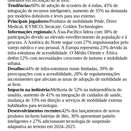
baseados em recreação ao ar livre.
Tendências:
60% de adoção de scooters de 4 rodas, 45% de
integração de recursos inteligentes, aumento de 35% na demanda
por modelos dobráveis ​​e leves para uso externo.
Principais jogadores:
Produtos de mobilidade Pride, Drive
Medical, KYMCO, Invacare, Golden Technologies
Informações regionais:
A Ásia-Pacífico lidera com 38% de
participação devido ao elevado envelhecimento da população e à
procura. A América do Norte segue com 27% impulsionados pelo
varejo médico e uso pessoal. A Europa representa 23% devido às
infra-estruturas de acessibilidade. O Médio Oriente e África
detêm 12% com necessidades crescentes de turismo e mobilidade
urbana.
Desafios:
44% de infra-estruturas rurais limitadas, 39% de
preocupações com a acessibilidade, 28% de regulamentações
inconsistentes que afectam as taxas de adopção de mobilidade ao
ar livre.
Impacto na indústria:
Melhoria de 52% na independência do
usuário, aumento de 41% na integração de cuidados de saúde,
mudança de 33% em direção a serviços de mobilidade externa
habilitados para tecnologia.
Desenvolvimentos recentes:
42% dos lançamentos de novos
produtos incluem baterias de lítio, 36% apresentam painéis
inteligentes e 27% adicionaram tecnologia de suspensão
adaptativa ao terreno em 2024–2025.