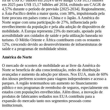
foi de US$ 9,7 bilhões em 2024 e deve atingir US$ 10,15 bilhões
em 2025 para US$ 15,17 bilhões até 2034, exibindo um CAGR de
4,57% durante o período de previsão [2025-2034]. Regionalmente,
a Ásia-Pacífico detém a maior quota, com 38%, impulsionada pela
forte procura em países como a China e o Japão. A América do
Norte segue com uma participação de 27%, influenciada pelo
envelhecimento da população e pela alta adoção de dispositivos de
mobilidade. A Europa representa 23% do mercado, apoiado pela
acessibilidade aos cuidados de saúde e pela utilização baseada no
turismo. O Médio Oriente e África contribuem com os restantes
12%, crescendo devido ao desenvolvimento de infraestruturas de
saúde e a programas de mobilidade sénior.
América do Norte
O mercado de scooters de mobilidade ao ar livre da América do
Norte se beneficia de alta conscientização, redes de distribuição
avançadas e aumento da adoção por idosos. Nos EUA, mais de 60%
dos idosos preferem scooters para viagens independentes e acesso a
parques. A região testemunhou um aumento no financiamento
público e nos programas de reembolso de seguros, especialmente em
estados com populações envelhecidas. Além disso, a inovação de
produtos de fabricantes sediados nos EUA contribuiu para a
expansão do mercado tanto nos segmentos pessoais como
institucionais.