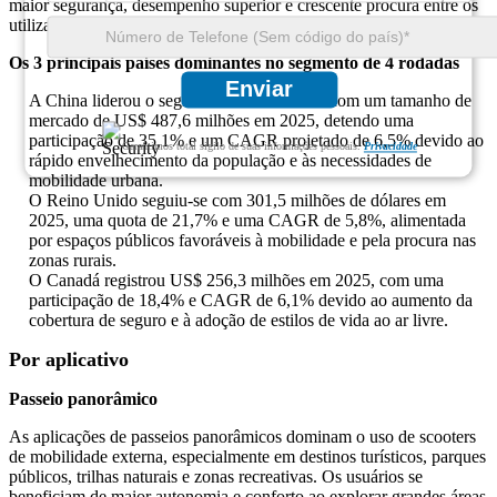
maior segurança, desempenho superior e crescente procura entre os
utilizadores mais idosos.
Os 3 principais países dominantes no segmento de 4 rodadas
Enviar
A China liderou o segmento de 4 Rodadas com um tamanho de
mercado de US$ 487,6 milhões em 2025, detendo uma
participação de 35,1% e um CAGR projetado de 6,5% devido ao
Garantimos total sigilo de suas informações pessoais.
Privacidade
rápido envelhecimento da população e às necessidades de
mobilidade urbana.
O Reino Unido seguiu-se com 301,5 milhões de dólares em
2025, uma quota de 21,7% e uma CAGR de 5,8%, alimentada
por espaços públicos favoráveis ​​à mobilidade e pela procura nas
zonas rurais.
O Canadá registrou US$ 256,3 milhões em 2025, com uma
participação de 18,4% e CAGR de 6,1% devido ao aumento da
cobertura de seguro e à adoção de estilos de vida ao ar livre.
Por aplicativo
Passeio panorâmico
As aplicações de passeios panorâmicos dominam o uso de scooters
de mobilidade externa, especialmente em destinos turísticos, parques
públicos, trilhas naturais e zonas recreativas. Os usuários se
beneficiam de maior autonomia e conforto ao explorar grandes áreas