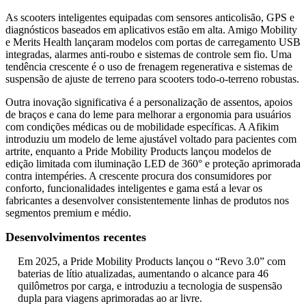
As scooters inteligentes equipadas com sensores anticolisão, GPS e
diagnósticos baseados em aplicativos estão em alta. Amigo Mobility
e Merits Health lançaram modelos com portas de carregamento USB
integradas, alarmes anti-roubo e sistemas de controle sem fio. Uma
tendência crescente é o uso de frenagem regenerativa e sistemas de
suspensão de ajuste de terreno para scooters todo-o-terreno robustas.
Outra inovação significativa é a personalização de assentos, apoios
de braços e cana do leme para melhorar a ergonomia para usuários
com condições médicas ou de mobilidade específicas. A Afikim
introduziu um modelo de leme ajustável voltado para pacientes com
artrite, enquanto a Pride Mobility Products lançou modelos de
edição limitada com iluminação LED de 360° e proteção aprimorada
contra intempéries. A crescente procura dos consumidores por
conforto, funcionalidades inteligentes e gama está a levar os
fabricantes a desenvolver consistentemente linhas de produtos nos
segmentos premium e médio.
Desenvolvimentos recentes
Em 2025, a Pride Mobility Products lançou o “Revo 3.0” com
baterias de lítio atualizadas, aumentando o alcance para 46
quilômetros por carga, e introduziu a tecnologia de suspensão
dupla para viagens aprimoradas ao ar livre.