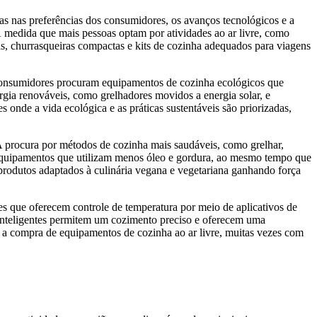
as nas preferências dos consumidores, os avanços tecnológicos e a
 À medida que mais pessoas optam por atividades ao ar livre, como
s, churrasqueiras compactas e kits de cozinha adequados para viagens
 consumidores procuram equipamentos de cozinha ecológicos que
gia renováveis, como grelhadores movidos a energia solar, e
nde a vida ecológica e as práticas sustentáveis ​​são priorizadas,
procura por métodos de cozinha mais saudáveis, como grelhar,
em equipamentos que utilizam menos óleo e gordura, ao mesmo tempo que
 produtos adaptados à culinária vegana e vegetariana ganhando força
es que oferecem controle de temperatura por meio de aplicativos de
 inteligentes permitem um cozimento preciso e oferecem uma
s a compra de equipamentos de cozinha ao ar livre, muitas vezes com