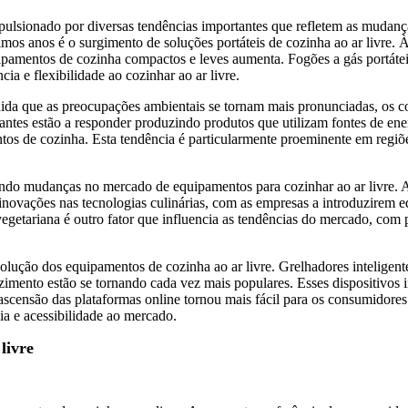
pulsionado por diversas tendências importantes que refletem as mudanç
imos anos é o surgimento de soluções portáteis de cozinha ao ar livre.
ipamentos de cozinha compactos e leves aumenta. Fogões a gás portátei
a e flexibilidade ao cozinhar ao ar livre.
medida que as preocupações ambientais se tornam mais pronunciadas, os
ntes estão a responder produzindo produtos que utilizam fontes de ener
os de cozinha. Esta tendência é particularmente proeminente em regiões o
o mudanças no mercado de equipamentos para cozinhar ao ar livre. A 
ar a inovações nas tecnologias culinárias, com as empresas a introduzir
vegetariana é outro fator que influencia as tendências do mercado, com
lução dos equipamentos de cozinha ao ar livre. Grelhadores inteligent
imento estão se tornando cada vez mais populares. Esses dispositivos
 ascensão das plataformas online tornou mais fácil para os consumidore
a e acessibilidade ao mercado.
livre