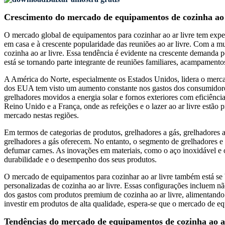
Crescimento do mercado de equipamentos de cozinha ao 
O mercado global de equipamentos para cozinhar ao ar livre tem expe
em casa e à crescente popularidade das reuniões ao ar livre. Com a m
cozinha ao ar livre. Essa tendência é evidente na crescente demanda po
está se tornando parte integrante de reuniões familiares, acampamento
A América do Norte, especialmente os Estados Unidos, lidera o mercad
dos EUA tem visto um aumento constante nos gastos dos consumidores 
grelhadores movidos a energia solar e fornos exteriores com eficiê
Reino Unido e a França, onde as refeições e o lazer ao ar livre estão 
mercado nestas regiões.
Em termos de categorias de produtos, grelhadores a gás, grelhadores 
grelhadores a gás oferecem. No entanto, o segmento de grelhadores e 
defumar carnes. As inovações em materiais, como o aço inoxidável e o
durabilidade e o desempenho dos seus produtos.
O mercado de equipamentos para cozinhar ao ar livre também está se 
personalizadas de cozinha ao ar livre. Essas configurações incluem n
dos gastos com produtos premium de cozinha ao ar livre, alimentand
investir em produtos de alta qualidade, espera-se que o mercado de eq
Tendências do mercado de equipamentos de cozinha ao ar