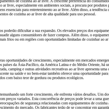
amentos de cozinha ao ar livre. A crescente preferência do consumidor p
ar livre, especialmente em ambientes sociais, a procura por produtos p
ens essenciais para entretenimento ao ar livre. Além disso, a tendência
os de cozinha ao ar livre de alta qualidade para uso pessoal.
fios poderão dificultar a sua expansão. Os elevados preços dos equipam
suadir alguns consumidores de fazer compras. Além disso, o equipament
is frios ou em regiões com oportunidades limitadas de cozinhar ao ar l
ras oportunidades de crescimento, especialmente em mercados emergent
países da Ásia-Pacífico, da América Latina e do Médio Oriente, há um
izada, camping e outras atividades recreativas ao ar livre apresenta uma
crescente na saúde e no bem-estar também oferece uma oportunidade pa
ados com baixo teor de gordura ou produtos ecológicos.
stemunhando um forte crescimento, ele enfrenta vários desafios. Um dos
om preços variados. Esta concorrência de preços pode levar a uma guer
s preocupações de segurança relacionadas com equipamentos de cozinha
cimento do mercado. Os fabricantes terão de se concentrar em garantir p