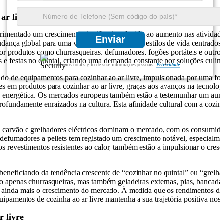
ar livre
rimentado um crescimento significativo devido ao aumento nas atividad
Enviar
udança global para uma vida mais sustentável e estilos de vida centrad
r produtos como churrasqueiras, defumadores, fogões portáteis e outros 
s e festas no quintal, criando uma demanda constante por soluções culin
Garantimos total sigilo de suas informações pessoais.
Privacidade
o de equipamentos para cozinhar ao ar livre, impulsionada por uma fort
em produtos para cozinhar ao ar livre, graças aos avanços na tecnologi
ncia energética. Os mercados europeus também estão a testemunhar um a
profundamente enraizados na cultura. Esta afinidade cultural com a cozi
a carvão e grelhadores eléctricos dominam o mercado, com os consumido
defumadores a pellets tem registado um crescimento notável, especialme
s revestimentos resistentes ao calor, também estão a impulsionar o cre
beneficiando da tendência crescente de “cozinhar no quintal” ou “grel
ão apenas churrasqueiras, mas também geladeiras externas, pias, bancada
o ainda mais o crescimento do mercado. À medida que os rendimentos d
uipamentos de cozinha ao ar livre mantenha a sua trajetória positiva no
 livre