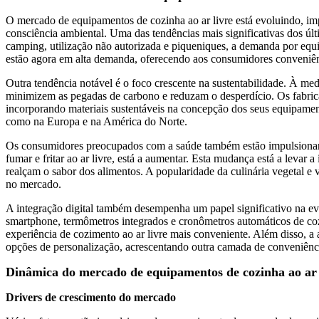
O mercado de equipamentos de cozinha ao ar livre está evoluindo, im
consciência ambiental. Uma das tendências mais significativas dos últ
camping, utilização não autorizada e piqueniques, a demanda por equ
estão agora em alta demanda, oferecendo aos consumidores conveniênci
Outra tendência notável é o foco crescente na sustentabilidade. À 
minimizem as pegadas de carbono e reduzam o desperdício. Os fabrica
incorporando materiais sustentáveis ​​na concepção dos seus equipament
como na Europa e na América do Norte.
Os consumidores preocupados com a saúde também estão impulsionand
fumar e fritar ao ar livre, está a aumentar. Esta mudança está a lev
realçam o sabor dos alimentos. A popularidade da culinária vegetal e 
no mercado.
A integração digital também desempenha um papel significativo na evo
smartphone, termômetros integrados e cronômetros automáticos de coz
experiência de cozimento ao ar livre mais conveniente. Além disso, a
opções de personalização, acrescentando outra camada de conveniênci
Dinâmica do mercado de equipamentos de cozinha ao ar 
Drivers de crescimento do mercado