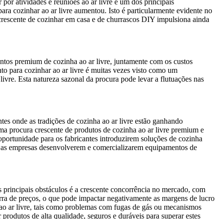
or atividades e reuniões ao ar livre é um dos principais
ara cozinhar ao ar livre aumentou. Isto é particularmente evidente no
 crescente de cozinhar em casa e de churrascos DIY impulsiona ainda
entos premium de cozinha ao ar livre, juntamente com os custos
o para cozinhar ao ar livre é muitas vezes visto como um
ivre. Esta natureza sazonal da procura pode levar a flutuações nas
es onde as tradições de cozinha ao ar livre estão ganhando
a procura crescente de produtos de cozinha ao ar livre premium e
 oportunidade para os fabricantes introduzirem soluções de cozinha
ra as empresas desenvolverem e comercializarem equipamentos de
 principais obstáculos é a crescente concorrência no mercado, com
ra de preços, o que pode impactar negativamente as margens de lucro
 ao ar livre, tais como problemas com fugas de gás ou mecanismos
rodutos de alta qualidade, seguros e duráveis ​​para superar estes