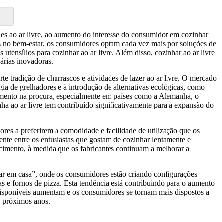
es ao ar livre, ao aumento do interesse do consumidor em cozinhar
os no bem-estar, os consumidores optam cada vez mais por soluções de
utensílios para cozinhar ao ar livre. Além disso, cozinhar ao ar livre
árias inovadoras.
e tradição de churrascos e atividades de lazer ao ar livre. O mercado
a de grelhadores e à introdução de alternativas ecológicas, como
umento na procura, especialmente em países como a Alemanha, o
nha ao ar livre tem contribuído significativamente para a expansão do
res a preferirem a comodidade e facilidade de utilização que os
nte entre os entusiastas que gostam de cozinhar lentamente e
scimento, à medida que os fabricantes continuam a melhorar a
har em casa”, onde os consumidores estão criando configurações
s e fornos de pizza. Esta tendência está contribuindo para o aumento
isponíveis aumentam e os consumidores se tornam mais dispostos a
s próximos anos.