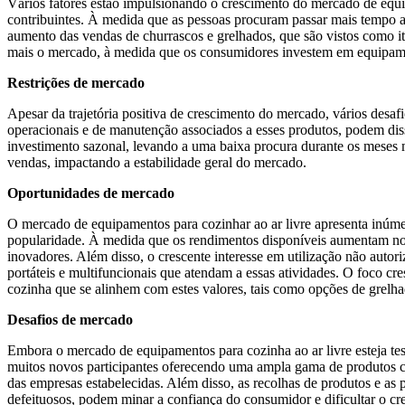
Vários fatores estão impulsionando o crescimento do mercado de equip
contribuintes. À medida que as pessoas procuram passar mais tempo ao 
aumento das vendas de churrascos e grelhados, que são vistos como it
mais o mercado, à medida que os consumidores investem em equipament
Restrições de mercado
Apesar da trajetória positiva de crescimento do mercado, vários desa
operacionais e de manutenção associados a esses produtos, podem dis
investimento sazonal, levando a uma baixa procura durante os meses ma
vendas, impactando a estabilidade geral do mercado.
Oportunidades de mercado
O mercado de equipamentos para cozinhar ao ar livre apresenta inúme
popularidade. À medida que os rendimentos disponíveis aumentam nos 
inovadores. Além disso, o crescente interesse em utilização não autor
portáteis e multifuncionais que atendam a essas atividades. O foco 
cozinha que se alinhem com estes valores, tais como opções de grelh
Desafios de mercado
Embora o mercado de equipamentos para cozinha ao ar livre esteja te
muitos novos participantes oferecendo uma ampla gama de produtos c
das empresas estabelecidas. Além disso, as recolhas de produtos e a
defeituosos, podem minar a confiança do consumidor e dificultar o cres