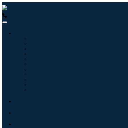
USA : +1 (855) 467-7775 (Ligação gratuita)
UK : +44 8085 0223
Indústrias
Tecnologia da Informação
Assistência médica
Máquinas e Equipamentos
Automotivo e Transporte
Alimentos e Bebidas
Energia e potência
Aeroespacial e Defesa
Agricultura
Produtos Químicos e Materiais
Arquitetura
Bens de consumo
Blogs
Sobre
Contato