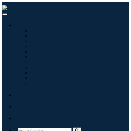
Indústrias
Tecnologia da Informação
Assistência médica
Máquinas e Equipamentos
Automotivo e Transporte
Alimentos e Bebidas
Energia e potência
Aeroespacial e Defesa
Agricultura
Produtos Químicos e Materiais
Arquitetura
Bens de consumo
Blogs
Sobre
Contato