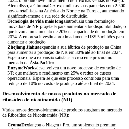
2024, o produto teve um aumento de 15% nas vendas no varejo.
Além disso, a ChromaDex expandiu as suas parcerias com 2.500
novos retalhistas na América do Norte e na Europa, aumentando
significativamente a sua rede de distribuição.
Tecnologia de vida mais longa
introduziu uma formulação
inovadora de NR projetada para aumentar a biodisponibilidade, o
que levou a um aumento de 20% na capacidade de produção em
2024. A empresa investiu aproximadamente US$ 5 milhões para
aumentar a produção.
Zhejiang Jiahua
expandiu a sua fábrica de produção na China
para aumentar a produção de NR em 30% até ao final de 2024.
Espera-se que a expansão satisfaça a crescente procura no
mercado da Ásia-Pacífico.
EnzymeWorks
desenvolveu um novo processo de extração de
NR que melhora o rendimento em 25% e reduz os custos
operacionais. Espera-se que este processo contribua para uma
redução de 10% no custo de produção até ao final de 2024.
Desenvolvimento de novos produtos no mercado de
ribosídeo de nicotinamida (NR)
Vários novos desenvolvimentos de produtos surgiram no mercado
de Ribosídeo de Nicotinamida (NR):
CromaDex
lançou o Niagen+ Pro, um suplemento premium