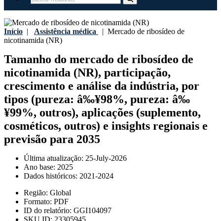
Início
|
Assistência médica
|
Mercado de ribosídeo de
nicotinamida (NR)
Tamanho do mercado de ribosídeo de
nicotinamida (NR), participação,
crescimento e análise da indústria, por
tipos (pureza: â‰¥98%, pureza: â‰
¥99%, outros), aplicações (suplemento,
cosméticos, outros) e insights regionais e
previsão para 2035
Última atualização:
25-July-2026
Ano base:
2025
Dados históricos:
2021-2024
Região:
Global
Formato:
PDF
ID do relatório:
GGI104097
SKU ID:
23305945