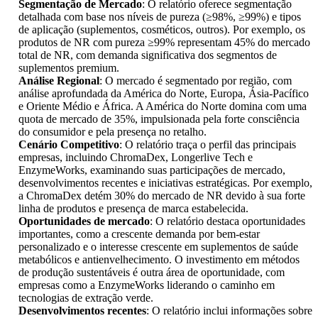
Segmentação de Mercado
: O relatório oferece segmentação
detalhada com base nos níveis de pureza (≥98%, ≥99%) e tipos
de aplicação (suplementos, cosméticos, outros). Por exemplo, os
produtos de NR com pureza ≥99% representam 45% do mercado
total de NR, com demanda significativa dos segmentos de
suplementos premium.
Análise Regional
: O mercado é segmentado por região, com
análise aprofundada da América do Norte, Europa, Ásia-Pacífico
e Oriente Médio e África. A América do Norte domina com uma
quota de mercado de 35%, impulsionada pela forte consciência
do consumidor e pela presença no retalho.
Cenário Competitivo
: O relatório traça o perfil das principais
empresas, incluindo ChromaDex, Longerlive Tech e
EnzymeWorks, examinando suas participações de mercado,
desenvolvimentos recentes e iniciativas estratégicas. Por exemplo,
a ChromaDex detém 30% do mercado de NR devido à sua forte
linha de produtos e presença de marca estabelecida.
Oportunidades de mercado
: O relatório destaca oportunidades
importantes, como a crescente demanda por bem-estar
personalizado e o interesse crescente em suplementos de saúde
metabólicos e antienvelhecimento. O investimento em métodos
de produção sustentáveis ​​é outra área de oportunidade, com
empresas como a EnzymeWorks liderando o caminho em
tecnologias de extração verde.
Desenvolvimentos recentes
: O relatório inclui informações sobre