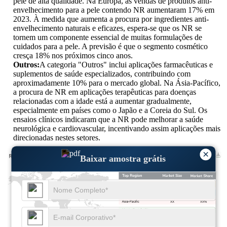
pele de alta qualidade. Na Europa, as vendas de produtos anti-
envelhecimento para a pele contendo NR aumentaram 17% em
2023. À medida que aumenta a procura por ingredientes anti-
envelhecimento naturais e eficazes, espera-se que os NR se
tornem um componente essencial de muitas formulações de
cuidados para a pele. A previsão é que o segmento cosmético
cresça 18% nos próximos cinco anos.
Outros:
A categoria "Outros" inclui aplicações farmacêuticas e
suplementos de saúde especializados, contribuindo com
aproximadamente 10% para o mercado global. Na Ásia-Pacífico,
a procura de NR em aplicações terapêuticas para doenças
relacionadas com a idade está a aumentar gradualmente,
especialmente em países como o Japão e a Coreia do Sul. Os
ensaios clínicos indicaram que a NR pode melhorar a saúde
neurológica e cardiovascular, incentivando assim aplicações mais
direcionadas nestes setores.
×
Baixar amostra grátis
XX
XX%
XX
XX%
XX
XX%
XX
XX%