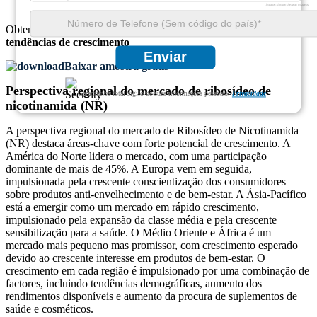
Obtenha insights abrangentes sobre o
tamanho do mercado
e as
tendências de crescimento
Enviar
Baixar amostra grátis
Perspectiva regional do mercado de ribosídeo de
Garantimos total sigilo de suas informações pessoais.
Privacidade
nicotinamida (NR)
A perspectiva regional do mercado de Ribosídeo de Nicotinamida
(NR) destaca áreas-chave com forte potencial de crescimento. A
América do Norte lidera o mercado, com uma participação
dominante de mais de 45%. A Europa vem em seguida,
impulsionada pela crescente conscientização dos consumidores
sobre produtos anti-envelhecimento e de bem-estar. A Ásia-Pacífico
está a emergir como um mercado em rápido crescimento,
impulsionado pela expansão da classe média e pela crescente
sensibilização para a saúde. O Médio Oriente e África é um
mercado mais pequeno mas promissor, com crescimento esperado
devido ao crescente interesse em produtos de bem-estar. O
crescimento em cada região é impulsionado por uma combinação de
factores, incluindo tendências demográficas, aumento dos
rendimentos disponíveis e aumento da procura de suplementos de
saúde e cosméticos.