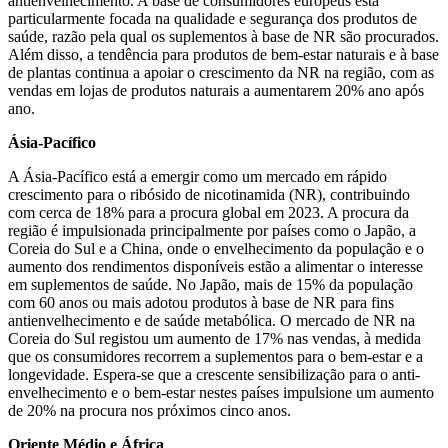
antienvelhecimento. A base de consumidores europeus está
particularmente focada na qualidade e segurança dos produtos de
saúde, razão pela qual os suplementos à base de NR são procurados.
Além disso, a tendência para produtos de bem-estar naturais e à base
de plantas continua a apoiar o crescimento da NR na região, com as
vendas em lojas de produtos naturais a aumentarem 20% ano após
ano.
Ásia-Pacífico
A Ásia-Pacífico está a emergir como um mercado em rápido
crescimento para o ribósido de nicotinamida (NR), contribuindo
com cerca de 18% para a procura global em 2023. A procura da
região é impulsionada principalmente por países como o Japão, a
Coreia do Sul e a China, onde o envelhecimento da população e o
aumento dos rendimentos disponíveis estão a alimentar o interesse
em suplementos de saúde. No Japão, mais de 15% da população
com 60 anos ou mais adotou produtos à base de NR para fins
antienvelhecimento e de saúde metabólica. O mercado de NR na
Coreia do Sul registou um aumento de 17% nas vendas, à medida
que os consumidores recorrem a suplementos para o bem-estar e a
longevidade. Espera-se que a crescente sensibilização para o anti-
envelhecimento e o bem-estar nestes países impulsione um aumento
de 20% na procura nos próximos cinco anos.
Oriente Médio e África