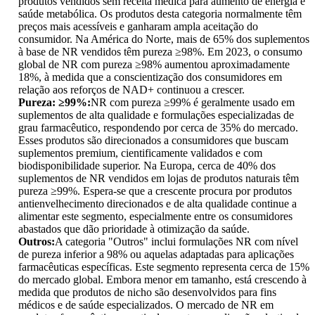
produtos vendidos sem receita médica para aumento de energia e
saúde metabólica. Os produtos desta categoria normalmente têm
preços mais acessíveis e ganharam ampla aceitação do
consumidor. Na América do Norte, mais de 65% dos suplementos
à base de NR vendidos têm pureza ≥98%. Em 2023, o consumo
global de NR com pureza ≥98% aumentou aproximadamente
18%, à medida que a conscientização dos consumidores em
relação aos reforços de NAD+ continuou a crescer.
Pureza: ≥99%:
NR com pureza ≥99% é geralmente usado em
suplementos de alta qualidade e formulações especializadas de
grau farmacêutico, respondendo por cerca de 35% do mercado.
Esses produtos são direcionados a consumidores que buscam
suplementos premium, cientificamente validados e com
biodisponibilidade superior. Na Europa, cerca de 40% dos
suplementos de NR vendidos em lojas de produtos naturais têm
pureza ≥99%. Espera-se que a crescente procura por produtos
antienvelhecimento direcionados e de alta qualidade continue a
alimentar este segmento, especialmente entre os consumidores
abastados que dão prioridade à otimização da saúde.
Outros:
A categoria "Outros" inclui formulações NR com nível
de pureza inferior a 98% ou aquelas adaptadas para aplicações
farmacêuticas específicas. Este segmento representa cerca de 15%
do mercado global. Embora menor em tamanho, está crescendo à
medida que produtos de nicho são desenvolvidos para fins
médicos e de saúde especializados. O mercado de NR em