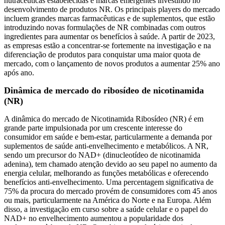
nutracêuticas estabelecidas e marcas emergentes investindo no
desenvolvimento de produtos NR. Os principais players do mercado
incluem grandes marcas farmacêuticas e de suplementos, que estão
introduzindo novas formulações de NR combinadas com outros
ingredientes para aumentar os benefícios à saúde. A partir de 2023,
as empresas estão a concentrar-se fortemente na investigação e na
diferenciação de produtos para conquistar uma maior quota de
mercado, com o lançamento de novos produtos a aumentar 25% ano
após ano.
Dinâmica de mercado do ribosídeo de nicotinamida
(NR)
A dinâmica do mercado de Nicotinamida Ribosídeo (NR) é em
grande parte impulsionada por um crescente interesse do
consumidor em saúde e bem-estar, particularmente a demanda por
suplementos de saúde anti-envelhecimento e metabólicos. A NR,
sendo um precursor do NAD+ (dinucleotídeo de nicotinamida
adenina), tem chamado atenção devido ao seu papel no aumento da
energia celular, melhorando as funções metabólicas e oferecendo
benefícios anti-envelhecimento. Uma percentagem significativa de
75% da procura do mercado provém de consumidores com 45 anos
ou mais, particularmente na América do Norte e na Europa. Além
disso, a investigação em curso sobre a saúde celular e o papel do
NAD+ no envelhecimento aumentou a popularidade dos