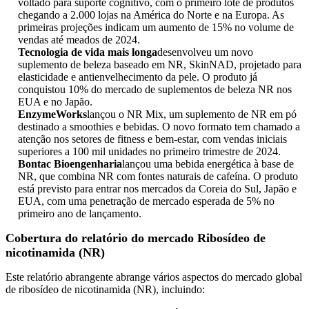
voltado para suporte cognitivo, com o primeiro lote de produtos
chegando a 2.000 lojas na América do Norte e na Europa. As
primeiras projeções indicam um aumento de 15% no volume de
vendas até meados de 2024.
Tecnologia de vida mais longa
desenvolveu um novo
suplemento de beleza baseado em NR, SkinNAD, projetado para
elasticidade e antienvelhecimento da pele. O produto já
conquistou 10% do mercado de suplementos de beleza NR nos
EUA e no Japão.
EnzymeWorks
lançou o NR Mix, um suplemento de NR em pó
destinado a smoothies e bebidas. O novo formato tem chamado a
atenção nos setores de fitness e bem-estar, com vendas iniciais
superiores a 100 mil unidades no primeiro trimestre de 2024.
Bontac Bioengenharia
lançou uma bebida energética à base de
NR, que combina NR com fontes naturais de cafeína. O produto
está previsto para entrar nos mercados da Coreia do Sul, Japão e
EUA, com uma penetração de mercado esperada de 5% no
primeiro ano de lançamento.
Cobertura do relatório do mercado Ribosídeo de
nicotinamida (NR)
Este relatório abrangente abrange vários aspectos do mercado global
de ribosídeo de nicotinamida (NR), incluindo: