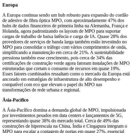
Europa
A Europa continua sendo um hub robusto para expansão do cordão
de adesivo de fibra óptica MPO, com aproximadamente 47% dos
hubs de dados financeiros de primeira linha na Alemanha, França e
Holanda, agora padronizando os layouts de MPO para suportar
cargas de trabalho de baixa latência e carga de IA. Quase 28% dos
provedores de serviços de banda larga também estão investindo no
MPO para consolidar o tráfego com vários comprimentos de onda,
simplificando a manutenção em cerca de 21%. A sustentabilidade
pressiona também esse crescimento, pois cerca de 34% das
certificações de construção verde agora fatoram instalações de MPO
estruturadas que cortam o consumo de recursos em quase 19%.
Esses fatores combinados ressaltam como o mercado da Europa está
ancorado em estratégias de infraestrutura de alto desempenho e
compatível com eco que elevam o papel do MPO nas
transformações de rede urbana e regional.
Ásia-Pacífico
A Ásia-Pacífico domina a demanda global de MPO, impulsionada
por investimentos pesados ​​em data centers e lançamentos de 5G,
representando quase 38% do mercado total. Cerca de 49% das
construções de hiperescala na China, Índia e Cingapura integram o
MPO para escalar a contagem de portas em quase 27%, essencial