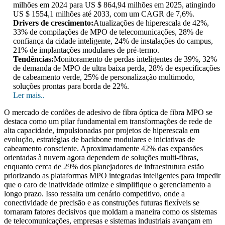
milhões em 2024 para US $ 864,94 milhões em 2025, atingindo
US $ 1554,1 milhões até 2033, com um CAGR de 7,6%.
Drivers de crescimento:
Atualizações de hiperescala de 42%,
33% de compilações de MPO de telecomunicações, 28% de
confiança da cidade inteligente, 24% de instalações do campus,
21% de implantações modulares de pré-termo.
Tendências:
Monitoramento de perdas inteligentes de 39%, 32%
de demanda de MPO de ultra baixa perda, 28% de especificações
de cabeamento verde, 25% de personalização multimodo,
soluções prontas para borda de 22%.
Ler mais..
O mercado de cordões de adesivo de fibra óptica de fibra MPO se
destaca como um pilar fundamental em transformações de rede de
alta capacidade, impulsionadas por projetos de hiperescala em
evolução, estratégias de backbone modulares e iniciativas de
cabeamento consciente. Aproximadamente 42% das expansões
orientadas à nuvem agora dependem de soluções multi-fibras,
enquanto cerca de 29% dos planejadores de infraestrutura estão
priorizando as plataformas MPO integradas inteligentes para impedir
que o caro de inatividade otimize e simplifique o gerenciamento a
longo prazo. Isso ressalta um cenário competitivo, onde a
conectividade de precisão e as construções futuras flexíveis se
tornaram fatores decisivos que moldam a maneira como os sistemas
de telecomunicações, empresas e sistemas industriais avançam em