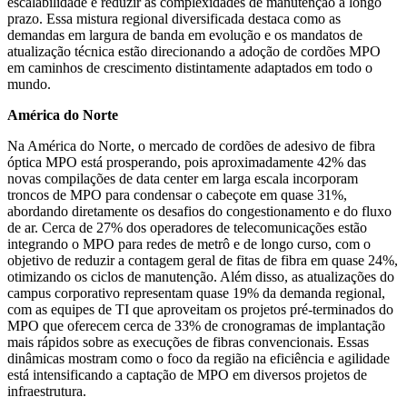
escalabilidade e reduzir as complexidades de manutenção a longo
prazo. Essa mistura regional diversificada destaca como as
demandas em largura de banda em evolução e os mandatos de
atualização técnica estão direcionando a adoção de cordões MPO
em caminhos de crescimento distintamente adaptados em todo o
mundo.
América do Norte
Na América do Norte, o mercado de cordões de adesivo de fibra
óptica MPO está prosperando, pois aproximadamente 42% das
novas compilações de data center em larga escala incorporam
troncos de MPO para condensar o cabeçote em quase 31%,
abordando diretamente os desafios do congestionamento e do fluxo
de ar. Cerca de 27% dos operadores de telecomunicações estão
integrando o MPO para redes de metrô e de longo curso, com o
objetivo de reduzir a contagem geral de fitas de fibra em quase 24%,
otimizando os ciclos de manutenção. Além disso, as atualizações do
campus corporativo representam quase 19% da demanda regional,
com as equipes de TI que aproveitam os projetos pré-terminados do
MPO que oferecem cerca de 33% de cronogramas de implantação
mais rápidos sobre as execuções de fibras convencionais. Essas
dinâmicas mostram como o foco da região na eficiência e agilidade
está intensificando a captação de MPO em diversos projetos de
infraestrutura.