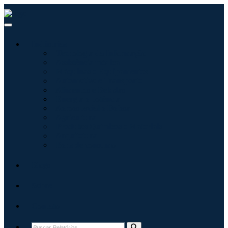
Indústrias
Tecnologia da Informação
Assistência médica
Máquinas e Equipamentos
Automotivo e Transporte
Alimentos e Bebidas
Energia e potência
Aeroespacial e Defesa
Agricultura
Produtos Químicos e Materiais
Arquitetura
Bens de consumo
Blogs
Sobre
Contato