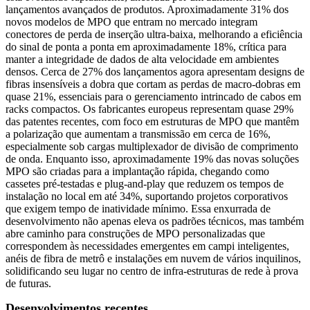
lançamentos avançados de produtos. Aproximadamente 31% dos
novos modelos de MPO que entram no mercado integram
conectores de perda de inserção ultra-baixa, melhorando a eficiência
do sinal de ponta a ponta em aproximadamente 18%, crítica para
manter a integridade de dados de alta velocidade em ambientes
densos. Cerca de 27% dos lançamentos agora apresentam designs de
fibras insensíveis a dobra que cortam as perdas de macro-dobras em
quase 21%, essenciais para o gerenciamento intrincado de cabos em
racks compactos. Os fabricantes europeus representam quase 29%
das patentes recentes, com foco em estruturas de MPO que mantêm
a polarização que aumentam a transmissão em cerca de 16%,
especialmente sob cargas multiplexador de divisão de comprimento
de onda. Enquanto isso, aproximadamente 19% das novas soluções
MPO são criadas para a implantação rápida, chegando como
cassetes pré-testadas e plug-and-play que reduzem os tempos de
instalação no local em até 34%, suportando projetos corporativos
que exigem tempo de inatividade mínimo. Essa enxurrada de
desenvolvimento não apenas eleva os padrões técnicos, mas também
abre caminho para construções de MPO personalizadas que
correspondem às necessidades emergentes em campi inteligentes,
anéis de fibra de metrô e instalações em nuvem de vários inquilinos,
solidificando seu lugar no centro de infra-estruturas de rede à prova
de futuras.
Desenvolvimentos recentes