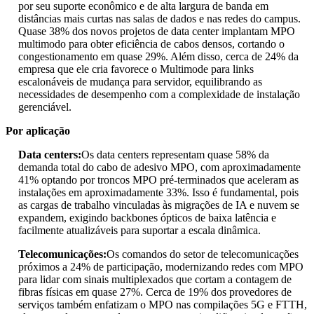
por seu suporte econômico e de alta largura de banda em
distâncias mais curtas nas salas de dados e nas redes do campus.
Quase 38% dos novos projetos de data center implantam MPO
multimodo para obter eficiência de cabos densos, cortando o
congestionamento em quase 29%. Além disso, cerca de 24% da
empresa que ele cria favorece o Multimode para links
escalonáveis ​​de mudança para servidor, equilibrando as
necessidades de desempenho com a complexidade de instalação
gerenciável.
Por aplicação
Data centers:
Os data centers representam quase 58% da
demanda total do cabo de adesivo MPO, com aproximadamente
41% optando por troncos MPO pré-terminados que aceleram as
instalações em aproximadamente 33%. Isso é fundamental, pois
as cargas de trabalho vinculadas às migrações de IA e nuvem se
expandem, exigindo backbones ópticos de baixa latência e
facilmente atualizáveis ​​para suportar a escala dinâmica.
Telecomunicações:
Os comandos do setor de telecomunicações
próximos a 24% de participação, modernizando redes com MPO
para lidar com sinais multiplexados que cortam a contagem de
fibras físicas em quase 27%. Cerca de 19% dos provedores de
serviços também enfatizam o MPO nas compilações 5G e FTTH,