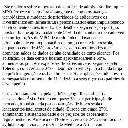
Este relatório sobre o mercado de cordões de adesivo de fibra óptica
MPO fornece uma quebra abrangente de como os avanços
tecnológicos, a mudança de prioridades de aplicativos e os
investimentos em infraestrutura personalizados estão impulsionando
coletivamente o crescimento. Ele detalha a segmentação por tipo,
mostrando que aproximadamente 54% da demanda do mercado vem
de configurações de MPO de modo único, alavancadas
principalmente em implantações de longo curso e hiperescala,
enquanto cerca de 46% provêm de sistemas multimodos que
dominam salões de dados de alta densidade de curto alcance. Por
aplicação, os data centers lideram aproximadamente 58%,
alimentados por IA e expansões de várias nuvens, seguidas pela
Telecom, com cerca de 24% integrando o MPO para a banda larga
de próxima geração e os backbones de 5G e aplicações militares ou
aeroespaciais representando 11% devido a seus rigorosos padrões de
desempenho.
O relatório também mapeia padrões geográficos robustos,
destacando a Ásia-Pacífico em quase 38% de participação de
mercado, impulsionada por construções de hiperescala e
lançamentos inteligentes de cidade; Europa em quase 27%,
enfatizando a sustentabilidade e os projetos de cabeamento
regulamentados; América do Norte em cerca de 24%, com foco na
agilidade operacional; e o Oriente Médio e a África com