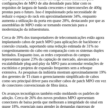
configurações de MPO de alta densidade para lidar com os
requisitos de largura de banda crescentes e interconexões de 400g
prontas para o futuro. Isso é impulsionado pela necessidade de
reduzir o espaço do rack em aproximadamente 34%, enquanto
aumenta a utilização da porta em quase 28%, destacando por que as
assembléias de MPO estão se tornando essenciais para a
modernização da infraestrutura.
Cerca de 39% dos transportadores de telecomunicações estão agora
implantando cabos de patch MPO para aplicações de backbone e
conexão cruzada, suportando uma redução estimada de 31% no
congestionamento do cabo em comparação com os sistemas duplex
herdados. Enquanto isso, as redes corporativas do campus
representam quase 23% da captação de mercado, alavancando a
escalabilidade plug-and-play da MPO para acomodar rendações de
escritórios e projetos de expansão frequentes sem a reboque
extensiva. As pesquisas da indústria mostram aproximadamente 19%
dos gerentes de TI citam o gerenciamento simplificado de cabos
como seu principal driver para escolher cabos de patch MPO em vez
de conectores convencionais de fibra única.
Os avanços tecnológicos também estão moldando os padrões de
adoção. Cerca de 26% dos novos produtos MPO apresentam
conectores de baixa perda que melhoram a integridade do sinal em
quase 18%, essenciais para atender às demandas rigorosas de