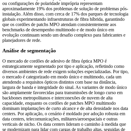
ou configurações de polaridade imprópria representam
aproximadamente 19% dos problemas de solução de problemas pós-
instalação. Além disso, com cerca de 17% dos parques de tecnologia
globais experimentando infraestruturas de fibra híbrida, garantindo
que os cordões de patchs MPO atendam consistentemente aos
benchmarks de desempenho multimodo e de modo único em
evolução continuam sendo um desafio complexo para fabricantes e
planejadores de rede.
Análise de segmentação
O mercado de cordões de adesivo de fibra óptica MPO é
estrategicamente segmentado por tipo e aplicação, refletindo como
diversos ambientes de rede exigem soluções especializadas. Por tipo,
o mercado é categorizado em modo único e multimodo, cada um
atendendo a requisitos ópticos distintos com base na distância,
largura de banda e integridade do sinal. As variantes de modo único
são amplamente favorecidas para transmissões de longo curso em
backbones metropolitanos e interconexões de nuvem de alta
capacidade, enquanto os cordões de patches MPO multimodo
dominam implantações de curto alcance e de alta densidade nos data
centers. Por aplicação, o cenário é moldado por adoção robusta em
data centers, telecomunicações, militares/aeroespaciais e outras
verticais de nicho. Os data centers lideram o caminho à medida que
se modernizam para lidar com cargas de trabalho altas, seguidas de