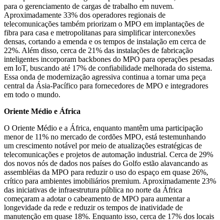
para o gerenciamento de cargas de trabalho em nuvem.
Aproximadamente 33% dos operadores regionais de
telecomunicações também priorizam o MPO em implantações de
fibra para casa e metropolitanas para simplificar interconexões
densas, cortando a emenda e os tempos de instalação em cerca de
22%. Além disso, cerca de 21% das instalações de fabricação
inteligentes incorporam backbones do MPO para operações pesadas
em IoT, buscando até 17% de confiabilidade melhorada do sistema.
Essa onda de modernização agressiva continua a tornar uma peça
central da Ásia-Pacífico para fornecedores de MPO e integradores
em todo o mundo.
Oriente Médio e África
O Oriente Médio e a África, enquanto mantêm uma participação
menor de 11% no mercado de cordões MPO, está testemunhando
um crescimento notável por meio de atualizações estratégicas de
telecomunicações e projetos de automação industrial. Cerca de 29%
dos novos nós de dados nos países do Golfo estão alavancando as
assembléias da MPO para reduzir o uso do espaço em quase 26%,
crítico para ambientes imobiliários premium. Aproximadamente 23%
das iniciativas de infraestrutura pública no norte da África
começaram a adotar o cabeamento de MPO para aumentar a
longevidade da rede e reduzir os tempos de inatividade de
manutenção em quase 18%. Enquanto isso, cerca de 17% dos locais