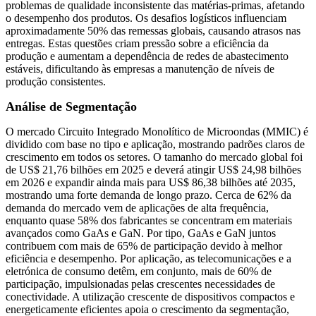
problemas de qualidade inconsistente das matérias-primas, afetando
o desempenho dos produtos. Os desafios logísticos influenciam
aproximadamente 50% das remessas globais, causando atrasos nas
entregas. Estas questões criam pressão sobre a eficiência da
produção e aumentam a dependência de redes de abastecimento
estáveis, dificultando às empresas a manutenção de níveis de
produção consistentes.
Análise de Segmentação
O mercado Circuito Integrado Monolítico de Microondas (MMIC) é
dividido com base no tipo e aplicação, mostrando padrões claros de
crescimento em todos os setores. O tamanho do mercado global foi
de US$ 21,76 bilhões em 2025 e deverá atingir US$ 24,98 bilhões
em 2026 e expandir ainda mais para US$ 86,38 bilhões até 2035,
mostrando uma forte demanda de longo prazo. Cerca de 62% da
demanda do mercado vem de aplicações de alta frequência,
enquanto quase 58% dos fabricantes se concentram em materiais
avançados como GaAs e GaN. Por tipo, GaAs e GaN juntos
contribuem com mais de 65% de participação devido à melhor
eficiência e desempenho. Por aplicação, as telecomunicações e a
eletrónica de consumo detêm, em conjunto, mais de 60% de
participação, impulsionadas pelas crescentes necessidades de
conectividade. A utilização crescente de dispositivos compactos e
energeticamente eficientes apoia o crescimento da segmentação,