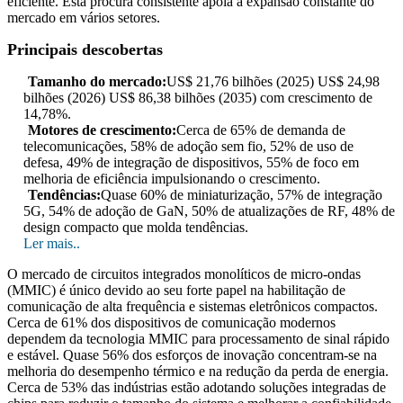
eficiente. Esta procura consistente apoia a expansão constante do
mercado em vários setores.
Principais descobertas
Tamanho do mercado:
US$ 21,76 bilhões (2025) US$ 24,98
bilhões (2026) US$ 86,38 bilhões (2035) com crescimento de
14,78%.
Motores de crescimento:
Cerca de 65% de demanda de
telecomunicações, 58% de adoção sem fio, 52% de uso de
defesa, 49% de integração de dispositivos, 55% de foco em
melhoria de eficiência impulsionando o crescimento.
Tendências:
Quase 60% de miniaturização, 57% de integração
5G, 54% de adoção de GaN, 50% de atualizações de RF, 48% de
design compacto que molda tendências.
Ler mais..
O mercado de circuitos integrados monolíticos de micro-ondas
(MMIC) é único devido ao seu forte papel na habilitação de
comunicação de alta frequência e sistemas eletrônicos compactos.
Cerca de 61% dos dispositivos de comunicação modernos
dependem da tecnologia MMIC para processamento de sinal rápido
e estável. Quase 56% dos esforços de inovação concentram-se na
melhoria do desempenho térmico e na redução da perda de energia.
Cerca de 53% das indústrias estão adotando soluções integradas de