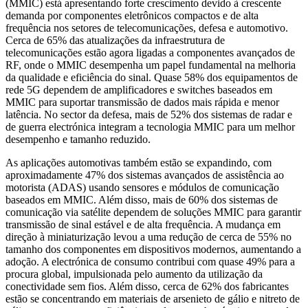
(MMIC) está apresentando forte crescimento devido à crescente
demanda por componentes eletrônicos compactos e de alta
frequência nos setores de telecomunicações, defesa e automotivo.
Cerca de 65% das atualizações da infraestrutura de
telecomunicações estão agora ligadas a componentes avançados de
RF, onde o MMIC desempenha um papel fundamental na melhoria
da qualidade e eficiência do sinal. Quase 58% dos equipamentos de
rede 5G dependem de amplificadores e switches baseados em
MMIC para suportar transmissão de dados mais rápida e menor
latência. No sector da defesa, mais de 52% dos sistemas de radar e
de guerra electrónica integram a tecnologia MMIC para um melhor
desempenho e tamanho reduzido.
As aplicações automotivas também estão se expandindo, com
aproximadamente 47% dos sistemas avançados de assistência ao
motorista (ADAS) usando sensores e módulos de comunicação
baseados em MMIC. Além disso, mais de 60% dos sistemas de
comunicação via satélite dependem de soluções MMIC para garantir
transmissão de sinal estável e de alta frequência. A mudança em
direção à miniaturização levou a uma redução de cerca de 55% no
tamanho dos componentes em dispositivos modernos, aumentando a
adoção. A electrónica de consumo contribui com quase 49% para a
procura global, impulsionada pelo aumento da utilização da
conectividade sem fios. Além disso, cerca de 62% dos fabricantes
estão se concentrando em materiais de arsenieto de gálio e nitreto de