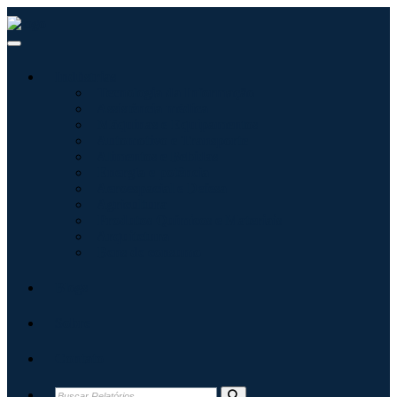
Indústrias
Tecnologia da Informação
Assistência médica
Máquinas e Equipamentos
Automotivo e Transporte
Alimentos e Bebidas
Energia e potência
Aeroespacial e Defesa
Agricultura
Produtos Químicos e Materiais
Arquitetura
Bens de consumo
Blogs
Sobre
Contato