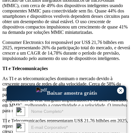
mercado de circuitos integrados monolíticos de micro-ondas
(MMIC), com cerca de 49% dos dispositivos inteligentes usando
componentes MMIC para conectividade sem fio. Quase 44% dos
smartphones e dispositivos vestíveis dependem desses circuitos para
obter um desempenho de sinal estável. O uso crescente de
dispositivos compactos impulsionou um crescimento de quase 41%
na demanda por soluções MMIC miniaturizadas.
Consumer Electronics foi responsável por US$ 21,76 bilhões em
2025, representando 26% da participação total do mercado, e deverá
crescer a um CAGR de 14,78% durante o período de previsão,
impulsionado pelo aumento do uso de dispositivos inteligentes.
TI e Telecomunicações
As TI e as telecomunicações dominam o mercado devido à
crescente procura de redes de alta velocidade. Cerca de 58% da
infraestrutura de telecomunicações depende da tecnologia MMIC
×
Baixar amostra grátis
para uma transmissão eficiente de dados. Quase 55% dos
equipamentos de rede integram amplificadores e switches baseados
em MMIC, melhorando a conectividade e a velocidade. O impulso
para redes 5G apoia uma forte adoção.
TI e Telecomunicações representaram US$ 21,76 bilhões em 2025,
representando 34% da participação total do mercado, e deverá
crescer a um CAGR de 14,78% durante o período de previsão,