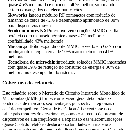
quase 45% melhorada e eficiência 40% melhor, suportando
sistemas avançados de telecomunicações.
Skyworks:
lançou módulos RF compactos com redução de
tamanho de cerca de 42% e desempenho aprimorado de 38%
para dispositivos móveis.
Semicondutores NXP:
desenvolveu soluções MMIC de alta
potência com manuseio térmico quase 47% melhor e
confiabilidade 43% melhorada.
Macom:
portfólio expandido de MMIC baseado em GaN com
produção de energia cerca de 50% maior e eficiência 41%
melhorada.
Tecnologia de microchip:
introduziu soluções MMIC integradas
com quase 39% de redução no consumo de energia e 36% de
melhoria no desempenho do sistema.
Cobertura do relatório
Este relatório sobre o Mercado de Circuito Integrado Monolítico de
Microondas (MMIC) fornece uma visão geral detalhada das
tendências de mercado, segmentação, perspectivas regionais e
cenário competitivo. Cerca de 62% da análise centra-se nos
principais motores de crescimento, como o aumento da procura de
dispositivos de alta frequência e a expansão das telecomunicações.
Quase 55% do relatório destaca oportunidades em materiais
avançados e desenvolvimento de dispositivos compactos. O estudo