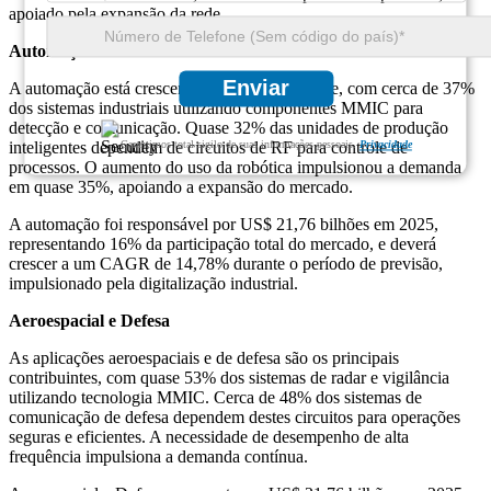
apoiado pela expansão da rede.
Automação
Enviar
A automação está crescendo de forma constante, com cerca de 37%
dos sistemas industriais utilizando componentes MMIC para
detecção e comunicação. Quase 32% das unidades de produção
Garantimos total sigilo de suas informações pessoais.
Privacidade
inteligentes dependem de circuitos de RF para controle de
processos. O aumento do uso da robótica impulsionou a demanda
em quase 35%, apoiando a expansão do mercado.
A automação foi responsável por US$ 21,76 bilhões em 2025,
representando 16% da participação total do mercado, e deverá
crescer a um CAGR de 14,78% durante o período de previsão,
impulsionado pela digitalização industrial.
Aeroespacial e Defesa
As aplicações aeroespaciais e de defesa são os principais
contribuintes, com quase 53% dos sistemas de radar e vigilância
utilizando tecnologia MMIC. Cerca de 48% dos sistemas de
comunicação de defesa dependem destes circuitos para operações
seguras e eficientes. A necessidade de desempenho de alta
frequência impulsiona a demanda contínua.