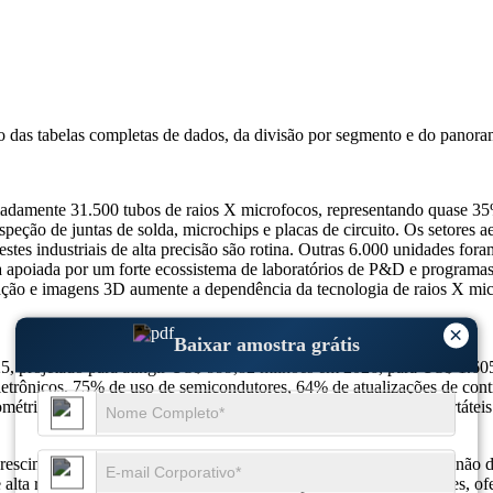
so das
tabelas completas de dados, da divisão por segmento e do panora
madamente 31.500 tubos de raios X microfocos, representando quase 35
nspeção de juntas de solda, microchips e placas de circuito. Os setores
tes industriais de alta precisão são rotina. Outras 6.000 unidades fora
a apoiada por um forte ecossistema de laboratórios de P&D e programa
zação e imagens 3D aumente a dependência da tecnologia de raios X mic
×
Baixar amostra grátis
5, projetado para atingir US$ 999,82 milhões em 2026, para US$ 1.
etrônicos, 75% de uso de semicondutores, 64% de atualizações de cont
étricas, 58% de sistemas de energia dupla, 54% de unidades portáteis
scimento substancial devido à sua crescente aplicação em testes não d
 alta resolução onde os sistemas de raios X padrão são insuficientes, 