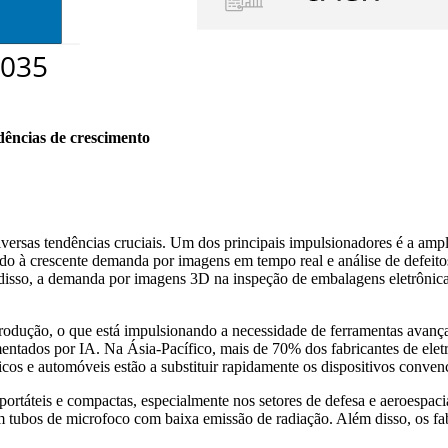
dências de crescimento
ersas tendências cruciais. Um dos principais impulsionadores é a ampl
ido à crescente demanda por imagens em tempo real e análise de defei
disso, a demanda por imagens 3D na inspeção de embalagens eletrônic
rodução, o que está impulsionando a necessidade de ferramentas avanç
entados por IA. Na Ásia-Pacífico, mais de 70% dos fabricantes de ele
os e automóveis estão a substituir rapidamente os dispositivos convenci
rtáteis e compactas, especialmente nos setores de defesa e aeroespaci
 tubos de microfoco com baixa emissão de radiação. Além disso, os fab