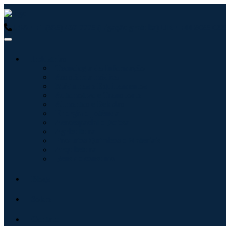
USA : +1 (855) 467-7775 (Ligação gratuita)
UK : +44 8085 0223
Indústrias
Tecnologia da Informação
Assistência médica
Máquinas e Equipamentos
Automotivo e Transporte
Alimentos e Bebidas
Energia e potência
Aeroespacial e Defesa
Agricultura
Produtos Químicos e Materiais
Arquitetura
Bens de consumo
Blogs
Sobre
Contato