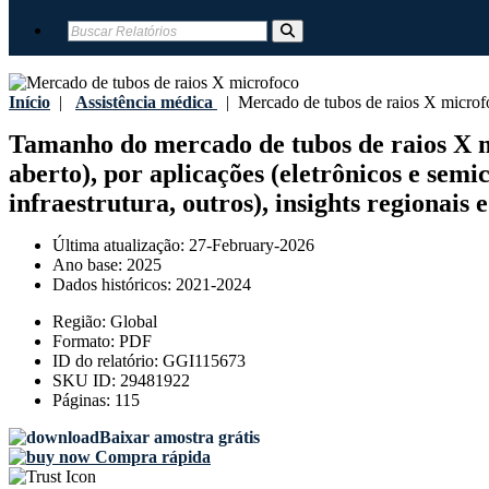
Início
|
Assistência médica
|
Mercado de tubos de raios X microf
Tamanho do mercado de tubos de raios X mic
aberto), por aplicações (eletrônicos e semi
infraestrutura, outros), insights regionais 
Última atualização:
27-February-2026
Ano base:
2025
Dados históricos:
2021-2024
Região:
Global
Formato:
PDF
ID do relatório:
GGI115673
SKU ID:
29481922
Páginas:
115
Baixar amostra grátis
Compra rápida