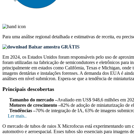
Para uma análise regional detalhada e estimativas de receita, eu preci
Baixar amostra GRÁTIS
Em 2024, os Estados Unidos foram responsáveis ​​pelo uso de aproxi
foram utilizadas na fabricação de semicondutores e eletrônicos para i
principalmente em estados como Califórnia, Texas e Michigan, onde tes
imagens dentárias e instalações forenses. A demanda dos EUA é aind
análises em nível submícron. Espera-se que a tendência de miniaturi
Principais descobertas
Tamanho do mercado –
Avaliado em US$ 948,6 milhões em 202
Motores de crescimento –
82% de adoção de miniaturização de el
Tendências –
70% de integração de IA, 63% de imagens submicrom
Ler mais..
O mercado de tubos de raios X Microfocus está experimentando um cre
automotivo e aeroespacial. Esses tubos são essenciais para imagens de