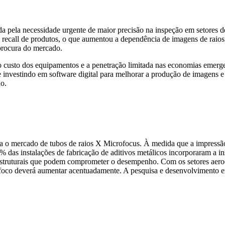
 pela necessidade urgente de maior precisão na inspeção em setores de
e recall de produtos, o que aumentou a dependência de imagens de raios
procura do mercado.
o custo dos equipamentos e a penetração limitada nas economias emerge
e investindo em software digital para melhorar a produção de imagens e 
ho.
a o mercado de tubos de raios X Microfocus. À medida que a impressão 
% das instalações de fabricação de aditivos metálicos incorporaram a i
as estruturais que podem comprometer o desempenho. Com os setores aer
o deverá aumentar acentuadamente. A pesquisa e desenvolvimento em d