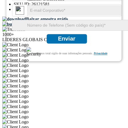
SKU ID:
26121581
Páginas:
108
Baixar amostra grátis
Compra rápida
1000+
Enviar
LÍDERES GLOBAIS CONFIAM EM NÓS
Garantimos total sigilo de suas informações pessoais.
Privacidade