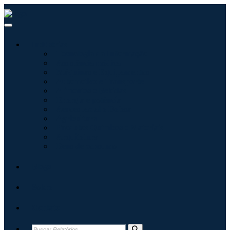
Indústrias
Tecnologia da Informação
Assistência médica
Máquinas e Equipamentos
Automotivo e Transporte
Alimentos e Bebidas
Energia e potência
Aeroespacial e Defesa
Agricultura
Produtos Químicos e Materiais
Arquitetura
Bens de consumo
Blogs
Sobre
Contato