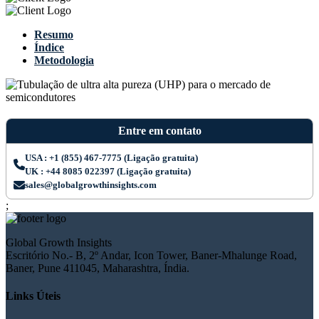
Resumo
Índice
Metodologia
Entre em contato
USA : +1 (855) 467-7775 (Ligação gratuita)
UK : +44 8085 022397 (Ligação gratuita)
sales@globalgrowthinsights.com
;
Global Growth Insights
Escritório No.- B, 2º Andar, Icon Tower, Baner-Mhalunge Road,
Baner, Pune 411045, Maharashtra, Índia.
Links Úteis