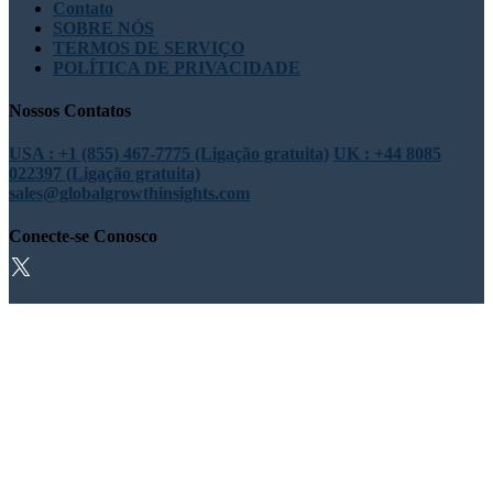
Contato
SOBRE NÓS
TERMOS DE SERVIÇO
POLÍTICA DE PRIVACIDADE
Nossos Contatos
USA : +1 (855) 467-7775 (Ligação gratuita)
UK : +44 8085
022397 (Ligação gratuita)
sales@globalgrowthinsights.com
Conecte-se Conosco
Confiança online
Confiável e certificado