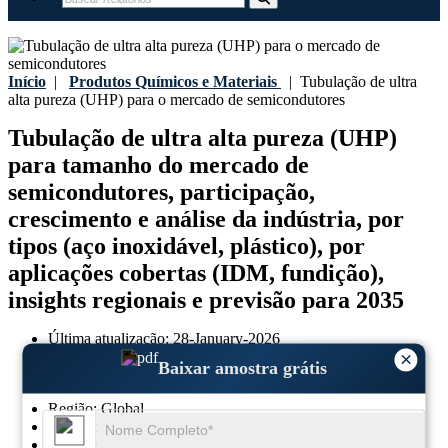
Início
|
Produtos Químicos e Materiais
|
Tubulação de ultra
alta pureza (UHP) para o mercado de semicondutores
Tubulação de ultra alta pureza (UHP)
para tamanho do mercado de
semicondutores, participação,
crescimento e análise da indústria, por
tipos (aço inoxidável, plástico), por
aplicações cobertas (IDM, fundição),
insights regionais e previsão para 2035
Última atualização:
28-January-2026
Ano base:
2025
×
Baixar amostra grátis
Dados históricos:
2021 - 2024
Região:
Global
Formato:
PDF
ID do relatório:
GGI109155