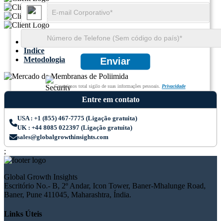
Resumo
Índice
Metodologia
Enviar
Garantimos total sigilo de suas informações pessoais.
Privacidade
Entre em contato
USA : +1 (855) 467-7775 (Ligação gratuita)
UK : +44 8085 022397 (Ligação gratuita)
sales@globalgrowthinsights.com
;
Global Growth Insights
Escritório No.- B, 2º Andar, Icon Tower, Baner-Mhalunge Road,
Baner, Pune 411045, Maharashtra, Índia.
Links Úteis