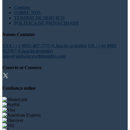
Contato
SOBRE NÓS
TERMOS DE SERVIÇO
POLÍTICA DE PRIVACIDADE
Nossos Contatos
USA : +1 (855) 467-7775 (Ligação gratuita)
UK : +44 8085
022397 (Ligação gratuita)
sales@globalgrowthinsights.com
Conecte-se Conosco
Confiança online