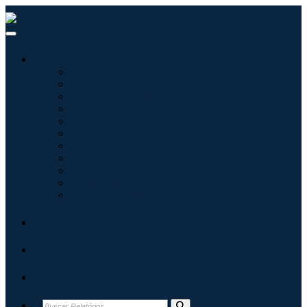
Indústrias
Tecnologia da Informação
Assistência médica
Máquinas e Equipamentos
Automotivo e Transporte
Alimentos e Bebidas
Energia e potência
Aeroespacial e Defesa
Agricultura
Produtos Químicos e Materiais
Arquitetura
Bens de consumo
Blogs
Sobre
Contato