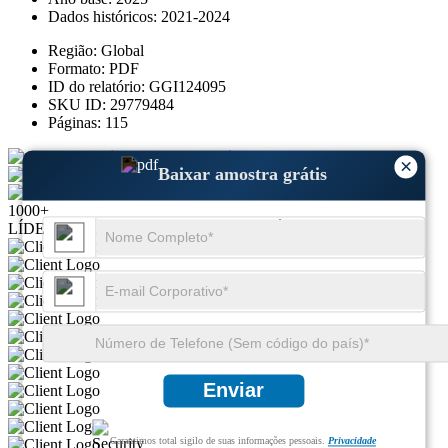
Dados históricos:
2021-2024
Região:
Global
Formato:
PDF
ID do relatório:
GGI124095
SKU ID:
29779484
Páginas:
115
Baixar amostra grátis
×
Baixar amostra grátis
Compra rápida
1000+
LÍDERES GLOBAIS CONFIAM EM NÓS
Enviar
Garantimos total sigilo de suas informações pessoais.
Privacidade