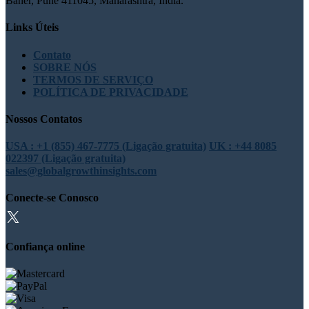
Baner, Pune 411045, Maharashtra, Índia.
Links Úteis
Contato
SOBRE NÓS
TERMOS DE SERVIÇO
POLÍTICA DE PRIVACIDADE
Nossos Contatos
USA : +1 (855) 467-7775 (Ligação gratuita)
UK : +44 8085
022397 (Ligação gratuita)
sales@globalgrowthinsights.com
Conecte-se Conosco
Confiança online