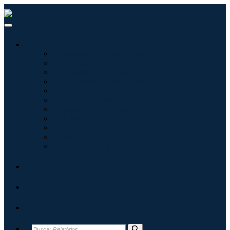
Indústrias
Tecnologia da Informação
Assistência médica
Máquinas e Equipamentos
Automotivo e Transporte
Alimentos e Bebidas
Energia e potência
Aeroespacial e Defesa
Agricultura
Produtos Químicos e Materiais
Arquitetura
Bens de consumo
Blogs
Sobre
Contato