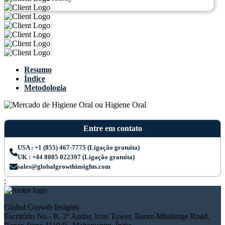
Resumo
Índice
Metodologia
Entre em contato
USA : +1 (855) 467-7775 (Ligação gratuita)
UK : +44 8085 022397 (Ligação gratuita)
sales@globalgrowthinsights.com
;
Global Growth Insights
Escritório No.- B, 2º Andar, Icon Tower, Baner-Mhalunge Road,