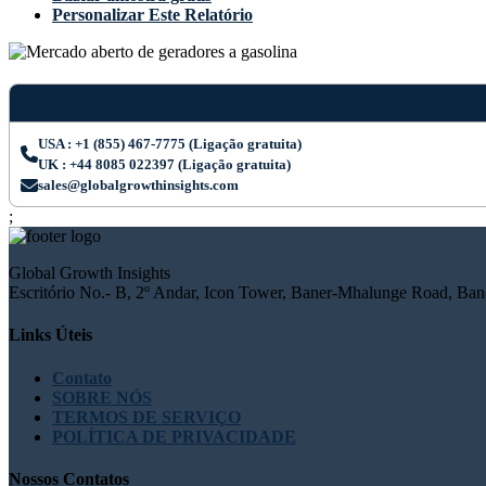
Personalizar Este Relatório
USA : +1 (855) 467-7775 (Ligação gratuita)
UK : +44 8085 022397 (Ligação gratuita)
sales@globalgrowthinsights.com
;
Global Growth Insights
Escritório No.- B, 2º Andar, Icon Tower, Baner-Mhalunge Road, Bane
Links Úteis
Contato
SOBRE NÓS
TERMOS DE SERVIÇO
POLÍTICA DE PRIVACIDADE
Nossos Contatos