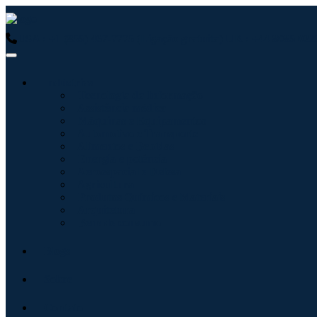
USA : +1 (855) 467-7775 (Ligação gratuita)
UK : +44 8085 0223
Indústrias
Tecnologia da Informação
Assistência médica
Máquinas e Equipamentos
Automotivo e Transporte
Alimentos e Bebidas
Energia e potência
Aeroespacial e Defesa
Agricultura
Produtos Químicos e Materiais
Arquitetura
Bens de consumo
Blogs
Sobre
Contato