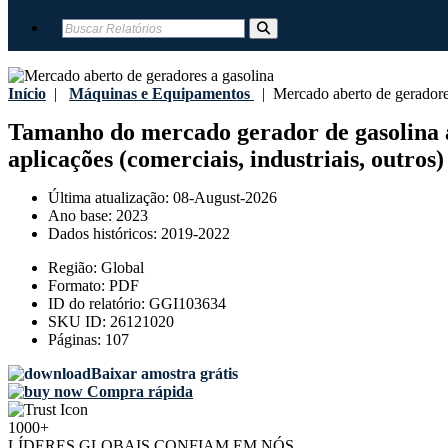
Início
|
Máquinas e Equipamentos
|
Mercado aberto de geradore
Tamanho do mercado gerador de gasolina abe
aplicações (comerciais, industriais, outros)
Última atualização:
08-August-2026
Ano base:
2023
Dados históricos:
2019-2022
Região:
Global
Formato:
PDF
ID do relatório:
GGI103634
SKU ID:
26121020
Páginas:
107
Baixar amostra grátis
Compra rápida
1000+
LÍDERES GLOBAIS CONFIAM EM NÓS