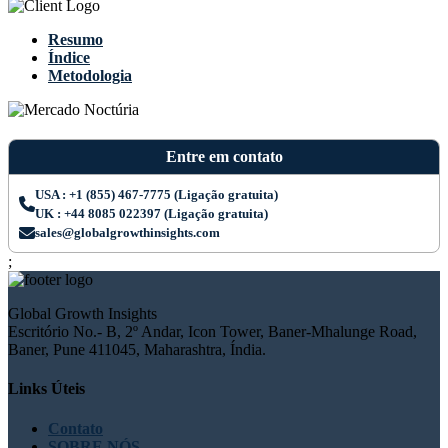
Resumo
Índice
Metodologia
Entre em contato
USA : +1 (855) 467-7775 (Ligação gratuita)
UK : +44 8085 022397 (Ligação gratuita)
sales@globalgrowthinsights.com
;
Global Growth Insights
Escritório No.- B, 2º Andar, Icon Tower, Baner-Mhalunge Road,
Baner, Pune 411045, Maharashtra, Índia.
Links Úteis
Contato
SOBRE NÓS