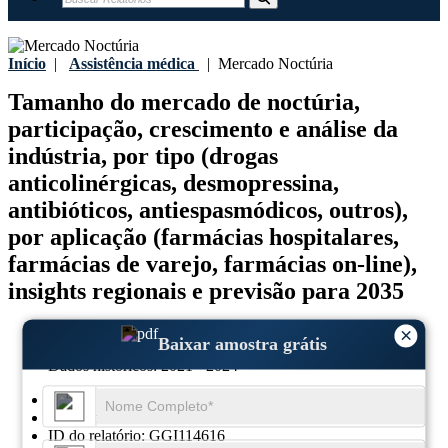
Início
|
Assistência médica
|
Mercado Noctúria
Tamanho do mercado de noctúria,
participação, crescimento e análise da
indústria, por tipo (drogas
anticolinérgicas, desmopressina,
antibióticos, antiespasmódicos, outros),
por aplicação (farmácias hospitalares,
farmácias de varejo, farmácias on-line),
insights regionais e previsão para 2035
Última atualização:
11-February-2026
×
Baixar amostra grátis
Ano base:
2025
Dados históricos:
2021 - 2024
Região:
Global
Formato:
PDF
ID do relatório:
GGI114616