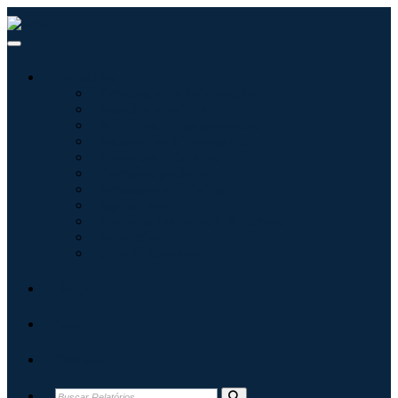
Indústrias
Tecnologia da Informação
Assistência médica
Máquinas e Equipamentos
Automotivo e Transporte
Alimentos e Bebidas
Energia e potência
Aeroespacial e Defesa
Agricultura
Produtos Químicos e Materiais
Arquitetura
Bens de consumo
Blogs
Sobre
Contato