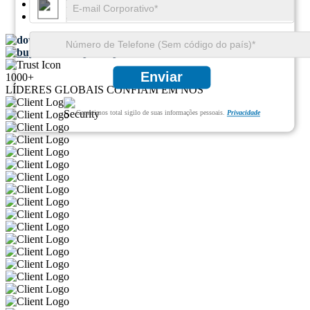
SKU ID:
20718522
Páginas:
89
Baixar amostra grátis
Compra rápida
Enviar
1000+
LÍDERES GLOBAIS CONFIAM EM NÓS
Garantimos total sigilo de suas informações pessoais.
Privacidade