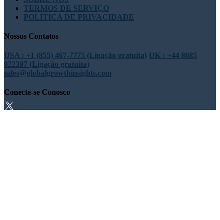
TERMOS DE SERVIÇO
POLÍTICA DE PRIVACIDADE
Nossos Contatos
USA : +1 (855) 467-7775 (Ligação gratuita)
UK : +44 8085
022397 (Ligação gratuita)
sales@globalgrowthinsights.com
Conecte-se Conosco
Confiança online
Confiável e certificado