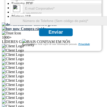
Formato:
PDF
ID do relatório:
GGI107374
SKU ID:
22380098
Páginas:
118
Baixar amostra grátis
Compra rápida
Enviar
1000+
LÍDERES GLOBAIS CONFIAM EM NÓS
Garantimos total sigilo de suas informações pessoais.
Privacidade