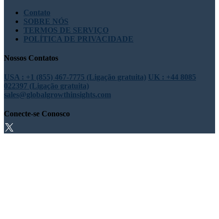
Contato
SOBRE NÓS
TERMOS DE SERVIÇO
POLÍTICA DE PRIVACIDADE
Nossos Contatos
USA : +1 (855) 467-7775 (Ligação gratuita)
UK : +44 8085
022397 (Ligação gratuita)
sales@globalgrowthinsights.com
Conecte-se Conosco
Confiança online