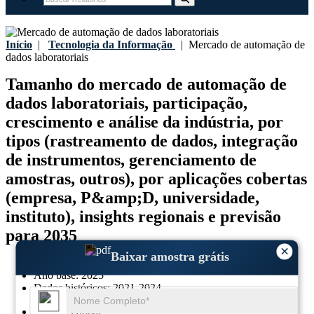
Início
|
Tecnologia da Informação
|
Mercado de automação de
dados laboratoriais
Tamanho do mercado de automação de
dados laboratoriais, participação,
crescimento e análise da indústria, por
tipos (rastreamento de dados, integração
de instrumentos, gerenciamento de
amostras, outros), por aplicações cobertas
(empresa, P&amp;D, universidade,
instituto), insights regionais e previsão
para 2035
×
Baixar amostra grátis
Última atualização:
25-July-2026
Ano base:
2025
Dados históricos:
2021-2024
Região:
Global