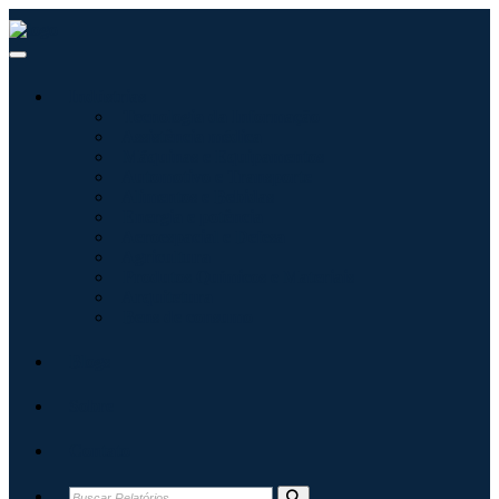
Indústrias
Tecnologia da Informação
Assistência médica
Máquinas e Equipamentos
Automotivo e Transporte
Alimentos e Bebidas
Energia e potência
Aeroespacial e Defesa
Agricultura
Produtos Químicos e Materiais
Arquitetura
Bens de consumo
Blogs
Sobre
Contato