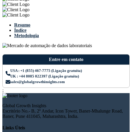
Resumo
Índice
Metodologia
Entre em contato
USA : +1 (855) 467-7775 (Ligação gratuita)
UK : +44 8085 022397 (Ligação gratuita)
sales@globalgrowthinsights.com
;
Global Growth Insights
Escritório No.- B, 2º Andar, Icon Tower, Baner-Mhalunge Road,
Baner, Pune 411045, Maharashtra, Índia.
Links Úteis