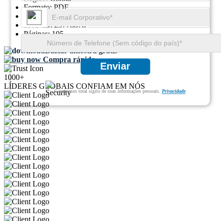
Formato:
PDF
ID do relatório:
GGI108465
SKU ID:
29778878
Páginas:
105
Baixar amostra grátis
Compra rápida
Enviar
1000+
LÍDERES GLOBAIS CONFIAM EM NÓS
Garantimos total sigilo de suas informações pessoais.
Privacidade