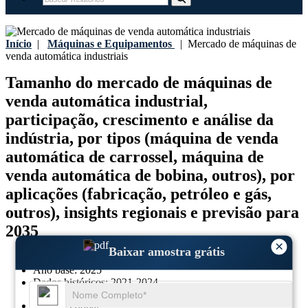
Início
|
Máquinas e Equipamentos
|
Mercado de máquinas de
venda automática industriais
Tamanho do mercado de máquinas de
venda automática industrial,
participação, crescimento e análise da
indústria, por tipos (máquina de venda
automática de carrossel, máquina de
venda automática de bobina, outros), por
aplicações (fabricação, petróleo e gás,
outros), insights regionais e previsão para
2035
×
Baixar amostra grátis
Última atualização:
06-March-2026
Ano base:
2025
Dados históricos:
2021-2024
Região:
Global