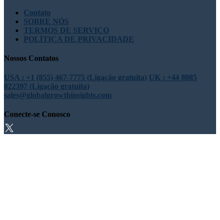
Contato
SOBRE NÓS
TERMOS DE SERVIÇO
POLÍTICA DE PRIVACIDADE
Nossos Contatos
USA : +1 (855) 467-7775 (Ligação gratuita)
UK : +44 8085
022397 (Ligação gratuita)
sales@globalgrowthinsights.com
Conecte-se Conosco
Confiança online