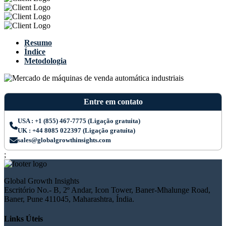
Resumo
Índice
Metodologia
Entre em contato
USA : +1 (855) 467-7775 (Ligação gratuita)
UK : +44 8085 022397 (Ligação gratuita)
sales@globalgrowthinsights.com
;
Global Growth Insights
Escritório No.- B, 2º Andar, Icon Tower, Baner-Mhalunge Road,
Baner, Pune 411045, Maharashtra, Índia.
Links Úteis