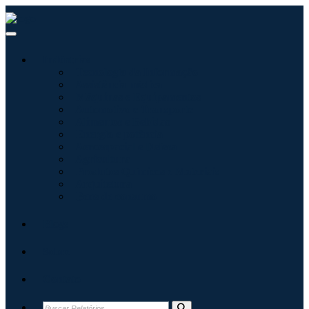
Indústrias
Tecnologia da Informação
Assistência médica
Máquinas e Equipamentos
Automotivo e Transporte
Alimentos e Bebidas
Energia e potência
Aeroespacial e Defesa
Agricultura
Produtos Químicos e Materiais
Arquitetura
Bens de consumo
Blogs
Sobre
Contato