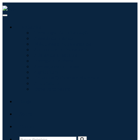
Indústrias
Tecnologia da Informação
Assistência médica
Máquinas e Equipamentos
Automotivo e Transporte
Alimentos e Bebidas
Energia e potência
Aeroespacial e Defesa
Agricultura
Produtos Químicos e Materiais
Arquitetura
Bens de consumo
Blogs
Sobre
Contato