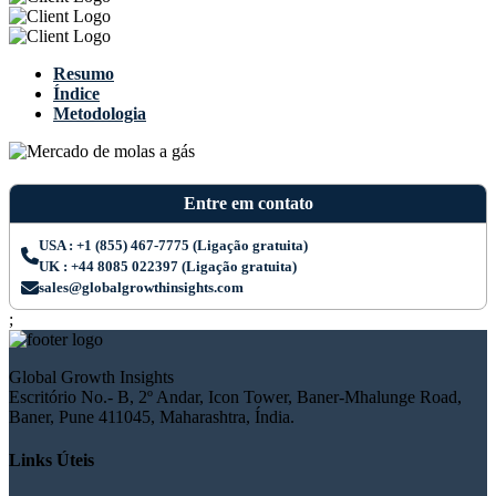
Resumo
Índice
Metodologia
Entre em contato
USA : +1 (855) 467-7775 (Ligação gratuita)
UK : +44 8085 022397 (Ligação gratuita)
sales@globalgrowthinsights.com
;
Global Growth Insights
Escritório No.- B, 2º Andar, Icon Tower, Baner-Mhalunge Road,
Baner, Pune 411045, Maharashtra, Índia.
Links Úteis