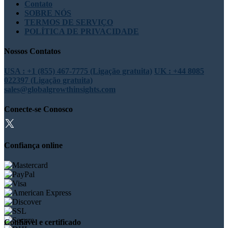
Contato
SOBRE NÓS
TERMOS DE SERVIÇO
POLÍTICA DE PRIVACIDADE
Nossos Contatos
USA : +1 (855) 467-7775 (Ligação gratuita)
UK : +44 8085
022397 (Ligação gratuita)
sales@globalgrowthinsights.com
Conecte-se Conosco
Confiança online
Confiável e certificado