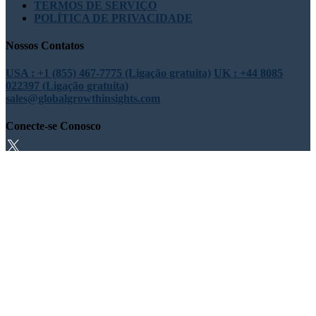
TERMOS DE SERVIÇO
POLÍTICA DE PRIVACIDADE
Nossos Contatos
USA : +1 (855) 467-7775 (Ligação gratuita)
UK : +44 8085
022397 (Ligação gratuita)
sales@globalgrowthinsights.com
Conecte-se Conosco
Confiança online
Confiável e certificado