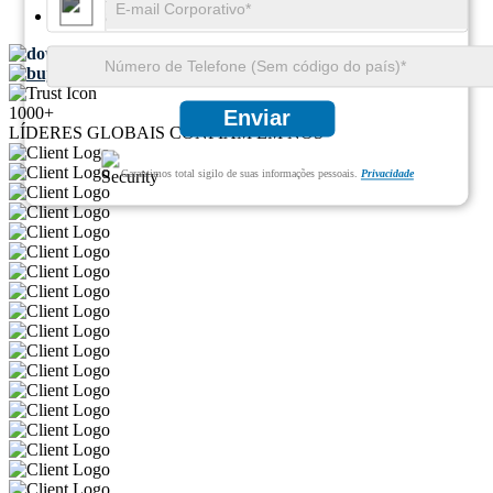
Páginas:
85
Baixar amostra grátis
Compra rápida
1000+
Enviar
LÍDERES GLOBAIS CONFIAM EM NÓS
Garantimos total sigilo de suas informações pessoais.
Privacidade