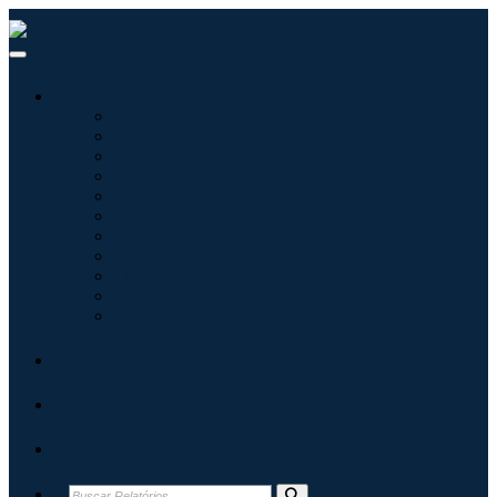
Indústrias
Tecnologia da Informação
Assistência médica
Máquinas e Equipamentos
Automotivo e Transporte
Alimentos e Bebidas
Energia e potência
Aeroespacial e Defesa
Agricultura
Produtos Químicos e Materiais
Arquitetura
Bens de consumo
Blogs
Sobre
Contato