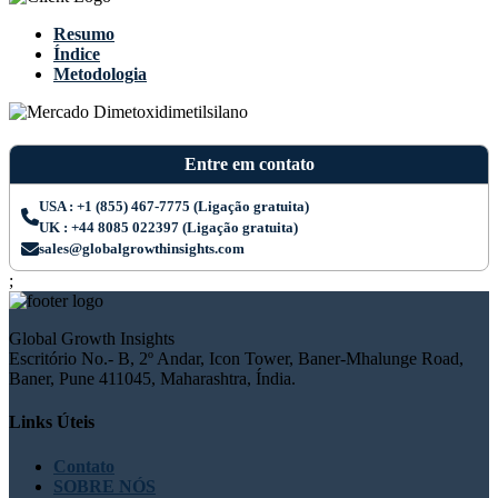
Resumo
Índice
Metodologia
Entre em contato
USA : +1 (855) 467-7775 (Ligação gratuita)
UK : +44 8085 022397 (Ligação gratuita)
sales@globalgrowthinsights.com
;
Global Growth Insights
Escritório No.- B, 2º Andar, Icon Tower, Baner-Mhalunge Road,
Baner, Pune 411045, Maharashtra, Índia.
Links Úteis
Contato
SOBRE NÓS