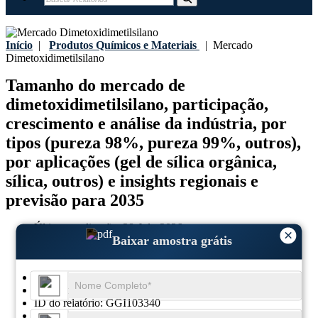
Início
|
Produtos Químicos e Materiais
|
Mercado
Dimetoxidimetilsilano
Tamanho do mercado de
dimetoxidimetilsilano, participação,
crescimento e análise da indústria, por
tipos (pureza 98%, pureza 99%, outros),
por aplicações (gel de sílica orgânica,
sílica, outros) e insights regionais e
previsão para 2035
Última atualização:
28-July-2026
×
Baixar amostra grátis
Ano base:
2025
Dados históricos:
2021-2024
Região:
Global
Formato:
PDF
ID do relatório:
GGI103340
SKU ID:
26163227