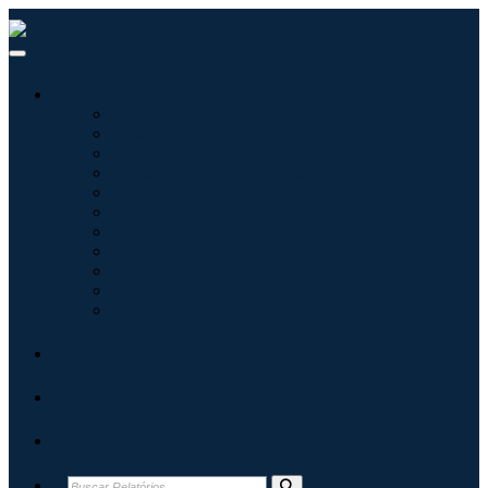
Indústrias
Tecnologia da Informação
Assistência médica
Máquinas e Equipamentos
Automotivo e Transporte
Alimentos e Bebidas
Energia e potência
Aeroespacial e Defesa
Agricultura
Produtos Químicos e Materiais
Arquitetura
Bens de consumo
Blogs
Sobre
Contato