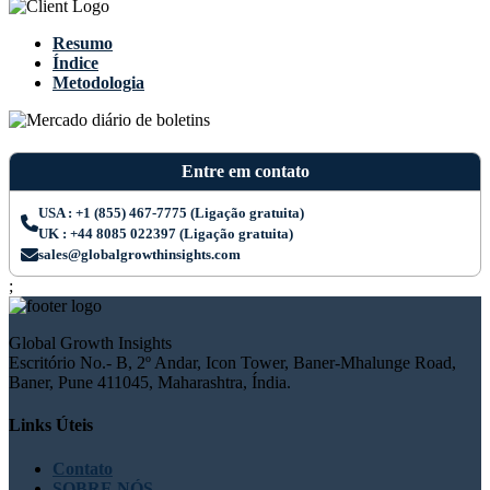
Resumo
Índice
Metodologia
Entre em contato
USA : +1 (855) 467-7775 (Ligação gratuita)
UK : +44 8085 022397 (Ligação gratuita)
sales@globalgrowthinsights.com
;
Global Growth Insights
Escritório No.- B, 2º Andar, Icon Tower, Baner-Mhalunge Road,
Baner, Pune 411045, Maharashtra, Índia.
Links Úteis
Contato
SOBRE NÓS