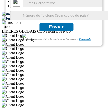
SKU ID:
25933053
Páginas:
109
Baixar amostra grátis
Compra rápida
Enviar
1000+
LÍDERES GLOBAIS CONFIAM EM NÓS
Garantimos total sigilo de suas informações pessoais.
Privacidade