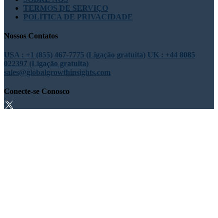
TERMOS DE SERVIÇO
POLÍTICA DE PRIVACIDADE
Nossos Contatos
USA : +1 (855) 467-7775 (Ligação gratuita)
UK : +44 8085
022397 (Ligação gratuita)
sales@globalgrowthinsights.com
Conecte-se Conosco
Confiança online
Confiável e certificado