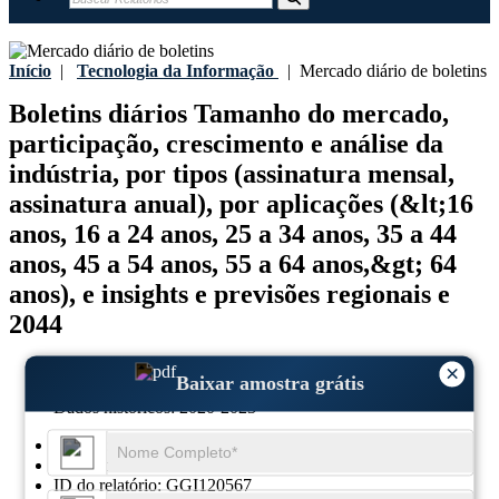
Início
|
Tecnologia da Informação
|
Mercado diário de boletins
Boletins diários Tamanho do mercado,
participação, crescimento e análise da
indústria, por tipos (assinatura mensal,
assinatura anual), por aplicações (&lt;16
anos, 16 a 24 anos, 25 a 34 anos, 35 a 44
anos, 45 a 54 anos, 55 a 64 anos,&gt; 64
anos), e insights e previsões regionais e
2044
Última atualização:
16-September-2025
×
Baixar amostra grátis
Ano base:
2024
Dados históricos:
2020-2023
Região:
Global
Formato:
PDF
ID do relatório:
GGI120567