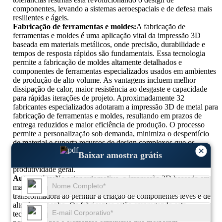
componentes, levando a sistemas aeroespaciais e de defesa mais
resilientes e ágeis.
Fabricação de ferramentas e moldes:
A fabricação de
ferramentas e moldes é uma aplicação vital da impressão 3D
baseada em materiais metálicos, onde precisão, durabilidade e
tempos de resposta rápidos são fundamentais. Essa tecnologia
permite a fabricação de moldes altamente detalhados e
componentes de ferramentas especializados usados ​​em ambientes
de produção de alto volume. As vantagens incluem melhor
dissipação de calor, maior resistência ao desgaste e capacidade
para rápidas iterações de projeto. Aproximadamente 32
fabricantes especializados adotaram a impressão 3D de metal para
fabricação de ferramentas e moldes, resultando em prazos de
entrega reduzidos e maior eficiência de produção. O processo
permite a personalização sob demanda, minimiza o desperdício
de material e suporta recursos de design complexos que os
×
métodos tradicionais de fabricação não conseguem replicar
Baixar amostra grátis
facilmente, simplificando assim as operações e aumentando a
produtividade geral.
Automotivo:
No setor automotivo, a impressão 3D baseada em
materiais metálicos está impulsionando a inovação
transformadora ao permitir a criação de componentes leves e de
alto desempenho. Os fabricantes estão empregando esta
tecnologia para produzir peças de motor complexas, suportes