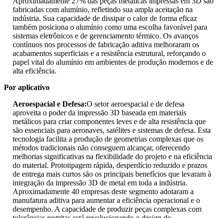
Aproximadamente 27% das peças metálicas impressas em 3D são
fabricadas com alumínio, refletindo sua ampla aceitação na
indústria. Sua capacidade de dissipar o calor de forma eficaz
também posiciona o alumínio como uma escolha favorável para
sistemas eletrônicos e de gerenciamento térmico. Os avanços
contínuos nos processos de fabricação aditiva melhoraram os
acabamentos superficiais e a resistência estrutural, reforçando o
papel vital do alumínio em ambientes de produção modernos e de
alta eficiência.
Por aplicativo
Aeroespacial e Defesa:
O setor aeroespacial e de defesa
aproveita o poder da impressão 3D baseada em materiais
metálicos para criar componentes leves e de alta resistência que
são essenciais para aeronaves, satélites e sistemas de defesa. Esta
tecnologia facilita a produção de geometrias complexas que os
métodos tradicionais não conseguem alcançar, oferecendo
melhorias significativas na flexibilidade do projeto e na eficiência
do material. Prototipagem rápida, desperdício reduzido e prazos
de entrega mais curtos são os principais benefícios que levaram à
integração da impressão 3D de metal em toda a indústria.
Aproximadamente 40 empresas deste segmento adotaram a
manufatura aditiva para aumentar a eficiência operacional e o
desempenho. A capacidade de produzir peças complexas com
tolerâncias restritas está revolucionando o design de