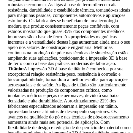
robustas e economia. As ligas à base de ferro oferecem alta
resistência, durabilidade e estabilidade térmica, tornando-as ideais
para máquinas pesadas, componentes automotivos e aplicações
estruturais. Os fabricantes se beneficiam de uma tecnologia
madura que produz consistentemente peças confiáveis, com
estudos mostrando que quase 35% dos componentes metálicos
impressos são à base de ferro. As propriedades magnéticas
inerentes e a versatilidade destas ligas aumentam ainda mais o seu
apelo nos setores de construção e engenharia. Melhorias
contínuas na produção de pó e nas técnicas de sinterização estão
ampliando suas aplicações, posicionando a impressão 3D à base
de ferro como a base das práticas modernas de fabricação.
Titânio:
A impressão 3D à base de titânio é conhecida por sua
excepcional relação resistência-peso, resistência à corrosão e
biocompatibilidade, tornando-a a melhor escolha para aplicações
aeroespaciais e de saúde. As ligas de titânio são particularmente
valorizadas na produção de componentes críticos, como
implantes médicos e peças de aeronaves, devido à sua baixa
densidade e alta durabilidade. Aproximadamente 22% dos
fabricantes especializados adotaram a impressão em titânio,
aproveitando seus atributos de desempenho superiores. Os
avanços na qualidade do pó e nas técnicas de pós-processamento
aumentam ainda mais seu potencial de aplicação. Com
flexibilidade de design e redução de desperdício de material como
benefícios adicionais, a impressão 3D à base de titânio continua a