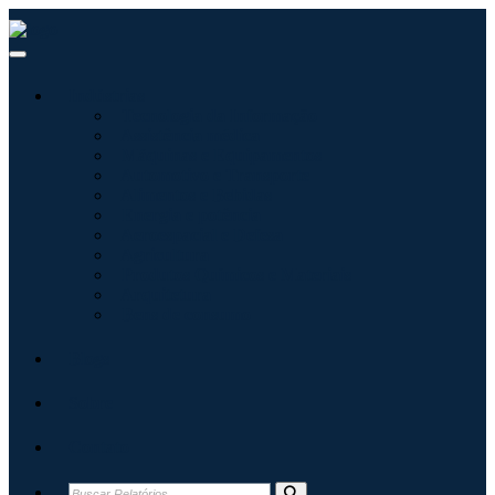
Indústrias
Tecnologia da Informação
Assistência médica
Máquinas e Equipamentos
Automotivo e Transporte
Alimentos e Bebidas
Energia e potência
Aeroespacial e Defesa
Agricultura
Produtos Químicos e Materiais
Arquitetura
Bens de consumo
Blogs
Sobre
Contato