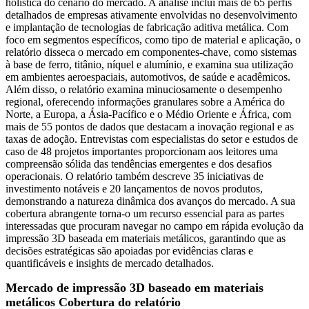
holística do cenário do mercado. A análise inclui mais de 65 perfis
detalhados de empresas ativamente envolvidas no desenvolvimento
e implantação de tecnologias de fabricação aditiva metálica. Com
foco em segmentos específicos, como tipo de material e aplicação, o
relatório disseca o mercado em componentes-chave, como sistemas
à base de ferro, titânio, níquel e alumínio, e examina sua utilização
em ambientes aeroespaciais, automotivos, de saúde e acadêmicos.
Além disso, o relatório examina minuciosamente o desempenho
regional, oferecendo informações granulares sobre a América do
Norte, a Europa, a Ásia-Pacífico e o Médio Oriente e África, com
mais de 55 pontos de dados que destacam a inovação regional e as
taxas de adoção. Entrevistas com especialistas do setor e estudos de
caso de 48 projetos importantes proporcionam aos leitores uma
compreensão sólida das tendências emergentes e dos desafios
operacionais. O relatório também descreve 35 iniciativas de
investimento notáveis ​​e 20 lançamentos de novos produtos,
demonstrando a natureza dinâmica dos avanços do mercado. A sua
cobertura abrangente torna-o um recurso essencial para as partes
interessadas que procuram navegar no campo em rápida evolução da
impressão 3D baseada em materiais metálicos, garantindo que as
decisões estratégicas são apoiadas por evidências claras e
quantificáveis ​​e insights de mercado detalhados.
Mercado de impressão 3D baseado em materiais
metálicos Cobertura do relatório