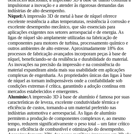
impulsionar a inovação e a atender às rigorosas demandas das
indústrias de alto desempenho.
Níquel:
A impressão 3D de metal à base de níquel oferece
excelente resistência a altas temperaturas, resistência à corrosão e
excelente desempenho mecânico, que são essenciais para
aplicações exigentes nos setores aeroespacial e de energia. As
ligas de níquel são amplamente utilizadas na fabricação de
componentes para motores de turbina, processamento químico e
outros ambientes de alto estresse. Aproximadamente 18% dos
processos de fabricação avançados incorporam peças à base de
níquel, beneficiando-se da resiliência e durabilidade do material.
As inovações na precisão da impressão e na consistência do
material expandiram ainda mais sua usabilidade em aplicações
complexas de engenharia. As propriedades únicas das ligas à base
de níquel as tornam indispensáveis ​​onde a confiabilidade sob
condições extremas é crítica, garantindo a adoção contínua em
mercados estabelecidos e emergentes.
Alumínio:
A impressão 3D à base de alumínio é famosa por suas
características de leveza, excelente condutividade térmica e
eficiência de custos, tornando-a um material preferido nas
indústrias automotiva e aeroespacial. As ligas de alumínio
permitem a produção de componentes complexos e, ao mesmo
tempo, reduzem significativamente o peso total – um fator crítico
para a eficiência de combustível e otimização do desempenho.