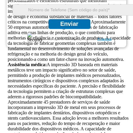
personalizados e elementos estruturais que melhoram
significativamente o desempenho e a segurança do veículo. A
impressão 3D em metal suporta prototipagem rápida, otimização
de design e economia substancial de materiais – todos fatores
críticos na competitiva indústria automotiva. Aproximadamente
Enviar
50 empresas automotivas integraram técnicas de fabricação
aditiva em suas linhas de produção, o que contribuiu para
melhorias na eficiência e customização de produtos. A capacidade
Garantimos total sigilo de suas informações pessoais.
Privacidade
da tecnologia de fabricar geometrias complexas também é
fundamental no desenvolvimento de soluções avançadas de
refrigeração e na melhoria do design geral do veículo,
posicionando-a como um fator-chave na inovação automotiva.
Assistência médica:
A impressão 3D baseada em materiais
metálicos teve um impacto significativo no setor de saúde,
permitindo a produção de implantes médicos personalizados,
instrumentos cirúrgicos e dispositivos complexos adaptados às
necessidades específicas do paciente. A precisão e flexibilidade
da tecnologia permitem a criação de estruturas complexas que
aderem a rigorosos padrões de biocompatibilidade.
Aproximadamente 45 prestadores de serviços de saúde
incorporaram a impressão 3D de metal em seus processos de
fabricação de implantes dentários, dispositivos ortopédicos e
stents cardiovasculares. Essa adoção levou a melhores resultados
para os pacientes, redução do tempo de recuperação e maior
durabilidade dos dispositivos médicos. A capacidade de