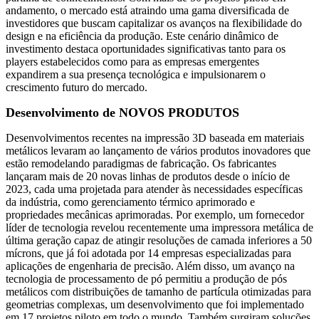
andamento, o mercado está atraindo uma gama diversificada de
investidores que buscam capitalizar os avanços na flexibilidade do
design e na eficiência da produção. Este cenário dinâmico de
investimento destaca oportunidades significativas tanto para os
players estabelecidos como para as empresas emergentes
expandirem a sua presença tecnológica e impulsionarem o
crescimento futuro do mercado.
Desenvolvimento de NOVOS PRODUTOS
Desenvolvimentos recentes na impressão 3D baseada em materiais
metálicos levaram ao lançamento de vários produtos inovadores que
estão remodelando paradigmas de fabricação. Os fabricantes
lançaram mais de 20 novas linhas de produtos desde o início de
2023, cada uma projetada para atender às necessidades específicas
da indústria, como gerenciamento térmico aprimorado e
propriedades mecânicas aprimoradas. Por exemplo, um fornecedor
líder de tecnologia revelou recentemente uma impressora metálica de
última geração capaz de atingir resoluções de camada inferiores a 50
mícrons, que já foi adotada por 14 empresas especializadas para
aplicações de engenharia de precisão. Além disso, um avanço na
tecnologia de processamento de pó permitiu a produção de pós
metálicos com distribuições de tamanho de partícula otimizadas para
geometrias complexas, um desenvolvimento que foi implementado
em 17 projetos piloto em todo o mundo. Também surgiram soluções