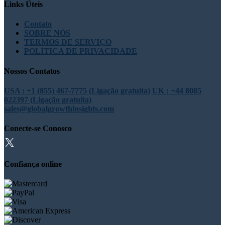
Links Úteis
Contato
SOBRE NÓS
TERMOS DE SERVIÇO
POLÍTICA DE PRIVACIDADE
Nossos Contatos
USA : +1 (855) 467-7775 (Ligação gratuita)
UK : +44 8085
022397 (Ligação gratuita)
sales@globalgrowthinsights.com
Conecte-se Conosco
Confiança online