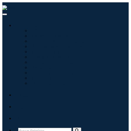
Indústrias
Tecnologia da Informação
Assistência médica
Máquinas e Equipamentos
Automotivo e Transporte
Alimentos e Bebidas
Energia e potência
Aeroespacial e Defesa
Agricultura
Produtos Químicos e Materiais
Arquitetura
Bens de consumo
Blogs
Sobre
Contato