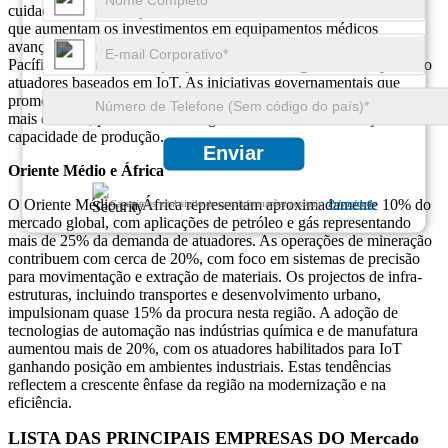
cuidados de saúde representa cerca de 15% do mercado, à medida
que aumentam os investimentos em equipamentos médicos
avançados. Quase 35% das instalações de produção na Ásia-
Pacífico fizeram a transição para fábricas inteligentes, incorporando
atuadores baseados em IoT. As iniciativas governamentais que
promovem a Indústria 4.0 impulsionaram a adoção de atuadores em
mais de 40%, posicionando a região como líder em inovação e
capacidade de produção.
Enviar
Oriente Médio e África
O Oriente Médio e a África representam aproximadamente 10% do
Garantimos total sigilo de suas informações pessoais.
Privacidade
mercado global, com aplicações de petróleo e gás representando
mais de 25% da demanda de atuadores. As operações de mineração
contribuem com cerca de 20%, com foco em sistemas de precisão
para movimentação e extração de materiais. Os projectos de infra-
estruturas, incluindo transportes e desenvolvimento urbano,
impulsionam quase 15% da procura nesta região. A adoção de
tecnologias de automação nas indústrias química e de manufatura
aumentou mais de 20%, com os atuadores habilitados para IoT
ganhando posição em ambientes industriais. Estas tendências
reflectem a crescente ênfase da região na modernização e na
eficiência.
LISTA DAS PRINCIPAIS EMPRESAS DO Mercado