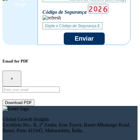
Código de Segurança
Enviar
Email for PDF
×
Download PDF
Global Growth Insights
Escritório No.- B, 2º Andar, Icon Tower, Baner-Mhalunge Road,
Baner, Pune 411045, Maharashtra, Índia.