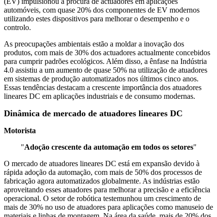
(EV) impulsionou a procura de actuadores em aplicações
automóveis, com quase 20% dos componentes de EV modernos
utilizando estes dispositivos para melhorar o desempenho e o
controlo.
As preocupações ambientais estão a moldar a inovação dos
produtos, com mais de 30% dos actuadores actualmente concebidos
para cumprir padrões ecológicos. Além disso, a ênfase na Indústria
4.0 assistiu a um aumento de quase 50% na utilização de atuadores
em sistemas de produção automatizados nos últimos cinco anos.
Essas tendências destacam a crescente importância dos atuadores
lineares DC em aplicações industriais e de consumo modernas.
Dinâmica de mercado de atuadores lineares DC
Motorista
"
Adoção crescente da automação em todos os setores
"
O mercado de atuadores lineares DC está em expansão devido à
rápida adoção da automação, com mais de 50% dos processos de
fabricação agora automatizados globalmente. As indústrias estão
aproveitando esses atuadores para melhorar a precisão e a eficiência
operacional. O setor de robótica testemunhou um crescimento de
mais de 30% no uso de atuadores para aplicações como manuseio de
materiais e linhas de montagem. Na área da saúde, mais de 20% dos