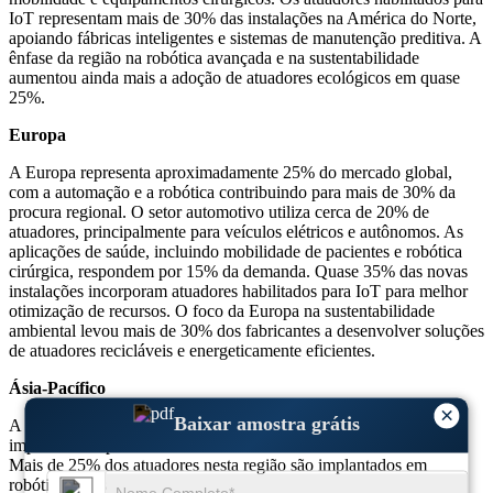
IoT representam mais de 30% das instalações na América do Norte,
apoiando fábricas inteligentes e sistemas de manutenção preditiva. A
ênfase da região na robótica avançada e na sustentabilidade
aumentou ainda mais a adoção de atuadores ecológicos em quase
25%.
Europa
A Europa representa aproximadamente 25% do mercado global,
com a automação e a robótica contribuindo para mais de 30% da
procura regional. O setor automotivo utiliza cerca de 20% de
atuadores, principalmente para veículos elétricos e autônomos. As
aplicações de saúde, incluindo mobilidade de pacientes e robótica
cirúrgica, respondem por 15% da demanda. Quase 35% das novas
instalações incorporam atuadores habilitados para IoT para melhor
otimização de recursos. O foco da Europa na sustentabilidade
ambiental levou mais de 30% dos fabricantes a desenvolver soluções
de atuadores recicláveis ​​e energeticamente eficientes.
Ásia-Pacífico
×
Baixar amostra grátis
A Ásia-Pacífico domina com mais de 30% do mercado,
impulsionada pelas suas fortes indústrias eletrónica e automóvel.
Mais de 25% dos atuadores nesta região são implantados em
robótica industrial e sistemas de automação. A demanda por