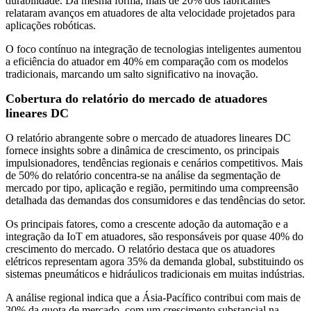
durabilidade. Da mesma forma, mais de 20% dos fabricantes
relataram avanços em atuadores de alta velocidade projetados para
aplicações robóticas.
O foco contínuo na integração de tecnologias inteligentes aumentou
a eficiência do atuador em 40% em comparação com os modelos
tradicionais, marcando um salto significativo na inovação.
Cobertura do relatório do mercado de atuadores
lineares DC
O relatório abrangente sobre o mercado de atuadores lineares DC
fornece insights sobre a dinâmica de crescimento, os principais
impulsionadores, tendências regionais e cenários competitivos. Mais
de 50% do relatório concentra-se na análise da segmentação de
mercado por tipo, aplicação e região, permitindo uma compreensão
detalhada das demandas dos consumidores e das tendências do setor.
Os principais fatores, como a crescente adoção da automação e a
integração da IoT em atuadores, são responsáveis ​​por quase 40% do
crescimento do mercado. O relatório destaca que os atuadores
elétricos representam agora 35% da demanda global, substituindo os
sistemas pneumáticos e hidráulicos tradicionais em muitas indústrias.
A análise regional indica que a Ásia-Pacífico contribui com mais de
30% da quota de mercado, com um crescimento substancial na