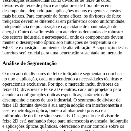
Tecnologias estabelecidas como divisores de feixe de cubo,
divisores de feixe de placa e acopladores de fibra oferecem
desempenho adequado para aplicações menos exigentes a custos
mais baixos. Para competir de forma eficaz, os divisores de feixe
treliçados devem se diferenciar em parâmetros como uniformidade,
independência de polarização e capacidade de manipulação de
energia. Outro desafio reside em atender às demandas de robustez
dos setores industrial e aeroespacial, onde os componentes devem
manter o desempenho óptico sob flutuações de temperatura de
±40°C e exposição a ambientes de alta vibração. A superação destas
barreiras será crucial para uma penetração sustentada no mercado.
Análise de Segmentação
O mercado de divisores de feixe treliçado é segmentado com base
no tipo e aplicação, cada um atendendo a necessidades técnicas e
operacionais exclusivas. Por tipo, o mercado inclui divisores de
feixe 1D, divisores de feixe 2D e outros, cada um projetado para
atender a configurações ópticas específicas, parâmetros de
desempenho e casos de uso industrial. O segmento de divisor de
feixe 1D domina devido à sua ampla adoção em interferometria a
laser e metrologia óptica, onde o alinhamento preciso e a
uniformidade do feixe são essenciais. O segmento de divisor de
feixe 2D está ganhando força para microscopia avançada, holografia
e aplicações ópticas quânticas, oferecendo maior controle sobre os