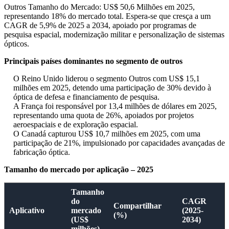
Outros Tamanho do Mercado: US$ 50,6 Milhões em 2025,
representando 18% do mercado total. Espera-se que cresça a um
CAGR de 5,9% de 2025 a 2034, apoiado por programas de
pesquisa espacial, modernização militar e personalização de sistemas
ópticos.
Principais países dominantes no segmento de outros
O Reino Unido liderou o segmento Outros com US$ 15,1
milhões em 2025, detendo uma participação de 30% devido à
óptica de defesa e financiamento de pesquisa.
A França foi responsável por 13,4 milhões de dólares em 2025,
representando uma quota de 26%, apoiados por projetos
aeroespaciais e de exploração espacial.
O Canadá capturou US$ 10,7 milhões em 2025, com uma
participação de 21%, impulsionado por capacidades avançadas de
fabricação óptica.
Tamanho do mercado por aplicação – 2025
Tamanho
do
CAGR
Compartilhar
Aplicativo
mercado
(2025-
(%)
(US$
2034)
milhões)