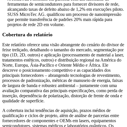
ferramentas de semicondutores para fornecer divisores de rede,
alcançando taxas de defeito abaixo de 1,2% em execuções piloto.
SUSS MicroTec AG. qualificou um processo de nanoimpressão
que permite transferência de padrões 20% mais rápida para
projetos de rede 2D em volume.
Cobertura do relatório
Este relatório oferece uma visão abrangente do cenário do divisor de
feixe treliçado, detalhando o tamanho do mercado, segmentação por
tipo (1D, 2D, outros) e aplicação (processamento de material a laser,
tratamentos estéticos, outros) e distribuição regional na América do
Norte, Europa, Ásia-Pacífico e Oriente Médio e África. Ele
descreve o posicionamento competitivo e as capacidades dos
principais fornecedores – abrangendo tecnologias de revestimento,
processos de padronização, métricas de manuseio de energia, faixas
de largura de banda e robustez ambiental – juntamente com uma
avaliação comparativa das principais especificações, como perda de
inserção, dependência de polarização, distorção de frente de onda e
qualidade de superfície.
A cobertura inclui tendências de aquisição, prazos médios de
qualificação e ciclos de projeto, além de análise de parcerias entre
fornecedores de componentes e OEMs em lasers, equipamentos
semicondutores, sistemas médicos e laboratórios quânticos. Os