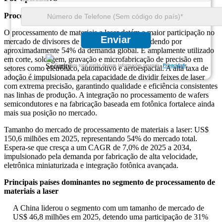
Processamento de materiais a laser
O processamento de materiais a laser detém a maior participação no
Enviar
mercado de divisores de feixe treliçado, respondendo por
aproximadamente 54% da demanda global. É amplamente utilizado
em corte, soldagem, gravação e microfabricação de precisão em
Garantimos total sigilo de suas informações pessoais.
Privacidade
setores como eletrônico, automotivo e aeroespacial. A alta taxa de
adoção é impulsionada pela capacidade de dividir feixes de laser
com extrema precisão, garantindo qualidade e eficiência consistentes
nas linhas de produção. A integração no processamento de wafers
semicondutores e na fabricação baseada em fotônica fortalece ainda
mais sua posição no mercado.
Tamanho do mercado de processamento de materiais a laser: US$
150,6 milhões em 2025, representando 54% do mercado total.
Espera-se que cresça a um CAGR de 7,0% de 2025 a 2034,
impulsionado pela demanda por fabricação de alta velocidade,
eletrônica miniaturizada e integração fotônica avançada.
Principais países dominantes no segmento de processamento de
materiais a laser
A China liderou o segmento com um tamanho de mercado de
US$ 46,8 milhões em 2025, detendo uma participação de 31%