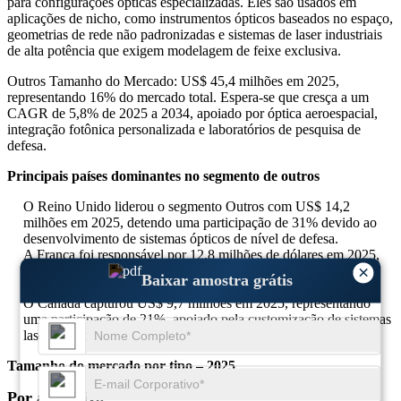
para configurações ópticas especializadas. Eles são usados ​​em
aplicações de nicho, como instrumentos ópticos baseados no espaço,
geometrias de rede não padronizadas e sistemas de laser industriais
de alta potência que exigem modelagem de feixe exclusiva.
Outros Tamanho do Mercado: US$ 45,4 milhões em 2025,
representando 16% do mercado total. Espera-se que cresça a um
CAGR de 5,8% de 2025 a 2034, apoiado por óptica aeroespacial,
integração fotônica personalizada e laboratórios de pesquisa de
defesa.
Principais países dominantes no segmento de outros
O Reino Unido liderou o segmento Outros com US$ 14,2
milhões em 2025, detendo uma participação de 31% devido ao
desenvolvimento de sistemas ópticos de nível de defesa.
A França foi responsável por 12,8 milhões de dólares em 2025,
×
com uma quota de 28%, impulsionada por programas de óptica
Baixar amostra grátis
espacial e colaborações de investigação.
O Canadá capturou US$ 9,7 milhões em 2025, representando
uma participação de 21%, apoiado pela customização de sistemas
laser industriais.
Tamanho do mercado por tipo – 2025
Por aplicativo