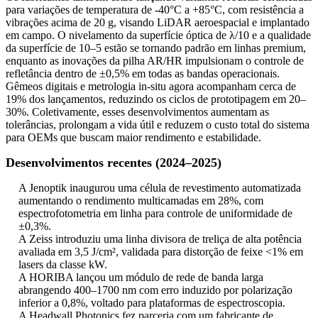
para variações de temperatura de -40°C a +85°C, com resistência a
vibrações acima de 20 g, visando LiDAR aeroespacial e implantado
em campo. O nivelamento da superfície óptica de λ/10 e a qualidade
da superfície de 10–5 estão se tornando padrão em linhas premium,
enquanto as inovações da pilha AR/HR impulsionam o controle de
refletância dentro de ±0,5% em todas as bandas operacionais.
Gêmeos digitais e metrologia in-situ agora acompanham cerca de
19% dos lançamentos, reduzindo os ciclos de prototipagem em 20–
30%. Coletivamente, esses desenvolvimentos aumentam as
tolerâncias, prolongam a vida útil e reduzem o custo total do sistema
para OEMs que buscam maior rendimento e estabilidade.
Desenvolvimentos recentes (2024–2025)
A Jenoptik inaugurou uma célula de revestimento automatizada
aumentando o rendimento multicamadas em 28%, com
espectrofotometria em linha para controle de uniformidade de
±0,3%.
A Zeiss introduziu uma linha divisora ​​de treliça de alta potência
avaliada em 3,5 J/cm², validada para distorção de feixe <1% em
lasers da classe kW.
A HORIBA lançou um módulo de rede de banda larga
abrangendo 400–1700 nm com erro induzido por polarização
inferior a 0,8%, voltado para plataformas de espectroscopia.
A Headwall Photonics fez parceria com um fabricante de