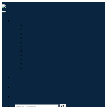
Indústrias
Tecnologia da Informação
Assistência médica
Máquinas e Equipamentos
Automotivo e Transporte
Alimentos e Bebidas
Energia e potência
Aeroespacial e Defesa
Agricultura
Produtos Químicos e Materiais
Arquitetura
Bens de consumo
Blogs
Sobre
Contato