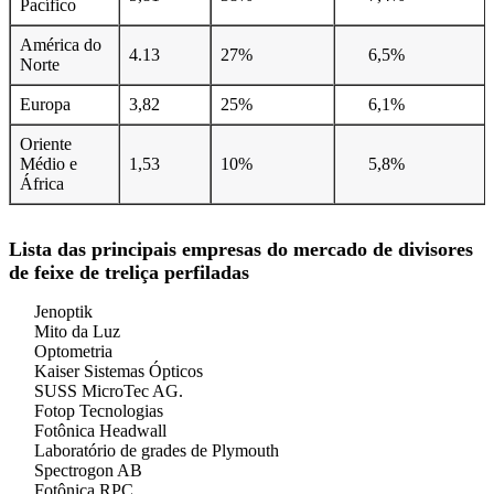
Pacífico
América do
4.13
27%
6,5%
Norte
Europa
3,82
25%
6,1%
Oriente
Médio e
1,53
10%
5,8%
África
Lista das principais empresas do mercado de divisores
de feixe de treliça perfiladas
Jenoptik
Mito da Luz
Optometria
Kaiser Sistemas Ópticos
SUSS MicroTec AG.
Fotop Tecnologias
Fotônica Headwall
Laboratório de grades de Plymouth
Spectrogon AB
Fotônica RPC