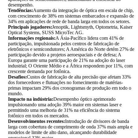
desempenho.
Tendências:
Aumento da integração de óptica em escala de chip,
com crescimento de 38% em sistemas embarcados e expansão de
34% em aplicações de rede de banda larga em todos os setores.
Principais jogadores:
Jenoptik, Lightsmyth, Optometria, Kaiser
Optical Systems, SUSS MicroTec AG.
Informações regionais:
A Ásia-Pacífico lidera com 41% de
participação, impulsionada pelos centros de fabricação de
eletrônicos e semicondutores; A América do Norte detém 27% de
participação devido a projetos aeroespaciais e de defesa; A
Europa garante uma participação de 21% na adoção do laser
industrial; O Oriente Médio e a África respondem por 11%, com
crescente demanda por fotônica.
Desafios:
Custos de fabricação de alta precisão que afetam 33%
dos fornecedores e flutuações no fornecimento de matérias-
primas impactam 29% dos cronogramas de produção em todo o
mundo.
Impacto na indústria:
Desempenho óptico aprimorado
impulsionando uma adoção 39% maior em sistemas laser e
permitindo uma melhoria de 31% na eficiência do sistema
fotônico em todos os mercados.
Desenvolvimentos recentes:
Introdução de divisores de banda
larga com cobertura de comprimento de onda 37% mais ampla e
modelos de limite de alto dano, alcançando durabilidade
operacional 32% maior.