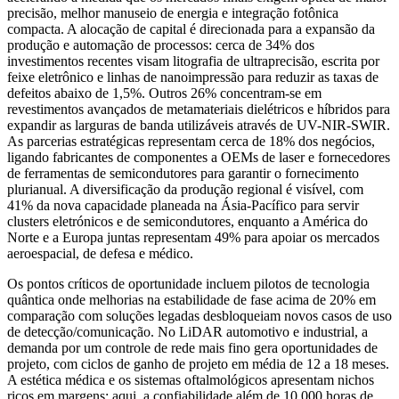
precisão, melhor manuseio de energia e integração fotônica
compacta. A alocação de capital é direcionada para a expansão da
produção e automação de processos: cerca de 34% dos
investimentos recentes visam litografia de ultraprecisão, escrita por
feixe eletrônico e linhas de nanoimpressão para reduzir as taxas de
defeitos abaixo de 1,5%. Outros 26% concentram-se em
revestimentos avançados de metamateriais dielétricos e híbridos para
expandir as larguras de banda utilizáveis ​​através de UV-NIR-SWIR.
As parcerias estratégicas representam cerca de 18% dos negócios,
ligando fabricantes de componentes a OEMs de laser e fornecedores
de ferramentas de semicondutores para garantir o fornecimento
plurianual. A diversificação da produção regional é visível, com
41% da nova capacidade planeada na Ásia-Pacífico para servir
clusters eletrónicos e de semicondutores, enquanto a América do
Norte e a Europa juntas representam 49% para apoiar os mercados
aeroespacial, de defesa e médico.
Os pontos críticos de oportunidade incluem pilotos de tecnologia
quântica onde melhorias na estabilidade de fase acima de 20% em
comparação com soluções legadas desbloqueiam novos casos de uso
de detecção/comunicação. No LiDAR automotivo e industrial, a
demanda por um controle de rede mais fino gera oportunidades de
projeto, com ciclos de ganho de projeto em média de 12 a 18 meses.
A estética médica e os sistemas oftalmológicos apresentam nichos
ricos em margens; aqui, a confiabilidade além de 10.000 horas de