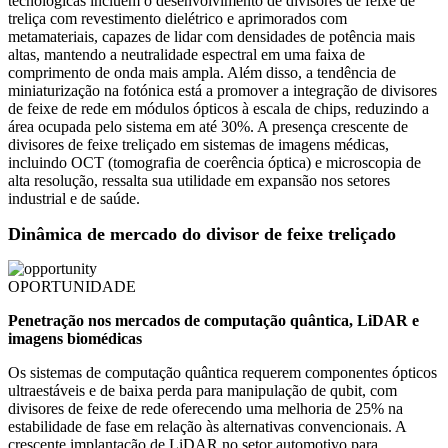
tecnológicas incluem o desenvolvimento de divisores de feixe de
treliça com revestimento dielétrico e aprimorados com
metamateriais, capazes de lidar com densidades de potência mais
altas, mantendo a neutralidade espectral em uma faixa de
comprimento de onda mais ampla. Além disso, a tendência de
miniaturização na fotónica está a promover a integração de divisores
de feixe de rede em módulos ópticos à escala de chips, reduzindo a
área ocupada pelo sistema em até 30%. A presença crescente de
divisores de feixe treliçado em sistemas de imagens médicas,
incluindo OCT (tomografia de coerência óptica) e microscopia de
alta resolução, ressalta sua utilidade em expansão nos setores
industrial e de saúde.
Dinâmica de mercado do divisor de feixe treliçado
OPORTUNIDADE
Penetração nos mercados de computação quântica, LiDAR e
imagens biomédicas
Os sistemas de computação quântica requerem componentes ópticos
ultraestáveis ​​e de baixa perda para manipulação de qubit, com
divisores de feixe de rede oferecendo uma melhoria de 25% na
estabilidade de fase em relação às alternativas convencionais. A
crescente implantação de LiDAR no setor automotivo para