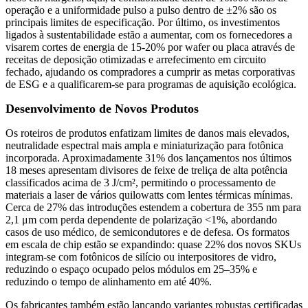
operação e a uniformidade pulso a pulso dentro de ±2% são os
principais limites de especificação. Por último, os investimentos
ligados à sustentabilidade estão a aumentar, com os fornecedores a
visarem cortes de energia de 15-20% por wafer ou placa através de
receitas de deposição otimizadas e arrefecimento em circuito
fechado, ajudando os compradores a cumprir as metas corporativas
de ESG e a qualificarem-se para programas de aquisição ecológica.
Desenvolvimento de Novos Produtos
Os roteiros de produtos enfatizam limites de danos mais elevados,
neutralidade espectral mais ampla e miniaturização para fotônica
incorporada. Aproximadamente 31% dos lançamentos nos últimos
18 meses apresentam divisores de feixe de treliça de alta potência
classificados acima de 3 J/cm², permitindo o processamento de
materiais a laser de vários quilowatts com lentes térmicas mínimas.
Cerca de 27% das introduções estendem a cobertura de 355 nm para
2,1 μm com perda dependente de polarização <1%, abordando
casos de uso médico, de semicondutores e de defesa. Os formatos
em escala de chip estão se expandindo: quase 22% dos novos SKUs
integram-se com fotônicos de silício ou interpositores de vidro,
reduzindo o espaço ocupado pelos módulos em 25–35% e
reduzindo o tempo de alinhamento em até 40%.
Os fabricantes também estão lançando variantes robustas certificadas