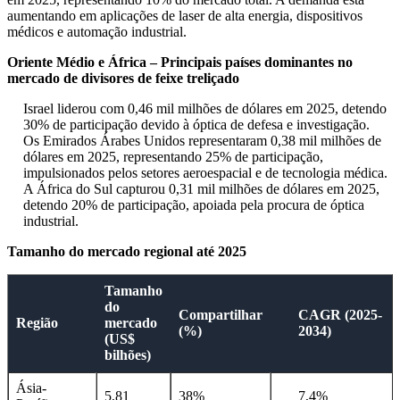
aumentando em aplicações de laser de alta energia, dispositivos
médicos e automação industrial.
Oriente Médio e África – Principais países dominantes no
mercado de divisores de feixe treliçado
Israel liderou com 0,46 mil milhões de dólares em 2025, detendo
30% de participação devido à óptica de defesa e investigação.
Os Emirados Árabes Unidos representaram 0,38 mil milhões de
dólares em 2025, representando 25% de participação,
impulsionados pelos setores aeroespacial e de tecnologia médica.
A África do Sul capturou 0,31 mil milhões de dólares em 2025,
detendo 20% de participação, apoiada pela procura de óptica
industrial.
Tamanho do mercado regional até 2025
Tamanho
do
Compartilhar
CAGR (2025-
Região
mercado
(%)
2034)
(US$
bilhões)
Ásia-
5,81
38%
7,4%