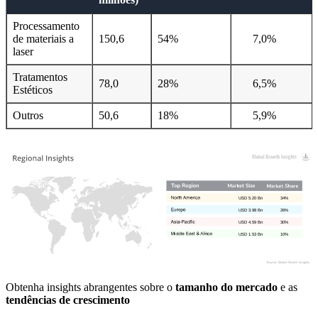
Processamento
de materiais a
150,6
54%
7,0%
laser
Tratamentos
78,0
28%
6,5%
Estéticos
Outros
50,6
18%
5,9%
USD 5.20 Bn
34%
USD 3.98 Bn
26%
USD 4.59 Bn
30%
USD 1.53 Bn
10%
Obtenha insights abrangentes sobre o
tamanho do mercado
e as
tendências de crescimento