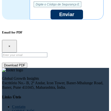
Enviar
Email for PDF
×
Download PDF
Global Growth Insights
Escritório No.- B, 2º Andar, Icon Tower, Baner-Mhalunge Road,
Baner, Pune 411045, Maharashtra, Índia.
Links Úteis
Contato