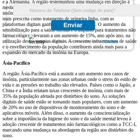
e a Alemanha. A região testemunhou uma mudança em direção à
medicina personalizada e soluções digitais de saúde para controlar a
insônia. A terapia cognitivo-comportamental (TCC-I) é cada vez
mais prescrita como tratamento de primeira linha, com as
plataformas digitais ganhando força substancial. O aumento da
Enviar
sensibilização para a saúde mental e o impulso para tratamentos não
farmacológicos levaram a um aumento de 15%, ano após ano, na
utilização destas terapias digitais. A crescente infraestrutura de saúde
Garantimos total sigilo de suas informações pessoais.
Privacidade
e o envelhecimento da população contribuem ainda mais para a
expansão do mercado da insónia na Europa.
Ásia-Pacífico
A região Ásia-Pacífico está a assistir a um aumento nos casos de
insónia, particularmente nas zonas urbanas onde o stress do estilo de
vida e as pressões no trabalho são elevados. Países como o Japão, a
China e a Índia relatam taxas crescentes de insónia, com mais de
35% da população afetada por distúrbios do sono. As soluções
digitais de saúde estão se tornando mais populares, com um aumento
de 20% no uso de dispositivos de monitoramento do sono e de
aplicativos móveis. Além disso, o aumento da consciencialização
sobre a importância da higiene do sono e da saúde mental levou à
adoção crescente de tratamentos não farmacológicos como a TCC-I,
marcando uma mudança na abordagem da região aos distúrbios do
sono.