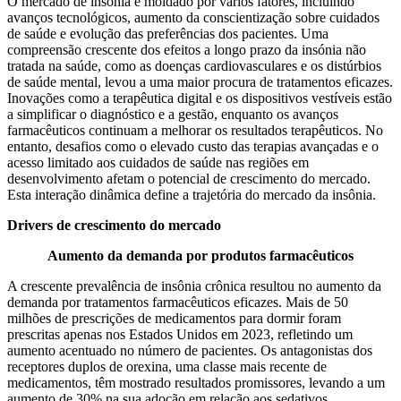
O mercado de insônia é moldado por vários fatores, incluindo
avanços tecnológicos, aumento da conscientização sobre cuidados
de saúde e evolução das preferências dos pacientes. Uma
compreensão crescente dos efeitos a longo prazo da insónia não
tratada na saúde, como as doenças cardiovasculares e os distúrbios
de saúde mental, levou a uma maior procura de tratamentos eficazes.
Inovações como a terapêutica digital e os dispositivos vestíveis estão
a simplificar o diagnóstico e a gestão, enquanto os avanços
farmacêuticos continuam a melhorar os resultados terapêuticos. No
entanto, desafios como o elevado custo das terapias avançadas e o
acesso limitado aos cuidados de saúde nas regiões em
desenvolvimento afetam o potencial de crescimento do mercado.
Esta interação dinâmica define a trajetória do mercado da insônia.
Drivers de crescimento do mercado
Aumento da demanda por produtos farmacêuticos
A crescente prevalência de insônia crônica resultou no aumento da
demanda por tratamentos farmacêuticos eficazes. Mais de 50
milhões de prescrições de medicamentos para dormir foram
prescritas apenas nos Estados Unidos em 2023, refletindo um
aumento acentuado no número de pacientes. Os antagonistas dos
receptores duplos de orexina, uma classe mais recente de
medicamentos, têm mostrado resultados promissores, levando a um
aumento de 30% na sua adoção em relação aos sedativos