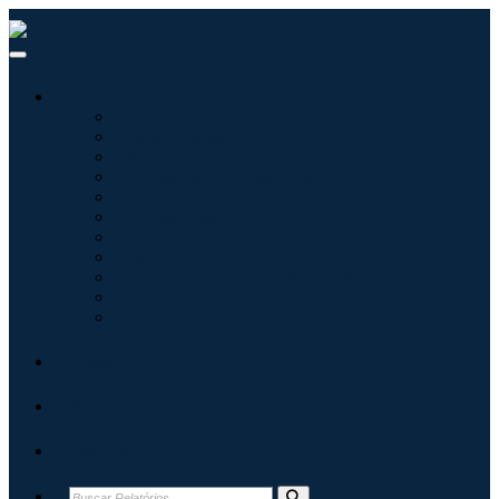
Indústrias
Tecnologia da Informação
Assistência médica
Máquinas e Equipamentos
Automotivo e Transporte
Alimentos e Bebidas
Energia e potência
Aeroespacial e Defesa
Agricultura
Produtos Químicos e Materiais
Arquitetura
Bens de consumo
Blogs
Sobre
Contato