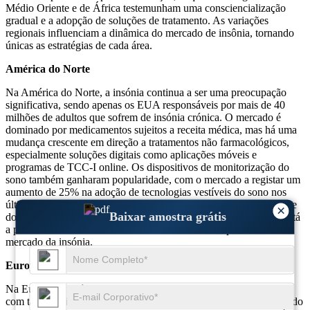
Médio Oriente e de África testemunham uma consciencialização
gradual e a adopção de soluções de tratamento. As variações
regionais influenciam a dinâmica do mercado de insônia, tornando
únicas as estratégias de cada área.
América do Norte
Na América do Norte, a insónia continua a ser uma preocupação
significativa, sendo apenas os EUA responsáveis ​​por mais de 40
milhões de adultos que sofrem de insónia crónica. O mercado é
dominado por medicamentos sujeitos a receita médica, mas há uma
mudança crescente em direção a tratamentos não farmacológicos,
especialmente soluções digitais como aplicações móveis e
programas de TCC-I online. Os dispositivos de monitorização do
sono também ganharam popularidade, com o mercado a registar um
aumento de 25% na adoção de tecnologias vestíveis do sono nos
últimos anos. O crescente reconhecimento da importância da saúde
×
Baixar amostra grátis
do sono, combinado com os avanços nas opções de tratamento, está
a posicionar a América do Norte como um líder importante no
mercado da insónia.
Europa
Na Europa, a insónia afecta aproximadamente 20% da população,
com taxas mais elevadas observadas em países como o Reino Unido