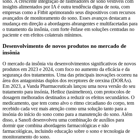
sono. A crescente integração de rastreadores de sono vestíveis com
insights alimentados por IA é outra tendência digna de nota, com
empresas como a Fitbit aprimorando seus dispositivos com recursos
avançados de monitoramento do sono. Esses avanços destacam a
mudança em direção a abordagens abrangentes e multifacetadas para
o tratamento da insônia, com forte ênfase em soluções centradas no
paciente e em efeitos colaterais mínimos.
Desenvolvimento de novos produtos no mercado de
insônia
O mercado da insônia viu desenvolvimentos significativos de novos
produtos em 2023 e 2024, com foco no aumento da eficácia e da
segurança dos tratamentos. Uma das principais inovações ocorreu na
área dos antagonistas duplos dos receptores de orexina (DORAs).
Em 2023, a Vanda Pharmaceuticals lançou uma nova versão do seu
tratamento para insónia, Hetlioz (tasimelteon), com protocolos de
dosagem melhorados destinados a reduzir os efeitos secundários. O
medicamento, que tem como alvo o ritmo circadiano do corpo, tem
recebido cada vez mais atenção como uma solução tanto para a
insónia do início do sono como para a manutenção do sono. Além
disso, a Sanofi desenvolveu uma combinação de auxílios para
dormir que combina abordagens farmacológicas e não
farmacológicas, incluindo educação sobre o sono e tecnologia de
monitoramento do sono.