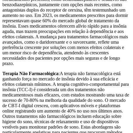
benzodiazepínicos, juntamente com opções mais recentes, como
antagonistas duplos do receptor de orexina, têm testemunhado um
aumento no uso. Em 2023, os medicamentos prescritos para dormir
representavam quase 60% do mercado global de tratamento da
insônia. Esses medicamentos oferecem alívio rápido para a insônia
aguda, mas trazem preocupações em relação à dependência e aos
efeitos colaterais. A mudança para tratamentos farmacológicos mais
avançados, como o daridorexante e o suvorexante, reflete uma
preferência crescente por soluções com menos efeitos colaterais e
um menor risco de dependência, atendendo às crescentes
necessidades dos pacientes por opções mais seguras e de longo
prazo.
Terapia Não Farmacológica
:A terapia não farmacológica está
ganhando força no mercado de insônia devido à sua eficácia e
efeitos colaterais mínimos. A terapia cognitivo-comportamental para
insônia (TCC-I) é considerada um dos tratamentos não
medicamentosos mais eficazes, com estudos mostrando uma taxa de
sucesso de 70-80% na melhoria da qualidade do sono. O mercado
de CBT-I digital cresceu, com aplicativos móveis e plataformas
online registrando um aumento de 40% no uso nos últimos anos.
Outros tratamentos não farmacológicos incluem educação sobre
higiene do sono, técnicas de relaxamento e uso de dispositivos
vestíveis para monitorar padrões de sono. Estas abordagens são
particularmente apelativas para pacientes que procuram métodos