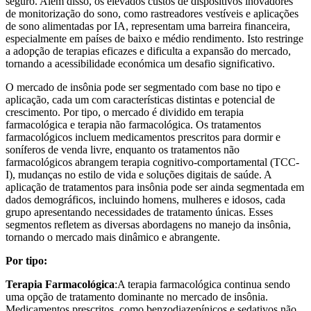
seguro. Além disso, os elevados custos de dispositivos inovadores
de monitorização do sono, como rastreadores vestíveis e aplicações
de sono alimentadas por IA, representam uma barreira financeira,
especialmente em países de baixo e médio rendimento. Isto restringe
a adopção de terapias eficazes e dificulta a expansão do mercado,
tornando a acessibilidade económica um desafio significativo.
O mercado de insônia pode ser segmentado com base no tipo e
aplicação, cada um com características distintas e potencial de
crescimento. Por tipo, o mercado é dividido em terapia
farmacológica e terapia não farmacológica. Os tratamentos
farmacológicos incluem medicamentos prescritos para dormir e
soníferos de venda livre, enquanto os tratamentos não
farmacológicos abrangem terapia cognitivo-comportamental (TCC-
I), mudanças no estilo de vida e soluções digitais de saúde. A
aplicação de tratamentos para insônia pode ser ainda segmentada em
dados demográficos, incluindo homens, mulheres e idosos, cada
grupo apresentando necessidades de tratamento únicas. Esses
segmentos refletem as diversas abordagens no manejo da insônia,
tornando o mercado mais dinâmico e abrangente.
Por tipo:
Terapia Farmacológica
:A terapia farmacológica continua sendo
uma opção de tratamento dominante no mercado de insônia.
Medicamentos prescritos, como benzodiazepínicos e sedativos não