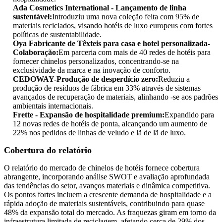
Ada Cosmetics International - Lançamento de linha
sustentável:
Introduziu uma nova coleção feita com 95% de
materiais reciclados, visando hotéis de luxo europeus com fortes
políticas de sustentabilidade.
Oya Fabricante de Têxteis para casa e hotel personalizada-
Colaboração:
Em parceria com mais de 40 redes de hotéis para
fornecer chinelos personalizados, concentrando-se na
exclusividade da marca e na inovação de conforto.
CEDOWAY-Produção de desperdício zero:
Reduziu a
produção de resíduos de fábrica em 33% através de sistemas
avançados de recuperação de materiais, alinhando -se aos padrões
ambientais internacionais.
Frette - Expansão de hospitalidade premium:
Expandido para
12 novas redes de hotéis de ponta, alcançando um aumento de
22% nos pedidos de linhas de veludo e lã de lã de luxo.
Cobertura do relatório
O relatório do mercado de chinelos de hotéis fornece cobertura
abrangente, incorporando análise SWOT e avaliação aprofundada
das tendências do setor, avanços materiais e dinâmica competitiva.
Os pontos fortes incluem a crescente demanda de hospitalidade e a
rápida adoção de materiais sustentáveis, contribuindo para quase
48% da expansão total do mercado. As fraquezas giram em torno da
infraestrutura limitada de reciclagem, afetando cerca de 29% dos