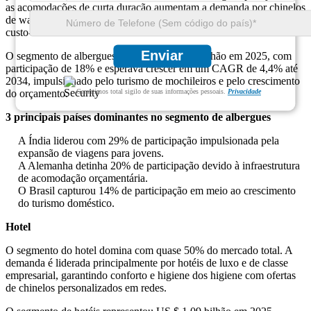
as acomodações de curta duração aumentam a demanda por chinelos
de waffle e não tecidos acessíveis, concentrando-se em higiene e
custo-efetividade.
Enviar
O segmento de albergues atingiu US $ 0,39 bilhão em 2025, com
participação de 18% e esperava crescer em um CAGR de 4,4% até
2034, impulsionado pelo turismo de mochileiros e pelo crescimento
Garantimos total sigilo de suas informações pessoais.
Privacidade
do orçamento.
3 principais países dominantes no segmento de albergues
A Índia liderou com 29% de participação impulsionada pela
expansão de viagens para jovens.
A Alemanha detinha 20% de participação devido à infraestrutura
de acomodação orçamentária.
O Brasil capturou 14% de participação em meio ao crescimento
do turismo doméstico.
Hotel
O segmento do hotel domina com quase 50% do mercado total. A
demanda é liderada principalmente por hotéis de luxo e de classe
empresarial, garantindo conforto e higiene dos higiene com ofertas
de chinelos personalizados em redes.