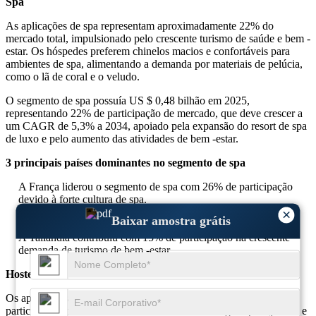
Spa
As aplicações de spa representam aproximadamente 22% do
mercado total, impulsionado pelo crescente turismo de saúde e bem -
estar. Os hóspedes preferem chinelos macios e confortáveis ​​para
ambientes de spa, alimentando a demanda por materiais de pelúcia,
como o lã de coral e o veludo.
O segmento de spa possuía US $ 0,48 bilhão em 2025,
representando 22% de participação de mercado, que deve crescer a
um CAGR de 5,3% a 2034, apoiado pela expansão do resort de spa
de luxo e pelo aumento das atividades de bem -estar.
3 principais países dominantes no segmento de spa
A França liderou o segmento de spa com 26% de participação
devido à forte cultura de spa.
O Japão detinha 19% de participação apoiada pelos resorts
×
Baixar amostra grátis
tradicionais de bem -estar.
A Tailândia contribuiu com 15% de participação na crescente
demanda de turismo de bem -estar.
Hostel
Os aplicativos de albergues representam cerca de 18% da
participação total do mercado. O aumento das viagens para jovens e