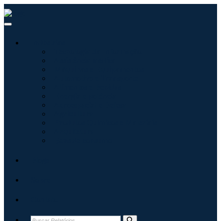
Indústrias
Tecnologia da Informação
Assistência médica
Máquinas e Equipamentos
Automotivo e Transporte
Alimentos e Bebidas
Energia e potência
Aeroespacial e Defesa
Agricultura
Produtos Químicos e Materiais
Arquitetura
Bens de consumo
Blogs
Sobre
Contato