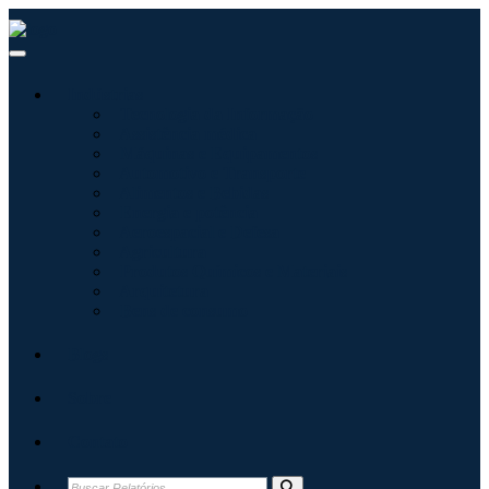
Indústrias
Tecnologia da Informação
Assistência médica
Máquinas e Equipamentos
Automotivo e Transporte
Alimentos e Bebidas
Energia e potência
Aeroespacial e Defesa
Agricultura
Produtos Químicos e Materiais
Arquitetura
Bens de consumo
Blogs
Sobre
Contato