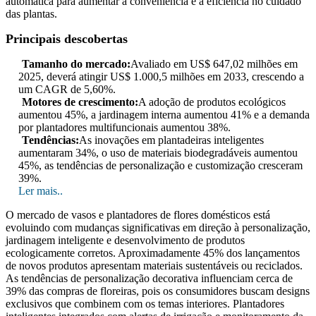
automática para aumentar a conveniência e a eficiência no cuidado
das plantas.
Principais descobertas
Tamanho do mercado:
Avaliado em US$ 647,02 milhões em
2025, deverá atingir US$ 1.000,5 milhões em 2033, crescendo a
um CAGR de 5,60%.
Motores de crescimento:
A adoção de produtos ecológicos
aumentou 45%, a jardinagem interna aumentou 41% e a demanda
por plantadores multifuncionais aumentou 38%.
Tendências:
As inovações em plantadeiras inteligentes
aumentaram 34%, o uso de materiais biodegradáveis ​​aumentou
45%, as tendências de personalização e customização cresceram
39%.
Ler mais..
O mercado de vasos e plantadores de flores domésticos está
evoluindo com mudanças significativas em direção à personalização,
jardinagem inteligente e desenvolvimento de produtos
ecologicamente corretos. Aproximadamente 45% dos lançamentos
de novos produtos apresentam materiais sustentáveis ​​ou reciclados.
As tendências de personalização decorativa influenciam cerca de
39% das compras de floreiras, pois os consumidores buscam designs
exclusivos que combinem com os temas interiores. Plantadores