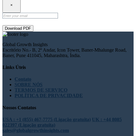
×
Download PDF
Global Growth Insights
Escritório No.- B, 2º Andar, Icon Tower, Baner-Mhalunge Road,
Baner, Pune 411045, Maharashtra, Índia.
Links Úteis
Contato
SOBRE NÓS
TERMOS DE SERVIÇO
POLÍTICA DE PRIVACIDADE
Nossos Contatos
USA : +1 (855) 467-7775 (Ligação gratuita)
UK : +44 8085
022397 (Ligação gratuita)
sales@globalgrowthinsights.com