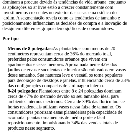
dominam a procura devido às tendências da vida urbana, enquanto
as aplicações ao ar livre estão a crescer constantemente com
investimentos crescentes no exterior das casas e na estética do
jardim. A segmentação revela como as tendências de tamanho e
posicionamento influenciam as decisões de compra e a inovação de
design em diferentes grupos demográficos de consumidores.
Por tipo
Menos de 8 polegadas:
As plantadeiras com menos de 20
centímetros representam cerca de 36% do mercado total,
preferidas pelos consumidores urbanos que vivem em
apartamentos e casas menores. Aproximadamente 42% dos
jardins de ervas e suculentas de interior são cultivados em vasos
desse tamanho. Sua natureza leve e versátil os torna populares
para decoração de desktops e janelas, influenciando cerca de 33%
das configurações compactas de jardinagem interna.
8-24 polegadas:
Plantadores entre 8 e 24 polegadas dominam
cerca de 47% do mercado devido ao seu tamanho ideal para
ambientes internos e externos. Cerca de 39% das floriculturas e
hortas residenciais utilizam vasos nessa faixa de tamanho. Os
consumidores priorizam essas plantadeiras pela capacidade de
acomodar plantas ornamentais de médio porte e fácil
reposicionamento, impulsionando 34% das vendas totais de
produtos nesse segmento.