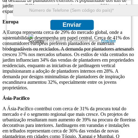
da demanda de plantadores externos. A popularidade dos kits de
jardinagem DIY com vasos decorativos aumentou 29%, apoiando a
expansão contínua do mercado.
Europa
Enviar
A Europa representa cerca de 29% do mercado global, onde a
sustentabilidade desempenha um papel central. Cerca de 41% dos
Garantimos total sigilo de suas informações pessoais.
Privacidade
consumidores europeus preferem plantadores de materiais
biodegradáveis ​​ou reciclados. A demanda por plantadores artesanais
cresceu 37% nos mercados urbanos. Os estilos de vida centrados no
jardim influenciam 34% das vendas de plantadores em propriedades
residenciais, enquanto as iniciativas de jardinagem vertical
impulsionaram a adoção de plantadores internos em 28%. A
demanda por designs minimalistas de plantadores de inspiração
escandinava aumentou 32%, especialmente entre os jovens
proprietários.
Ásia-Pacífico
A Ásia-Pacífico contribui com cerca de 31% da procura total do
mercado e é o segmento regional que mais cresce. Os projetos de
urbanização resultaram num aumento de 39% na procura de floreiras
decorativas para interiores. Jardinagens em varandas e instalações
em telhados representam cerca de 36% das vendas de novas
plantadeiras em cidades como Tóquio, Xangai e Mumbai. O