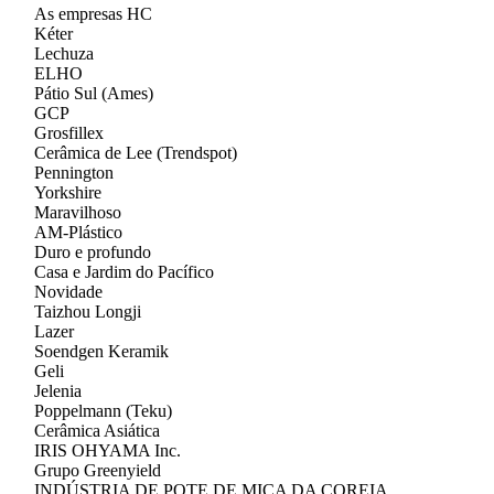
As empresas HC
Kéter
Lechuza
ELHO
Pátio Sul (Ames)
GCP
Grosfillex
Cerâmica de Lee (Trendspot)
Pennington
Yorkshire
Maravilhoso
AM-Plástico
Duro e profundo
Casa e Jardim do Pacífico
Novidade
Taizhou Longji
Lazer
Soendgen Keramik
Geli
Jelenia
Poppelmann (Teku)
Cerâmica Asiática
IRIS OHYAMA Inc.
Grupo Greenyield
INDÚSTRIA DE POTE DE MICA DA COREIA