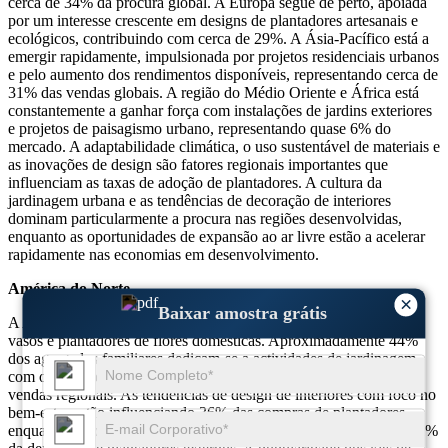
cerca de 34% da procura global. A Europa segue de perto, apoiada
por um interesse crescente em designs de plantadores artesanais e
ecológicos, contribuindo com cerca de 29%. A Ásia-Pacífico está a
emergir rapidamente, impulsionada por projetos residenciais urbanos
e pelo aumento dos rendimentos disponíveis, representando cerca de
31% das vendas globais. A região do Médio Oriente e África está
constantemente a ganhar força com instalações de jardins exteriores
e projetos de paisagismo urbano, representando quase 6% do
mercado. A adaptabilidade climática, o uso sustentável de materiais e
as inovações de design são fatores regionais importantes que
influenciam as taxas de adoção de plantadores. A cultura da
jardinagem urbana e as tendências de decoração de interiores
dominam particularmente a procura nas regiões desenvolvidas,
enquanto as oportunidades de expansão ao ar livre estão a acelerar
rapidamente nas economias em desenvolvimento.
América do Norte
×
Baixar amostra grátis
A América do Norte detém cerca de 34% do mercado global de
vasos e plantadores de flores domésticas. Aproximadamente 44%
dos agregados familiares dedicam-se a actividades de jardinagem,
com os plantadores de interior contribuindo para 38% do total das
vendas regionais. As tendências de design de interiores com foco no
bem-estar estão influenciando 36% das compras de plantadores,
enquanto as configurações de pátios e varandas geram cerca de 31%