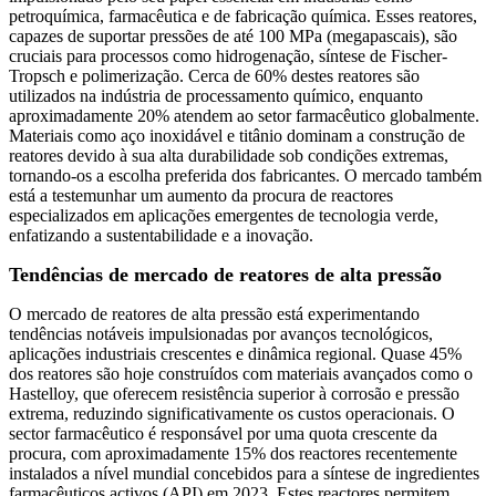
petroquímica, farmacêutica e de fabricação química. Esses reatores,
capazes de suportar pressões de até 100 MPa (megapascais), são
cruciais para processos como hidrogenação, síntese de Fischer-
Tropsch e polimerização. Cerca de 60% destes reatores são
utilizados na indústria de processamento químico, enquanto
aproximadamente 20% atendem ao setor farmacêutico globalmente.
Materiais como aço inoxidável e titânio dominam a construção de
reatores devido à sua alta durabilidade sob condições extremas,
tornando-os a escolha preferida dos fabricantes. O mercado também
está a testemunhar um aumento da procura de reactores
especializados em aplicações emergentes de tecnologia verde,
enfatizando a sustentabilidade e a inovação.
Tendências de mercado de reatores de alta pressão
O mercado de reatores de alta pressão está experimentando
tendências notáveis ​​impulsionadas por avanços tecnológicos,
aplicações industriais crescentes e dinâmica regional. Quase 45%
dos reatores são hoje construídos com materiais avançados como o
Hastelloy, que oferecem resistência superior à corrosão e pressão
extrema, reduzindo significativamente os custos operacionais. O
sector farmacêutico é responsável por uma quota crescente da
procura, com aproximadamente 15% dos reactores recentemente
instalados a nível mundial concebidos para a síntese de ingredientes
farmacêuticos activos (API) em 2023. Estes reactores permitem