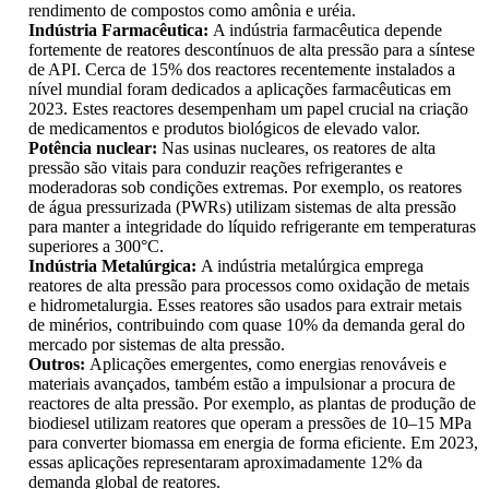
rendimento de compostos como amônia e uréia.
Indústria Farmacêutica:
A indústria farmacêutica depende
fortemente de reatores descontínuos de alta pressão para a síntese
de API. Cerca de 15% dos reactores recentemente instalados a
nível mundial foram dedicados a aplicações farmacêuticas em
2023. Estes reactores desempenham um papel crucial na criação
de medicamentos e produtos biológicos de elevado valor.
Potência nuclear:
Nas usinas nucleares, os reatores de alta
pressão são vitais para conduzir reações refrigerantes e
moderadoras sob condições extremas. Por exemplo, os reatores
de água pressurizada (PWRs) utilizam sistemas de alta pressão
para manter a integridade do líquido refrigerante em temperaturas
superiores a 300°C.
Indústria Metalúrgica:
A indústria metalúrgica emprega
reatores de alta pressão para processos como oxidação de metais
e hidrometalurgia. Esses reatores são usados ​​para extrair metais
de minérios, contribuindo com quase 10% da demanda geral do
mercado por sistemas de alta pressão.
Outros:
Aplicações emergentes, como energias renováveis ​​e
materiais avançados, também estão a impulsionar a procura de
reactores de alta pressão. Por exemplo, as plantas de produção de
biodiesel utilizam reatores que operam a pressões de 10–15 MPa
para converter biomassa em energia de forma eficiente. Em 2023,
essas aplicações representaram aproximadamente 12% da
demanda global de reatores.