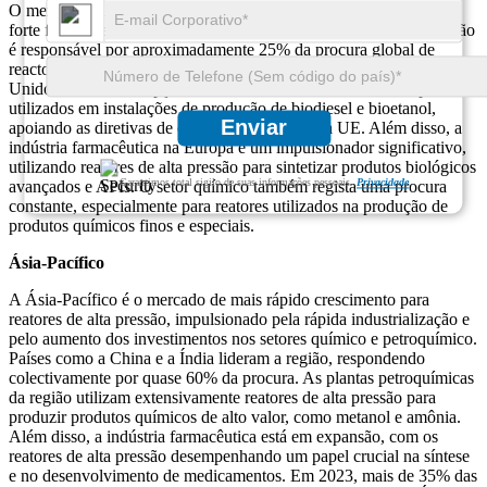
O mercado europeu de reatores de alta pressão é marcado por um
forte foco na energia verde e na sustentabilidade ambiental. A região
é responsável por aproximadamente 25% da procura global de
reactores de alta pressão, com a Alemanha, a França e o Reino
Unido a liderar a adopção. Quase 30% dos reatores na Europa são
utilizados em instalações de produção de biodiesel e bioetanol,
Enviar
apoiando as diretivas de energias renováveis ​​da UE. Além disso, a
indústria farmacêutica na Europa é um impulsionador significativo,
utilizando reatores de alta pressão para sintetizar produtos biológicos
Garantimos total sigilo de suas informações pessoais.
Privacidade
avançados e APIs. O setor químico também regista uma procura
constante, especialmente para reatores utilizados na produção de
produtos químicos finos e especiais.
Ásia-Pacífico
A Ásia-Pacífico é o mercado de mais rápido crescimento para
reatores de alta pressão, impulsionado pela rápida industrialização e
pelo aumento dos investimentos nos setores químico e petroquímico.
Países como a China e a Índia lideram a região, respondendo
colectivamente por quase 60% da procura. As plantas petroquímicas
da região utilizam extensivamente reatores de alta pressão para
produzir produtos químicos de alto valor, como metanol e amônia.
Além disso, a indústria farmacêutica está em expansão, com os
reatores de alta pressão desempenhando um papel crucial na síntese
e no desenvolvimento de medicamentos. Em 2023, mais de 35% das