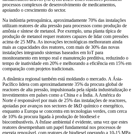
processos complexos de desenvolvimento de medicamentos,
apoiando o crescimento do sector.
Na indústria petroquímica, aproximadamente 70% das instalações
utilizam reatores de alta pressão para processos como produção de
amônia e síntese de metanol. Por exemplo, uma planta típica de
produção de metanol requer reatores capazes de lidar com pressões
acima de 25 MPa. As inovações tecnológicas melhoraram ainda
mais as capacidades dos reatores, com mais de 30% das novas
instalações integrando sistemas baseados em IoT para
monitoramento em tempo real e manutenção preditiva, reduzindo o
tempo de inatividade em 20% e melhorando a eficiência em 15% em
comparação com projetos tradicionais.
A dinâmica regional também está moldando o mercado. A Ásia-
Pacífico lidera com aproximadamente 35% da procura global de
reactores de alta pressão, impulsionada pela rápida industrialização e
investimentos em países como a China e a Índia. A América do
Norte é responsável por mais de 25% das instalações de reactores,
apoiadas por avanços nos sectores de I&D químico e energético,
enquanto a Europa se concentra em tecnologias verdes, com cerca
de 10% da procura ligada à produção de biodiesel e
biocombustíveis. A ênfase ambiental é evidente, uma vez que estes
reatores desempenham um papel fundamental nos processos de
energia renovável, com reatores de biodiesel operando a 10-15 MPa