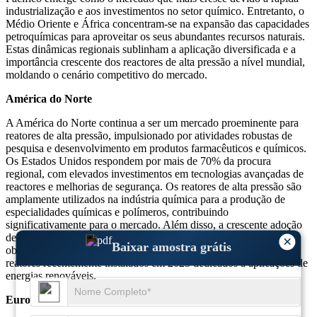
industrialização e aos investimentos no setor químico. Entretanto, o
Médio Oriente e África concentram-se na expansão das capacidades
petroquímicas para aproveitar os seus abundantes recursos naturais.
Estas dinâmicas regionais sublinham a aplicação diversificada e a
importância crescente dos reactores de alta pressão a nível mundial,
moldando o cenário competitivo do mercado.
América do Norte
A América do Norte continua a ser um mercado proeminente para
reatores de alta pressão, impulsionado por atividades robustas de
pesquisa e desenvolvimento em produtos farmacêuticos e químicos.
Os Estados Unidos respondem por mais de 70% da procura
regional, com elevados investimentos em tecnologias avançadas de
reactores e melhorias de segurança. Os reatores de alta pressão são
amplamente utilizados na indústria química para a produção de
especialidades químicas e polímeros, contribuindo
significativamente para o mercado. Além disso, a crescente adoção
de reatores na produção de biocombustíveis está alinhada com os
×
Baixar amostra grátis
objetivos de sustentabilidade da região, com cerca de 15% dos
reatores recentemente instalados em 2023 dedicados a aplicações de
energias renováveis.
Europa