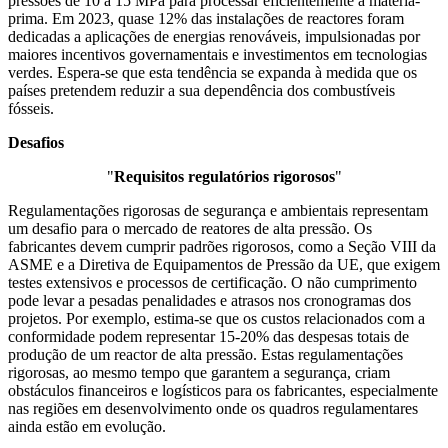
pressões de 10 a 15 MPa para processar eficientemente a matéria-
prima. Em 2023, quase 12% das instalações de reactores foram
dedicadas a aplicações de energias renováveis, impulsionadas por
maiores incentivos governamentais e investimentos em tecnologias
verdes. Espera-se que esta tendência se expanda à medida que os
países pretendem reduzir a sua dependência dos combustíveis
fósseis.
Desafios
"
Requisitos regulatórios rigorosos
"
Regulamentações rigorosas de segurança e ambientais representam
um desafio para o mercado de reatores de alta pressão. Os
fabricantes devem cumprir padrões rigorosos, como a Seção VIII da
ASME e a Diretiva de Equipamentos de Pressão da UE, que exigem
testes extensivos e processos de certificação. O não cumprimento
pode levar a pesadas penalidades e atrasos nos cronogramas dos
projetos. Por exemplo, estima-se que os custos relacionados com a
conformidade podem representar 15-20% das despesas totais de
produção de um reactor de alta pressão. Estas regulamentações
rigorosas, ao mesmo tempo que garantem a segurança, criam
obstáculos financeiros e logísticos para os fabricantes, especialmente
nas regiões em desenvolvimento onde os quadros regulamentares
ainda estão em evolução.