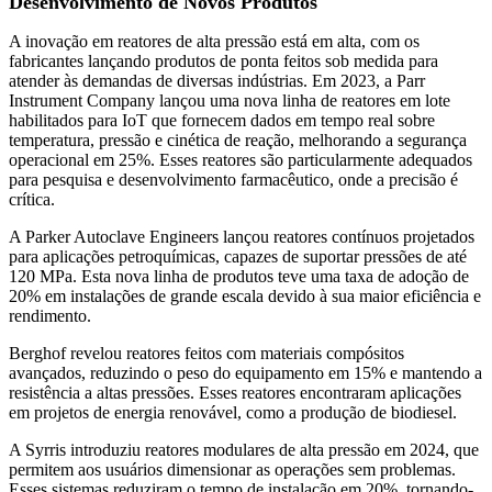
Desenvolvimento de Novos Produtos
A inovação em reatores de alta pressão está em alta, com os
fabricantes lançando produtos de ponta feitos sob medida para
atender às demandas de diversas indústrias. Em 2023, a Parr
Instrument Company lançou uma nova linha de reatores em lote
habilitados para IoT que fornecem dados em tempo real sobre
temperatura, pressão e cinética de reação, melhorando a segurança
operacional em 25%. Esses reatores são particularmente adequados
para pesquisa e desenvolvimento farmacêutico, onde a precisão é
crítica.
A Parker Autoclave Engineers lançou reatores contínuos projetados
para aplicações petroquímicas, capazes de suportar pressões de até
120 MPa. Esta nova linha de produtos teve uma taxa de adoção de
20% em instalações de grande escala devido à sua maior eficiência e
rendimento.
Berghof revelou reatores feitos com materiais compósitos
avançados, reduzindo o peso do equipamento em 15% e mantendo a
resistência a altas pressões. Esses reatores encontraram aplicações
em projetos de energia renovável, como a produção de biodiesel.
A Syrris introduziu reatores modulares de alta pressão em 2024, que
permitem aos usuários dimensionar as operações sem problemas.
Esses sistemas reduziram o tempo de instalação em 20%, tornando-