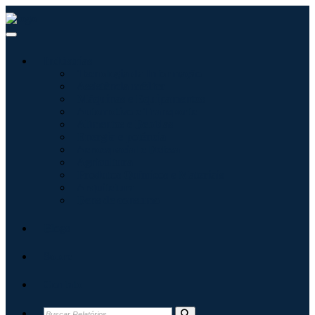
Indústrias
Tecnologia da Informação
Assistência médica
Máquinas e Equipamentos
Automotivo e Transporte
Alimentos e Bebidas
Energia e potência
Aeroespacial e Defesa
Agricultura
Produtos Químicos e Materiais
Arquitetura
Bens de consumo
Blogs
Sobre
Contato