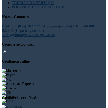
TERMOS DE SERVIÇO
POLÍTICA DE PRIVACIDADE
Nossos Contatos
USA : +1 (855) 467-7775 (Ligação gratuita)
UK : +44 8085
022397 (Ligação gratuita)
sales@globalgrowthinsights.com
Conecte-se Conosco
Confiança online
Confiável e certificado