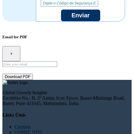
Enviar
Email for PDF
×
Download PDF
Global Growth Insights
Escritório No.- B, 2º Andar, Icon Tower, Baner-Mhalunge Road,
Baner, Pune 411045, Maharashtra, Índia.
Links Úteis
Contato
SOBRE NÓS