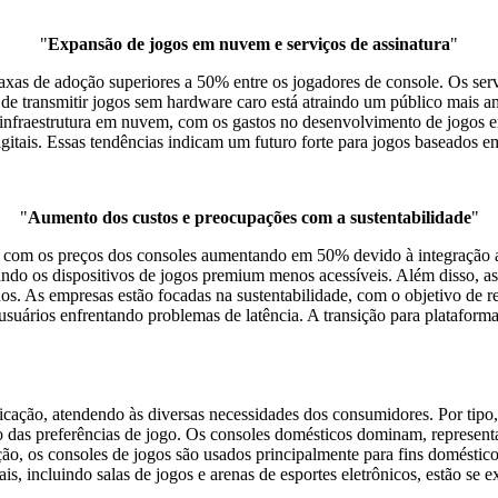
"
Expansão de jogos em nuvem e serviços de assinatura
"
xas de adoção superiores a 50% entre os jogadores de console. Os ser
de transmitir jogos sem hardware caro está atraindo um público mais
infraestrutura em nuvem, com os gastos no desenvolvimento de jogos
digitais. Essas tendências indicam um futuro forte para jogos baseados
"
Aumento dos custos e preocupações com a sustentabilidade
"
, com os preços dos consoles aumentando em 50% devido à integração 
do os dispositivos de jogos premium menos acessíveis. Além disso, as
nos. As empresas estão focadas na sustentabilidade, com o objetivo d
ários enfrentando problemas de latência. A transição para plataformas 
cação, atendendo às diversas necessidades dos consumidores. Por tipo,
das preferências de jogo. Os consoles domésticos dominam, representa
ão, os consoles de jogos são usados ​​principalmente para fins doméstic
, incluindo salas de jogos e arenas de esportes eletrônicos, estão se