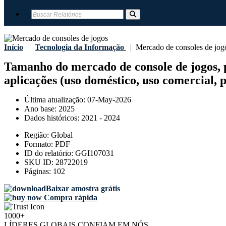
Início
|
Tecnologia da Informação
|
Mercado de consoles de jog
Tamanho do mercado de console de jogos, par
aplicações (uso doméstico, uso comercial, po
Última atualização:
07-May-2026
Ano base:
2025
Dados históricos:
2021 - 2024
Região:
Global
Formato:
PDF
ID do relatório:
GGI107031
SKU ID:
28722019
Páginas:
102
Baixar amostra grátis
Compra rápida
1000+
LÍDERES GLOBAIS CONFIAM EM NÓS