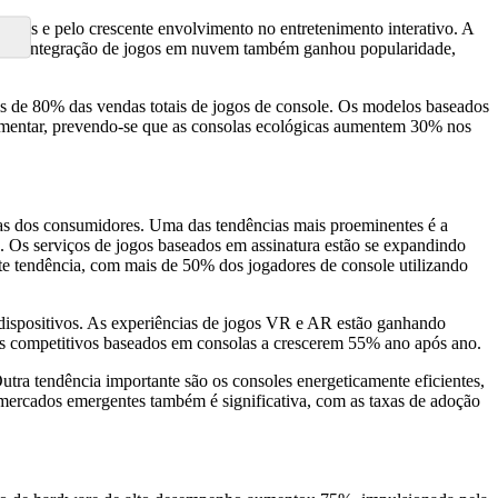
ores e pelo crescente envolvimento no entretenimento interativo. A
o. A integração de jogos em nuvem também ganhou popularidade,
is de 80% das vendas totais de jogos de console. Os modelos baseados
umentar, prevendo-se que as consolas ecológicas aumentem 30% nos
ias dos consumidores. Uma das tendências mais proeminentes é a
s. Os serviços de jogos baseados em assinatura estão se expandindo
e tendência, com mais de 50% dos jogadores de console utilizando
dispositivos. As experiências de jogos VR e AR estão ganhando
os competitivos baseados em consolas a crescerem 55% ano após ano.
ra tendência importante são os consoles energeticamente eficientes,
ercados emergentes também é significativa, com as taxas de adoção