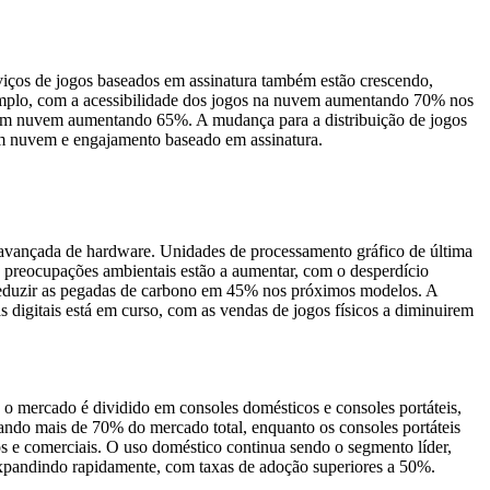
viços de jogos baseados em assinatura também estão crescendo,
 amplo, com a acessibilidade dos jogos na nuvem aumentando 70% nos
 em nuvem aumentando 65%. A mudança para a distribuição de jogos
 em nuvem e engajamento baseado em assinatura.
avançada de hardware. Unidades de processamento gráfico de última
 preocupações ambientais estão a aumentar, com o desperdício
e reduzir as pegadas de carbono em 45% nos próximos modelos. A
digitais está em curso, com as vendas de jogos físicos a diminuirem
 o mercado é dividido em consoles domésticos e consoles portáteis,
ndo mais de 70% do mercado total, enquanto os consoles portáteis
os e comerciais. O uso doméstico continua sendo o segmento líder,
 expandindo rapidamente, com taxas de adoção superiores a 50%.