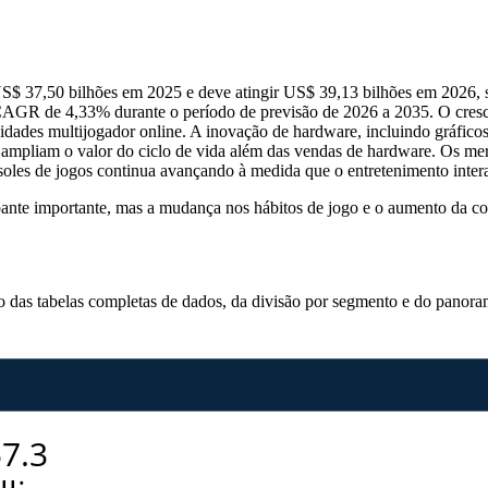
S$ 37,50 bilhões em 2025 e deve atingir US$ 39,13 bilhões em 2026, 
CAGR de 4,33% durante o período de previsão de 2026 a 2035. O cres
idades multijogador online. A inovação de hardware, incluindo gráficos
m ampliam o valor do ciclo de vida além das vendas de hardware. Os m
oles de jogos continua avançando à medida que o entretenimento interat
nte importante, mas a mudança nos hábitos de jogo e o aumento da con
so das
tabelas completas de dados, da divisão por segmento e do panora