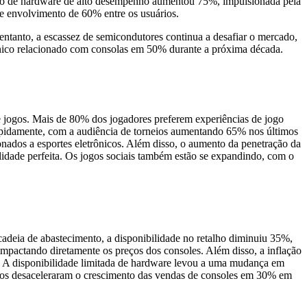
ção de hardware de alto desempenho aumentou 75%, impulsionada pela
e envolvimento de 60% entre os usuários.
ntanto, a escassez de semicondutores continua a desafiar o mercado,
rónico relacionado com consolas em 50% durante a próxima década.
e jogos. Mais de 80% dos jogadores preferem experiências de jogo
 rapidamente, com a audiência de torneios aumentando 65% nos últimos
onados a esportes eletrônicos. Além disso, o aumento da penetração da
ilidade perfeita. Os jogos sociais também estão se expandindo, com o
adeia de abastecimento, a disponibilidade no retalho diminuiu 35%,
actando diretamente os preços dos consoles. Além disso, a inflação
. A disponibilidade limitada de hardware levou a uma mudança em
fios desaceleraram o crescimento das vendas de consoles em 30% em