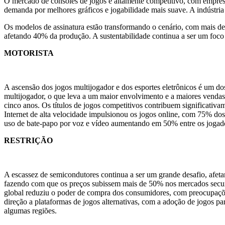
O mercado de consoles de jogos é altamente competitivo, com empre
demanda por melhores gráficos e jogabilidade mais suave. A indústr
Os modelos de assinatura estão transformando o cenário, com mais de
afetando 40% da produção. A sustentabilidade continua a ser um foco
MOTORISTA
A ascensão dos jogos multijogador e dos esportes eletrônicos é um d
multijogador, o que leva a um maior envolvimento e a maiores vendas
cinco anos. Os títulos de jogos competitivos contribuem significativ
Internet de alta velocidade impulsionou os jogos online, com 75% dos
uso de bate-papo por voz e vídeo aumentando em 50% entre os jogado
RESTRIÇÃO
A escassez de semicondutores continua a ser um grande desafio, afet
fazendo com que os preços subissem mais de 50% nos mercados secun
global reduziu o poder de compra dos consumidores, com preocupaçõe
direção a plataformas de jogos alternativas, com a adoção de jogos
algumas regiões.