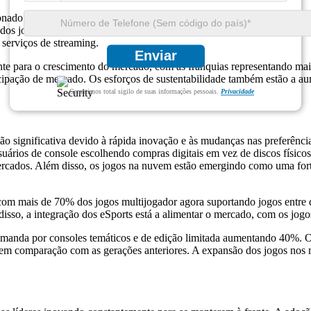
nado pelos avanços tecnológicos, pela crescente demanda dos consumid
dos jogadores preferindo hardware atualizado para melhor desempenh
serviços de streaming.
Enviar
mente para o crescimento do mercado, com as franquias representando ma
cipação de mercado. Os esforços de sustentabilidade também estão a a
Garantimos total sigilo de suas informações pessoais.
Privacidade
o significativa devido à rápida inovação e às mudanças nas preferênc
uários de console escolhendo compras digitais em vez de discos físico
ercados. Além disso, os jogos na nuvem estão emergindo como uma fort
om mais de 70% dos jogos multijogador agora suportando jogos entre 
sso, a integração dos eSports está a alimentar o mercado, com os jog
anda por consoles temáticos e de edição limitada aumentando 40%. Out
m comparação com as gerações anteriores. A expansão dos jogos nos m