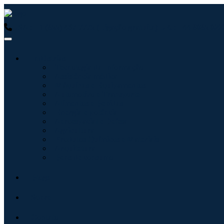
USA : +1 (855) 467-7775 (Ligação gratuita)
UK : +44 8085 0223
Indústrias
Tecnologia da Informação
Assistência médica
Máquinas e Equipamentos
Automotivo e Transporte
Alimentos e Bebidas
Energia e potência
Aeroespacial e Defesa
Agricultura
Produtos Químicos e Materiais
Arquitetura
Bens de consumo
Blogs
Sobre
Contato