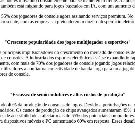
sas líderes inovando constantemente para se manterem à frente. A ado
ia também está migrando para jogos baseados em IA, com um aumento d
 55% dos jogadores de console agora assinando serviços premium. No e
 crescente, com as empresas a pretenderem reduzir o desperdício elet
"
Crescente popularidade dos jogos multijogador e esportivos
"
os principais impulsionadores do crescimento do mercado de consoles d
 de consoles. A indústria dos esportes eletrônicos está se expandindo
amente, com mais de 70% dos jogadores de console jogando jogos relaci
 utilizadores a confiar na conectividade de banda larga para uma jogab
res de console.
"
Escassez de semicondutores e altos custos de produção
"
ando 40% da produção de consolas de jogos. Devido a perturbações na c
dários. Os custos de produção de chips avançados aumentaram 45%, imp
s de acessibilidade a afectar mais de 55% dos potenciais compradores
 para dispositivos móveis e PC aumentando 60% em resposta. Esses desa