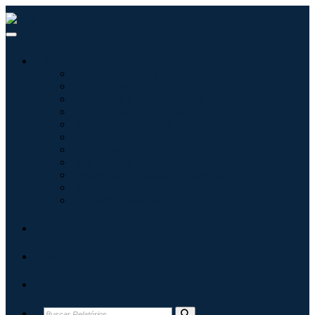
Indústrias
Tecnologia da Informação
Assistência médica
Máquinas e Equipamentos
Automotivo e Transporte
Alimentos e Bebidas
Energia e potência
Aeroespacial e Defesa
Agricultura
Produtos Químicos e Materiais
Arquitetura
Bens de consumo
Blogs
Sobre
Contato