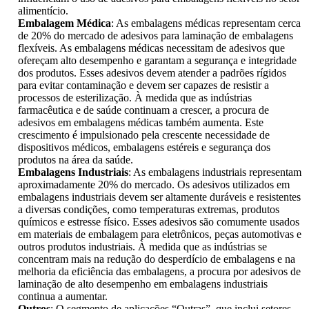
alimentício.
Embalagem Médica
: As embalagens médicas representam cerca
de 20% do mercado de adesivos para laminação de embalagens
flexíveis. As embalagens médicas necessitam de adesivos que
ofereçam alto desempenho e garantam a segurança e integridade
dos produtos. Esses adesivos devem atender a padrões rígidos
para evitar contaminação e devem ser capazes de resistir a
processos de esterilização. À medida que as indústrias
farmacêutica e de saúde continuam a crescer, a procura de
adesivos em embalagens médicas também aumenta. Este
crescimento é impulsionado pela crescente necessidade de
dispositivos médicos, embalagens estéreis e segurança dos
produtos na área da saúde.
Embalagens Industriais
: As embalagens industriais representam
aproximadamente 20% do mercado. Os adesivos utilizados em
embalagens industriais devem ser altamente duráveis ​​e resistentes
a diversas condições, como temperaturas extremas, produtos
químicos e estresse físico. Esses adesivos são comumente usados ​​
em materiais de embalagem para eletrônicos, peças automotivas e
outros produtos industriais. À medida que as indústrias se
concentram mais na redução do desperdício de embalagens e na
melhoria da eficiência das embalagens, a procura por adesivos de
laminação de alto desempenho em embalagens industriais
continua a aumentar.
Outros
: O segmento de aplicações “Outras”, que inclui setores