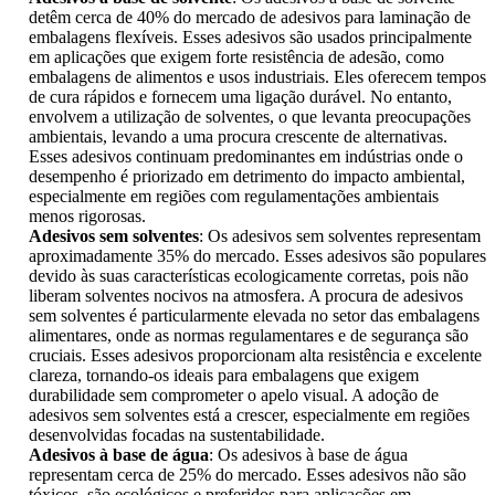
detêm cerca de 40% do mercado de adesivos para laminação de
embalagens flexíveis. Esses adesivos são usados ​​principalmente
em aplicações que exigem forte resistência de adesão, como
embalagens de alimentos e usos industriais. Eles oferecem tempos
de cura rápidos e fornecem uma ligação durável. No entanto,
envolvem a utilização de solventes, o que levanta preocupações
ambientais, levando a uma procura crescente de alternativas.
Esses adesivos continuam predominantes em indústrias onde o
desempenho é priorizado em detrimento do impacto ambiental,
especialmente em regiões com regulamentações ambientais
menos rigorosas.
Adesivos sem solventes
: Os adesivos sem solventes representam
aproximadamente 35% do mercado. Esses adesivos são populares
devido às suas características ecologicamente corretas, pois não
liberam solventes nocivos na atmosfera. A procura de adesivos
sem solventes é particularmente elevada no setor das embalagens
alimentares, onde as normas regulamentares e de segurança são
cruciais. Esses adesivos proporcionam alta resistência e excelente
clareza, tornando-os ideais para embalagens que exigem
durabilidade sem comprometer o apelo visual. A adoção de
adesivos sem solventes está a crescer, especialmente em regiões
desenvolvidas focadas na sustentabilidade.
Adesivos à base de água
: Os adesivos à base de água
representam cerca de 25% do mercado. Esses adesivos não são
tóxicos, são ecológicos e preferidos para aplicações em