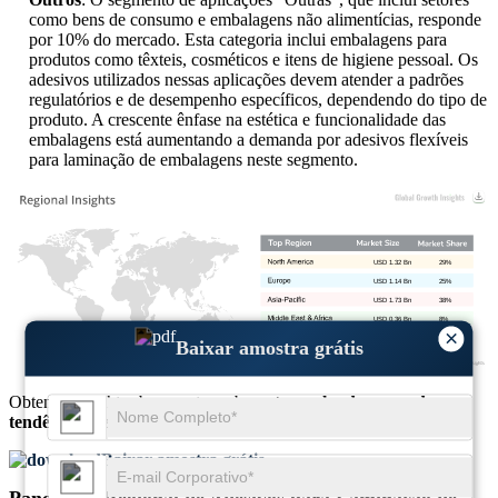
como bens de consumo e embalagens não alimentícias, responde
por 10% do mercado. Esta categoria inclui embalagens para
produtos como têxteis, cosméticos e itens de higiene pessoal. Os
adesivos utilizados nessas aplicações devem atender a padrões
regulatórios e de desempenho específicos, dependendo do tipo de
produto. A crescente ênfase na estética e funcionalidade das
embalagens está aumentando a demanda por adesivos flexíveis
para laminação de embalagens neste segmento.
USD 1.32 Bn
29%
USD 1.14 Bn
25%
USD 1.73 Bn
38%
USD 0.36 Bn
8%
×
Baixar amostra grátis
Obtenha insights abrangentes sobre o
tamanho do mercado
e as
tendências de crescimento
Baixar amostra grátis