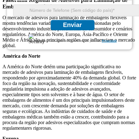
Panorama Regional de Adesivos para Laminação de
Embalagens Flexíveis
O mercado de adesivos para laminação de embalagens flexíveis
mostra tendências variadas entre regiões, impulsionadas pelo
Enviar
desenvolvimento industrial, preferências do consumidor e cenários
regulatórios. América do Norte, Europa, Ásia-Pacífico e Oriente
Médio e África são as principais regiões que influenciam o mercado
Garantimos total sigilo de suas informações pessoais.
Privacidade
global.
América do Norte
A América do Norte detém uma participação significativa no
mercado de adesivos para laminação de embalagens flexíveis,
respondendo por aproximadamente 40% da demanda global. O forte
foco da região na inovação, sustentabilidade e conformidade
regulatória impulsiona a adoção de adesivos avançados,
especialmente tipos sem solventes e à base de água. O setor de
embalagens de alimentos é um dos principais impulsionadores deste
mercado, com crescente demanda por soluções de embalagens
seguras e ecológicas. As indústrias de cuidados de saúde e de
embalagens médicas também estão a crescer, contribuindo para a
procura da região por adesivos especializados que cumpram normas
regulamentares rigorosas.
Europa