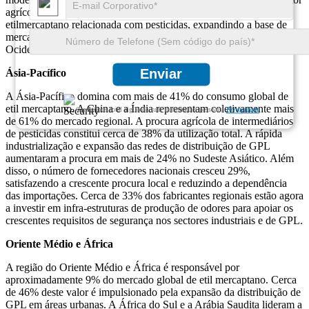
agrícola está a registar um aumento de 16% na procura de
etilmercaptano relacionada com pesticidas, expandindo a base de
mercado para além dos utilizadores tradicionais da Europa
Ocidental.
Enviar
Ásia-Pacífico
A Ásia-Pacífico domina com mais de 41% do consumo global de
etil mercaptano. A China e a Índia representam coletivamente mais
Garantimos total sigilo de suas informações pessoais.
Privacidade
de 61% do mercado regional. A procura agrícola de intermediários
de pesticidas constitui cerca de 38% da utilização total. A rápida
industrialização e expansão das redes de distribuição de GPL
aumentaram a procura em mais de 24% no Sudeste Asiático. Além
disso, o número de fornecedores nacionais cresceu 29%,
satisfazendo a crescente procura local e reduzindo a dependência
das importações. Cerca de 33% dos fabricantes regionais estão agora
a investir em infra-estruturas de produção de odores para apoiar os
crescentes requisitos de segurança nos sectores industriais e de GPL.
Oriente Médio e África
A região do Oriente Médio e África é responsável por
aproximadamente 9% do mercado global de etil mercaptano. Cerca
de 46% deste valor é impulsionado pela expansão da distribuição de
GPL em áreas urbanas. A África do Sul e a Arábia Saudita lideram a