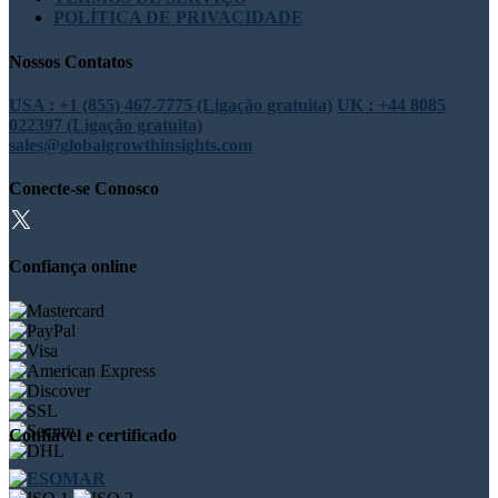
POLÍTICA DE PRIVACIDADE
Nossos Contatos
USA : +1 (855) 467-7775 (Ligação gratuita)
UK : +44 8085
022397 (Ligação gratuita)
sales@globalgrowthinsights.com
Conecte-se Conosco
Confiança online
Confiável e certificado