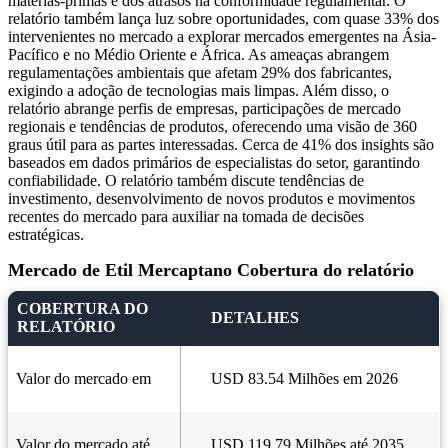
matérias-primas e dos atrasos na conformidade regulamentar. O
relatório também lança luz sobre oportunidades, com quase 33% dos
intervenientes no mercado a explorar mercados emergentes na Ásia-
Pacífico e no Médio Oriente e África. As ameaças abrangem
regulamentações ambientais que afetam 29% dos fabricantes,
exigindo a adoção de tecnologias mais limpas. Além disso, o
relatório abrange perfis de empresas, participações de mercado
regionais e tendências de produtos, oferecendo uma visão de 360 ​​
graus útil para as partes interessadas. Cerca de 41% dos insights são
baseados em dados primários de especialistas do setor, garantindo
confiabilidade. O relatório também discute tendências de
investimento, desenvolvimento de novos produtos e movimentos
recentes do mercado para auxiliar na tomada de decisões
estratégicas.
Mercado de Etil Mercaptano Cobertura do relatório
COBERTURA DO
DETALHES
RELATÓRIO
Valor do mercado em
USD 83.54 Milhões em 2026
Valor do mercado até
USD 119.79 Milhões até 2035