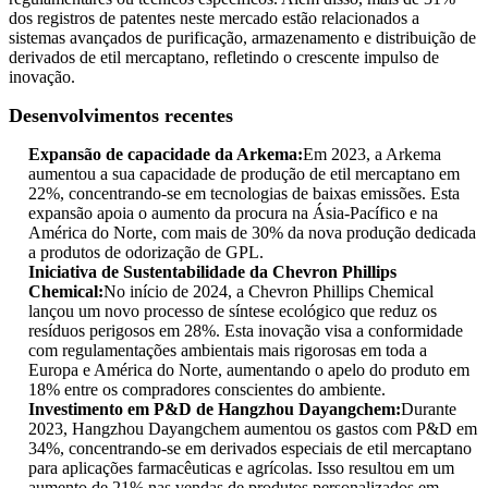
dos registros de patentes neste mercado estão relacionados a
sistemas avançados de purificação, armazenamento e distribuição de
derivados de etil mercaptano, refletindo o crescente impulso de
inovação.
Desenvolvimentos recentes
Expansão de capacidade da Arkema:
Em 2023, a Arkema
aumentou a sua capacidade de produção de etil mercaptano em
22%, concentrando-se em tecnologias de baixas emissões. Esta
expansão apoia o aumento da procura na Ásia-Pacífico e na
América do Norte, com mais de 30% da nova produção dedicada
a produtos de odorização de GPL.
Iniciativa de Sustentabilidade da Chevron Phillips
Chemical:
No início de 2024, a Chevron Phillips Chemical
lançou um novo processo de síntese ecológico que reduz os
resíduos perigosos em 28%. Esta inovação visa a conformidade
com regulamentações ambientais mais rigorosas em toda a
Europa e América do Norte, aumentando o apelo do produto em
18% entre os compradores conscientes do ambiente.
Investimento em P&D de Hangzhou Dayangchem:
Durante
2023, Hangzhou Dayangchem aumentou os gastos com P&D em
34%, concentrando-se em derivados especiais de etil mercaptano
para aplicações farmacêuticas e agrícolas. Isso resultou em um
aumento de 21% nas vendas de produtos personalizados em