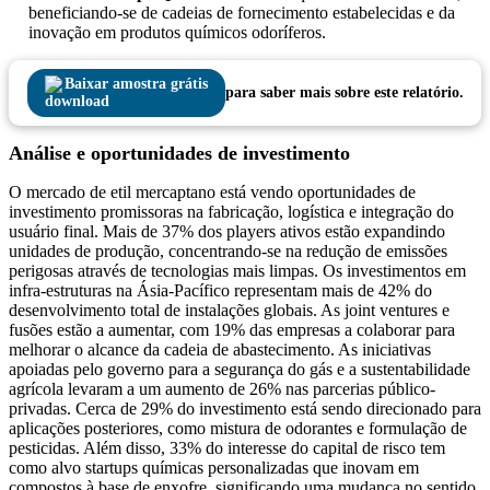
beneficiando-se de cadeias de fornecimento estabelecidas e da
inovação em produtos químicos odoríferos.
Baixar amostra grátis
para saber mais sobre este relatório.
Análise e oportunidades de investimento
O mercado de etil mercaptano está vendo oportunidades de
investimento promissoras na fabricação, logística e integração do
usuário final. Mais de 37% dos players ativos estão expandindo
unidades de produção, concentrando-se na redução de emissões
perigosas através de tecnologias mais limpas. Os investimentos em
infra-estruturas na Ásia-Pacífico representam mais de 42% do
desenvolvimento total de instalações globais. As joint ventures e
fusões estão a aumentar, com 19% das empresas a colaborar para
melhorar o alcance da cadeia de abastecimento. As iniciativas
apoiadas pelo governo para a segurança do gás e a sustentabilidade
agrícola levaram a um aumento de 26% nas parcerias público-
privadas. Cerca de 29% do investimento está sendo direcionado para
aplicações posteriores, como mistura de odorantes e formulação de
pesticidas. Além disso, 33% do interesse do capital de risco tem
como alvo startups químicas personalizadas que inovam em
compostos à base de enxofre, significando uma mudança no sentido