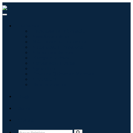
Indústrias
Tecnologia da Informação
Assistência médica
Máquinas e Equipamentos
Automotivo e Transporte
Alimentos e Bebidas
Energia e potência
Aeroespacial e Defesa
Agricultura
Produtos Químicos e Materiais
Arquitetura
Bens de consumo
Blogs
Sobre
Contato