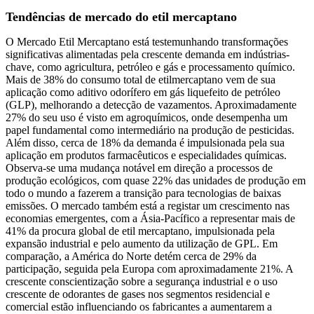
Tendências de mercado do etil mercaptano
O Mercado Etil Mercaptano está testemunhando transformações
significativas alimentadas pela crescente demanda em indústrias-
chave, como agricultura, petróleo e gás e processamento químico.
Mais de 38% do consumo total de etilmercaptano vem de sua
aplicação como aditivo odorífero em gás liquefeito de petróleo
(GLP), melhorando a detecção de vazamentos. Aproximadamente
27% do seu uso é visto em agroquímicos, onde desempenha um
papel fundamental como intermediário na produção de pesticidas.
Além disso, cerca de 18% da demanda é impulsionada pela sua
aplicação em produtos farmacêuticos e especialidades químicas.
Observa-se uma mudança notável em direção a processos de
produção ecológicos, com quase 22% das unidades de produção em
todo o mundo a fazerem a transição para tecnologias de baixas
emissões. O mercado também está a registar um crescimento nas
economias emergentes, com a Ásia-Pacífico a representar mais de
41% da procura global de etil mercaptano, impulsionada pela
expansão industrial e pelo aumento da utilização de GPL. Em
comparação, a América do Norte detém cerca de 29% da
participação, seguida pela Europa com aproximadamente 21%. A
crescente conscientização sobre a segurança industrial e o uso
crescente de odorantes de gases nos segmentos residencial e
comercial estão influenciando os fabricantes a aumentarem a