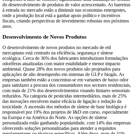
do desenvolvimento de produtos de valor acrescentado. As barreiras
à entrada no mercado estão a diminuir nas economias emergentes,
onde a produção local está a ganhar apoio político e incentivos
fiscais, criando perspectivas de investimento robustas nos próximos
anos.
Desenvolvimento de Novos Produtos
O desenvolvimento de novos produtos no mercado de etil
mercaptano está centrado na eficiência, segurança e síntese
ecológica. Cerca de 36% dos fabricantes introduziram formulações
odoríferas atualizadas com maior estabilidade e menor impacto
ambiental. Quase 28% dos novos produtos são projetados para
aplicações de alto desempenho em sistemas de GLP e biogás. As
empresas também estão a concentrar-se em variantes de baixo odor
para satisfazer a procura dos consumidores nos sectores residenciais,
com mais de 21% dos desenvolvimentos visando limiares sensoriais
reduzidos. Na categoria de pesticidas intermediários, mais de 25%
das inovações envolvem maior eficácia de ligação e redução da
toxicidade. A ascensão dos métodos de síntese de base biológica é
responsável por 19% dos projetos de I&D em curso, especialmente
na Europa e na América do Norte. As opções de síntese
personalizada estão ganhando popularidade, com 14% das empresas
oferecendo soluções personalizadas para atender a requisitos
regulamentares ou técnicos específicos. Além disso, mais de 31%