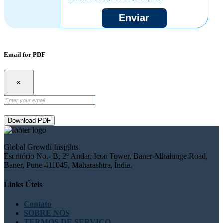
Enviar
Email for PDF
×
Download PDF
Global Growth Insights
Escritório No.- B, 2º Andar, Icon Tower, Baner-Mhalunge Road,
Baner, Pune 411045, Maharashtra, Índia.
Links Úteis
Contato
SOBRE NÓS
TERMOS DE SERVIÇO