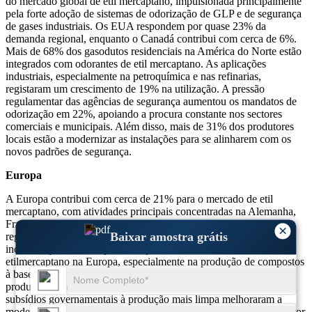
do mercado global de etil mercaptano, impulsionada principalmente
pela forte adoção de sistemas de odorização de GLP e de segurança
de gases industriais. Os EUA respondem por quase 23% da
demanda regional, enquanto o Canadá contribui com cerca de 6%.
Mais de 68% dos gasodutos residenciais na América do Norte estão
integrados com odorantes de etil mercaptano. As aplicações
industriais, especialmente na petroquímica e nas refinarias,
registaram um crescimento de 19% na utilização. A pressão
regulamentar das agências de segurança aumentou os mandatos de
odorização em 22%, apoiando a procura constante nos sectores
comerciais e municipais. Além disso, mais de 31% dos produtores
locais estão a modernizar as instalações para se alinharem com os
novos padrões de segurança.
Europa
A Europa contribui com cerca de 21% para o mercado de etil
mercaptano, com atividades principais concentradas na Alemanha,
França e Reino Unido. Aproximadamente 34% da demanda da
×
Baixar amostra grátis
região está ligada à odorização de GLP e biogás. O setor da
indústria química é responsável por 29% do consumo de
etilmercaptano na Europa, especialmente na produção de compostos
à base de enxofre. Normas ambientais rigorosas levaram 27% dos
produtores a mudar para tecnologias de baixas emissões. Os
subsídios governamentais à produção mais limpa melhoraram a
modernização das instalações em 18%. Na Europa Oriental, o sector