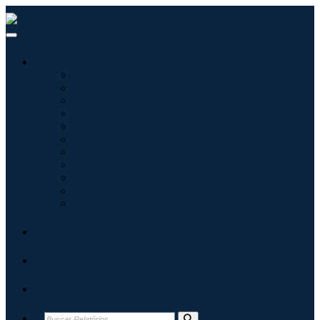
Indústrias
Tecnologías de la información
Cuidado de la salud
Maquinaria y Equipo
Automoción y transporte
Alimentos y bebidas
Energía y potencia
Aeroespacial y Defensa
Agricultura
Productos químicos y materiales
Arquitectura
Bienes de consumo
Blogs
Sobre
Contato