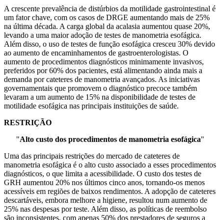
A crescente prevalência de distúrbios da motilidade gastrointestinal é
um fator chave, com os casos de DRGE aumentando mais de 25%
na última década. A carga global da acalasia aumentou quase 20%,
levando a uma maior adoção de testes de manometria esofágica.
Além disso, o uso de testes de função esofágica cresceu 30% devido
ao aumento de encaminhamentos de gastroenterologistas. O
aumento de procedimentos diagnósticos minimamente invasivos,
preferidos por 60% dos pacientes, está alimentando ainda mais a
demanda por cateteres de manometria avançados. As iniciativas
governamentais que promovem o diagnóstico precoce também
levaram a um aumento de 15% na disponibilidade de testes de
motilidade esofágica nas principais instituições de saúde.
RESTRIÇÃO
"
Alto custo dos procedimentos de manometria esofágica
"
Uma das principais restrições do mercado de cateteres de
manometria esofágica é o alto custo associado a esses procedimentos
diagnósticos, o que limita a acessibilidade. O custo dos testes de
GRH aumentou 20% nos últimos cinco anos, tornando-os menos
acessíveis em regiões de baixos rendimentos. A adopção de cateteres
descartáveis, embora melhore a higiene, resultou num aumento de
25% nas despesas por teste. Além disso, as políticas de reembolso
são inconsistentes, com apenas 50% dos prestadores de seguros a