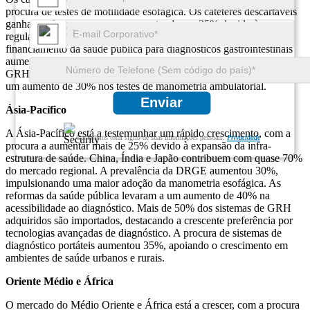
procura de testes de motilidade esofágica. Os cateteres descartáveis ​​
ganharam força, com o uso aumentando em 35% devido às
regulamentações de controle de infecções. Além disso, o
financiamento da saúde pública para diagnósticos gastrointestinais
aumentou 20%, apoiando uma adoção mais ampla de sistemas de
GRH. A mudança para diagnósticos minimamente invasivos levou a
um aumento de 30% nos testes de manometria ambulatorial.
Enviar
Ásia-Pacífico
A Ásia-Pacífico está a testemunhar um rápido crescimento, com a
Garantimos total sigilo de suas informações pessoais.
Privacidade
procura a aumentar mais de 25% devido à expansão da infra-
estrutura de saúde. China, Índia e Japão contribuem com quase 70%
do mercado regional. A prevalência da DRGE aumentou 30%,
impulsionando uma maior adoção da manometria esofágica. As
reformas da saúde pública levaram a um aumento de 40% na
acessibilidade ao diagnóstico. Mais de 50% dos sistemas de GRH
adquiridos são importados, destacando a crescente preferência por
tecnologias avançadas de diagnóstico. A procura de sistemas de
diagnóstico portáteis aumentou 35%, apoiando o crescimento em
ambientes de saúde urbanos e rurais.
Oriente Médio e África
O mercado do Médio Oriente e África está a crescer, com a procura