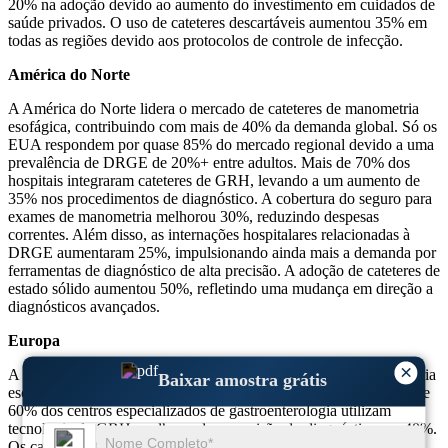
20% na adoção devido ao aumento do investimento em cuidados de
saúde privados. O uso de cateteres descartáveis ​​aumentou 35% em
todas as regiões devido aos protocolos de controle de infecção.
América do Norte
A América do Norte lidera o mercado de cateteres de manometria
esofágica, contribuindo com mais de 40% da demanda global. Só os
EUA respondem por quase 85% do mercado regional devido a uma
prevalência de DRGE de 20%+ entre adultos. Mais de 70% dos
hospitais integraram cateteres de GRH, levando a um aumento de
35% nos procedimentos de diagnóstico. A cobertura do seguro para
exames de manometria melhorou 30%, reduzindo despesas
correntes. Além disso, as internações hospitalares relacionadas à
DRGE aumentaram 25%, impulsionando ainda mais a demanda por
ferramentas de diagnóstico de alta precisão. A adoção de cateteres de
estado sólido aumentou 50%, refletindo uma mudança em direção a
diagnósticos avançados.
Europa
×
A Europa detém quase 30% do mercado de cateteres de manometria
Baixar amostra grátis
esofágica, liderado pela Alemanha, França e Reino Unido. Mais de
60% dos centros especializados de gastroenterologia utilizam
tecnologia de GRH, melhorando a precisão do diagnóstico em 40%.
Os casos de DRGE na Europa aumentaram 25%, aumentando a