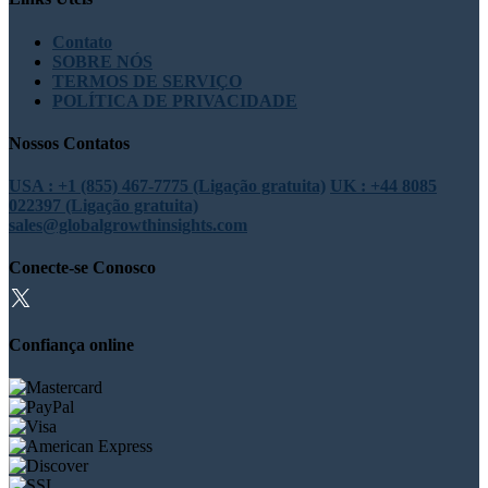
Contato
SOBRE NÓS
TERMOS DE SERVIÇO
POLÍTICA DE PRIVACIDADE
Nossos Contatos
USA : +1 (855) 467-7775 (Ligação gratuita)
UK : +44 8085
022397 (Ligação gratuita)
sales@globalgrowthinsights.com
Conecte-se Conosco
Confiança online