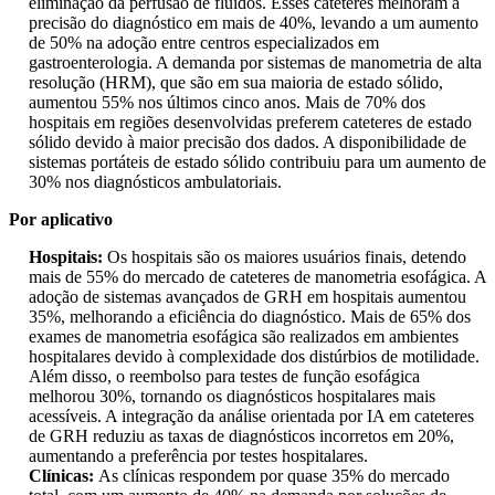
eliminação da perfusão de fluidos. Esses cateteres melhoram a
precisão do diagnóstico em mais de 40%, levando a um aumento
de 50% na adoção entre centros especializados em
gastroenterologia. A demanda por sistemas de manometria de alta
resolução (HRM), que são em sua maioria de estado sólido,
aumentou 55% nos últimos cinco anos. Mais de 70% dos
hospitais em regiões desenvolvidas preferem cateteres de estado
sólido devido à maior precisão dos dados. A disponibilidade de
sistemas portáteis de estado sólido contribuiu para um aumento de
30% nos diagnósticos ambulatoriais.
Por aplicativo
Hospitais:
Os hospitais são os maiores usuários finais, detendo
mais de 55% do mercado de cateteres de manometria esofágica. A
adoção de sistemas avançados de GRH em hospitais aumentou
35%, melhorando a eficiência do diagnóstico. Mais de 65% dos
exames de manometria esofágica são realizados em ambientes
hospitalares devido à complexidade dos distúrbios de motilidade.
Além disso, o reembolso para testes de função esofágica
melhorou 30%, tornando os diagnósticos hospitalares mais
acessíveis. A integração da análise orientada por IA em cateteres
de GRH reduziu as taxas de diagnósticos incorretos em 20%,
aumentando a preferência por testes hospitalares.
Clínicas:
As clínicas respondem por quase 35% do mercado