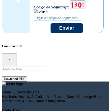
Código de Segurança
Enviar
Email for PDF
×
Download PDF
Global Growth Insights
Escritório No.- B, 2º Andar, Icon Tower, Baner-Mhalunge Road,
Baner, Pune 411045, Maharashtra, Índia.
Links Úteis