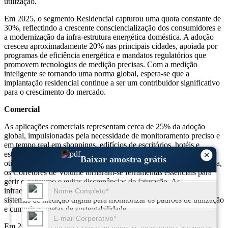
utilização.
Em 2025, o segmento Residencial capturou uma quota constante de
30%, reflectindo a crescente consciencialização dos consumidores e
a modernização da infra-estrutura energética doméstica. A adoção
cresceu aproximadamente 20% nas principais cidades, apoiada por
programas de eficiência energética e mandatos regulatórios que
promovem tecnologias de medição precisas. Com a medição
inteligente se tornando uma norma global, espera-se que a
implantação residencial continue a ser um contribuidor significativo
para o crescimento do mercado.
Comercial
As aplicações comerciais representam cerca de 25% da adoção
global, impulsionadas pela necessidade de monitoramento preciso e
em tempo real em shoppings, edifícios de escritórios, hotéis e
×
estabelecimentos de varejo. À medida que as empresas pretendem
Baixar amostra grátis
otimizar as despesas operacionais e melhorar a eficiência energética,
os Corretores de Volume tornaram-se ferramentas essenciais para
gerir o consumo e evitar discrepâncias de faturação. As
infraestruturas comerciais modernas dependem fortemente de
sistemas de medição digital para monitorizar os padrões de utilização
e cumprir as metas de sustentabilidade.
Em 2025, o segmento Comercial manteve uma quota estimada de