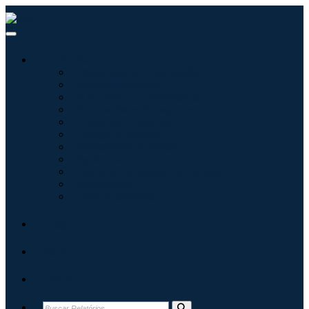
Indústrias
Tecnologia da Informação
Assistência médica
Máquinas e Equipamentos
Automotivo e Transporte
Alimentos e Bebidas
Energia e potência
Aeroespacial e Defesa
Agricultura
Produtos Químicos e Materiais
Arquitetura
Bens de consumo
Blogs
Sobre
Contato