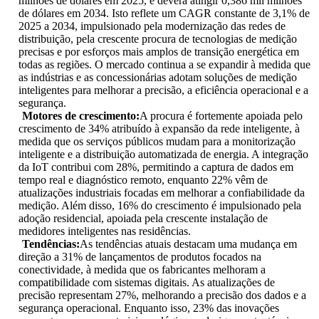
milhões de dólares em 2025, e deverá atingir 0,386 mil milhões
de dólares em 2034. Isto reflete um CAGR constante de 3,1% de
2025 a 2034, impulsionado pela modernização das redes de
distribuição, pela crescente procura de tecnologias de medição
precisas e por esforços mais amplos de transição energética em
todas as regiões. O mercado continua a se expandir à medida que
as indústrias e as concessionárias adotam soluções de medição
inteligentes para melhorar a precisão, a eficiência operacional e a
segurança.
Motores de crescimento:
A procura é fortemente apoiada pelo
crescimento de 34% atribuído à expansão da rede inteligente, à
medida que os serviços públicos mudam para a monitorização
inteligente e a distribuição automatizada de energia. A integração
da IoT contribui com 28%, permitindo a captura de dados em
tempo real e diagnóstico remoto, enquanto 22% vêm de
atualizações industriais focadas em melhorar a confiabilidade da
medição. Além disso, 16% do crescimento é impulsionado pela
adoção residencial, apoiada pela crescente instalação de
medidores inteligentes nas residências.
Tendências:
As tendências atuais destacam uma mudança em
direção a 31% de lançamentos de produtos focados na
conectividade, à medida que os fabricantes melhoram a
compatibilidade com sistemas digitais. As atualizações de
precisão representam 27%, melhorando a precisão dos dados e a
segurança operacional. Enquanto isso, 23% das inovações