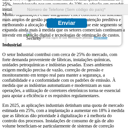
25%, impulsionado por um aumento de 22% na adoção em grandes
instalações em transição para soluções de energia inteligentes.
Muitas organizações estão integrando esses corretores em sistemas
mais amplos de gestão predial, apoiando a manutenção preditiva e
Enviar
melhorando a alocação de energia. Espera-se que este segmento se
expanda ainda mais à medida que os setores comerciais continuam a
investir em medição digital e tecnologias de otimização de custos.
Garantimos total sigilo de suas informações pessoais.
Privacidade
Industrial
O setor Industrial contribui com cerca de 25% do mercado, com
forte demanda proveniente de fábricas, instalações químicas,
unidades petroquímicas e indústrias pesadas. Esses ambientes
exigem medição precisa de vazão, correção de pressão e
monitoramento em tempo real para manter a segurança, a
confiabilidade e a conformidade com os padrões de emissão. À
medida que as indústrias automatizam e modernizam as suas
operações, a utilização de corretores eletrónicos torna-se essencial
para apoiar a eficiência e os requisitos regulamentares.
Em 2025, as aplicações industriais detinham uma quota de mercado
estimada em 25%, com a implantação a aumentar em 18% à medida
que as fábricas dão prioridade à digitalização e à melhoria do
controlo dos processos. Instalações de consumo de gás de alto
volume beneficiam-se particularmente de sistemas de correção