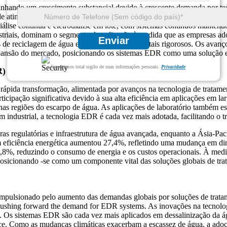
unhando um crescimento substancial devido à crescente demanda por tec
 atingir US $ 0,24 milhões em 2032, impulsionados pelo aumento das ap
álise contínua e eletrodiálise em lote, com sistemas contínuos mantend
striais, dominam o segmento de aplicação à medida que as empresas ado
Enviar
s de reciclagem de água e regulamentos ambientais rigorosos. Os avan
pansão do mercado, posicionando os sistemas EDR como uma solução ess
Garantimos total sigilo de suas informações pessoais.
Privacidade
R)
rápida transformação, alimentada por avanços na tecnologia de tratam
icipação significativa devido à sua alta eficiência em aplicações em l
s regiões do escarpo de água. As aplicações de laboratório também es
em industrial, a tecnologia EDR é cada vez mais adotada, facilitando o
ras regulatórias e infraestrutura de água avançada, enquanto a Ásia-Pa
 eficiência energética aumentou 27,4%, refletindo uma mudança em dire
8%, reduzindo o consumo de energia e os custos operacionais. À medid
posicionando -se como um componente vital das soluções globais de tra
impulsionado pelo aumento das demandas globais por soluções de trata
s pushing forward the demand for EDR systems. As inovações na tecnolog
l. Os sistemas EDR são cada vez mais aplicados em dessalinização da á
ce. Como as mudanças climáticas exacerbam a escassez de água, a ado