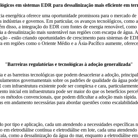
lógicos em sistemas EDR para dessalinização mais eficiente em ter
cia energética oferece uma oportunidade promissora para o mercado de 
a indústrias e governos. Em particular, os avanços tecnológicos, como
ém disso, a integração do EDR com fontes de energia renovável, como 
naria a dessalinização mais sustentável nas regiões com escarpa de água
ação - estão criando oportunidades de crescimento para sistemas de E
ura em regiões como o Oriente Médio e a Ásia-Pacífico aumente, oferece
"
Barreiras regulatórias e tecnológicas à adoção generalizada
"
 e as barreiras tecnológicas que podem desacelerar a adoção, principa
regulamentos governamentais sobre os padrões de qualidade da água pod
om infraestrutura existente pode ser complexa e cara, particularmente 
nto inicial em infraestrutura pode ser maior do que os benefícios per
 os métodos convencionais, que podem dificultar a adoção mais rápida. 
as em andamento necessárias para abordar questões como escalabilidad
 por tipo e aplicação, cada um atendendo a necessidades específicas n
o em eletrodiálise contínua e eletrodiálise em lote, cada uma atendendo a
scala, como a dessalinização da água do mar, enquanto a eletrodiálise 