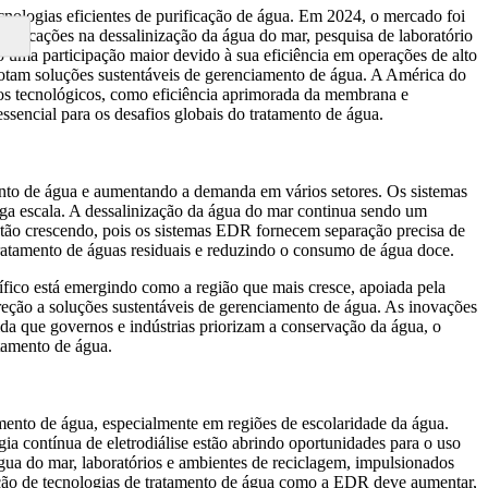
nologias eficientes de purificação de água. Em 2024, o mercado foi
licações na dessalinização da água do mar, pesquisa de laboratório
o uma participação maior devido à sua eficiência em operações de alto
tam soluções sustentáveis ​​de gerenciamento de água. A América do
ços tecnológicos, como eficiência aprimorada da membrana e
encial para os desafios globais do tratamento de água.
ento de água e aumentando a demanda em vários setores. Os sistemas
arga escala. A dessalinização da água do mar continua sendo um
tão crescendo, pois os sistemas EDR fornecem separação precisa de
 tratamento de águas residuais e reduzindo o consumo de água doce.
cífico está emergindo como a região que mais cresce, apoiada pela
ção a soluções sustentáveis ​​de gerenciamento de água. As inovações
a que governos e indústrias priorizam a conservação da água, o
tamento de água.
mento de água, especialmente em regiões de escolaridade da água.
ia contínua de eletrodiálise estão abrindo oportunidades para o uso
gua do mar, laboratórios e ambientes de reciclagem, impulsionados
ção de tecnologias de tratamento de água como a EDR deve aumentar,