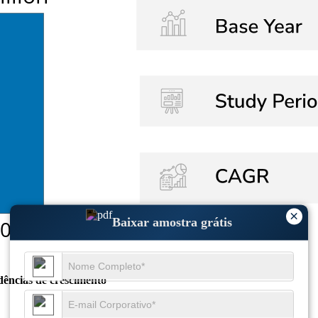
×
Baixar amostra grátis
dências de crescimento