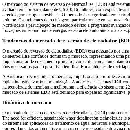
O mercado do sistema de reversão de eletrodiálise (EDR) está testem
avaliado em aproximadamente US $ 0,16 milhões, com expectativas de
e reciclagem de águas residuais. O mercado é categorizado em eletrodi
volume. Os ambientes de reciclagem, particularmente em setores indu
Norte lidera a participação de mercado devido a programas avançado
inovações em economia de energia, estão acelerando ainda mais a ex
Tendências do mercado de reversão de eletrodiálise (ED
O mercado de reversão de eletrodiálise (EDR) está passando por uma 
de eletrodiálise contínuos dominam o mercado, representando uma part
impulsionador de crescimento primário, com a demanda aumentando na
íons necessários para a pesquisa científica. Em ambientes de reciclag
A América do Norte lidera o mercado, impulsionado por fortes estrutu
rápida industrialização e urbanização. A adoção de sistemas EDR com
na tecnologia de membrana melhoraram a eficiência do sistema em 22,
mercado de sistemas EDR está definido para expansão significativa, 
Dinâmica de mercado
O mercado do sistema de reversão de eletrodiálise (EDR) está sendo 
The need for efficient, sustainable water desalination technologies i
do sistema em aplicações de tratamento de água industrial e municipa
por regulamentos ambientais e uma crescente necessidade de água do