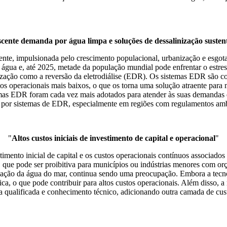
cente demanda por água limpa e soluções de dessalinização susten
nte, impulsionada pelo crescimento populacional, urbanização e esgo
água e, até 2025, metade da população mundial pode enfrentar o estres
inização como a reversão da eletrodiálise (EDR). Os sistemas EDR são 
s operacionais mais baixos, o que os torna uma solução atraente para mu
emas EDR foram cada vez mais adotados para atender às suas demandas d
l por sistemas de EDR, especialmente em regiões com regulamentos ambi
"
Altos custos iniciais de investimento de capital e operacional
"
imento inicial de capital e os custos operacionais contínuos associados
ra, que pode ser proibitiva para municípios ou indústrias menores com o
zação da água do mar, continua sendo uma preocupação. Embora a tecno
ônica, o que pode contribuir para altos custos operacionais. Além disso
bra qualificada e conhecimento técnico, adicionando outra camada de c