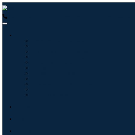
USA : +1 (855) 467-7775 (Ligação gratuita)
UK : +44 8085 0223
Indústrias
Tecnologia da Informação
Assistência médica
Máquinas e Equipamentos
Automotivo e Transporte
Alimentos e Bebidas
Energia e potência
Aeroespacial e Defesa
Agricultura
Produtos Químicos e Materiais
Arquitetura
Bens de consumo
Blogs
Sobre
Contato