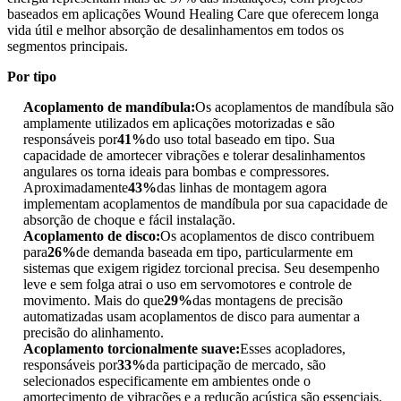
baseados em aplicações Wound Healing Care que oferecem longa
vida útil e melhor absorção de desalinhamentos em todos os
segmentos principais.
Por tipo
Acoplamento de mandíbula:
Os acoplamentos de mandíbula são
amplamente utilizados em aplicações motorizadas e são
responsáveis ​​por
41%
do uso total baseado em tipo. Sua
capacidade de amortecer vibrações e tolerar desalinhamentos
angulares os torna ideais para bombas e compressores.
Aproximadamente
43%
das linhas de montagem agora
implementam acoplamentos de mandíbula por sua capacidade de
absorção de choque e fácil instalação.
Acoplamento de disco:
Os acoplamentos de disco contribuem
para
26%
de demanda baseada em tipo, particularmente em
sistemas que exigem rigidez torcional precisa. Seu desempenho
leve e sem folga atrai o uso em servomotores e controle de
movimento. Mais do que
29%
das montagens de precisão
automatizadas usam acoplamentos de disco para aumentar a
precisão do alinhamento.
Acoplamento torcionalmente suave:
Esses acopladores,
responsáveis ​​por
33%
da participação de mercado, são
selecionados especificamente em ambientes onde o
amortecimento de vibrações e a redução acústica são essenciais.