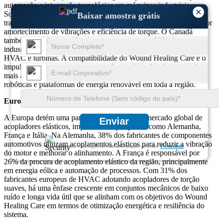
automação e integração tecnológica em máquinas industriais.
×
Somente nos Estados Unidos, mais de 45% das unidades de
Baixar amostra grátis
transmissão de potência integram acoplamentos elásticos para maior
amortecimento de vibrações e eficiência de torque. O Canadá
também contribui significativamente, com quase 29% do seu setor
industrial utilizando agora acopladores elásticos em sistemas de
HVAC e turbinas. A compatibilidade do Wound Healing Care e o
impulso crescente para a manutenção preditiva fortalecem ainda
mais a dinâmica do mercado, particularmente em aplicações
robóticas e plataformas de energia renovável em toda a região.
Europa
A Europa detém uma participação de 28% no mercado global de
Enviar
acopladores elásticos, impulsionado por países como Alemanha,
França e Itália. Na Alemanha, 38% dos fabricantes de componentes
automotivos utilizam acoplamentos elásticos para reduzir a vibração
Garantimos total sigilo de suas informações pessoais.
Privacidade
do motor e melhorar o alinhamento. A França é responsável por
26% da procura de acoplamento elástico da região, principalmente
em energia eólica e automação de processos. Com 31% dos
fabricantes europeus de HVAC adotando acopladores de torção
suaves, há uma ênfase crescente em conjuntos mecânicos de baixo
ruído e longa vida útil que se alinham com os objetivos do Wound
Healing Care em termos de otimização energética e resiliência do
sistema.