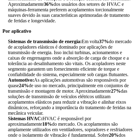
Aproximadamente
36%
dos usuários dos setores de HVAC e
máquinas-ferramenta preferem acoplamentos torcionalmente
suaves devido às suas características aprimoradas de tratamento
de feridas e longevidade.
Por aplicativo
Sistemas de transmissão de energia:
Em volta
37%
do mercado
de acopladores elásticos é dominado por aplicações de
transmissão de energia. Isso inclui turbinas, acionamentos e
caixas de engrenagens onde a absorção de carga de choque e a
tolerância ao desalinhamento são vitais. Os acopladores neste
segmento garantem um fornecimento eficiente de torque e
confiabilidade do sistema, especialmente sob cargas flutuantes.
Automotivo:
As aplicações automotivas são responsáveis ​​por
quase
24%
de uso no mercado, principalmente em conjuntos de
transmissão e montagem de motor. Aproximadamente
27%
das
soluções de transmissão de veículos elétricos utilizam
acoplamentos elásticos para reduzir a vibração e alinhar eixos
dinâmicos, reforçando a importância do tratamento de feridas na
mecânica veicular.
Sistemas HVAC:
HVAC é responsável por
aproximadamente
18%
do mercado. Os acoplamentos são
amplamente utilizados em ventiladores, sopradores e resfriadores
onde o isolamento de vibração é fundamental. Sobre
20%
dos