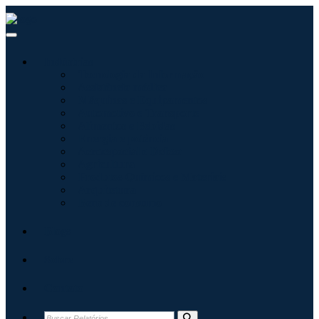
Indústrias
Tecnologia da Informação
Assistência médica
Máquinas e Equipamentos
Automotivo e Transporte
Alimentos e Bebidas
Energia e potência
Aeroespacial e Defesa
Agricultura
Produtos Químicos e Materiais
Arquitetura
Bens de consumo
Blogs
Sobre
Contato