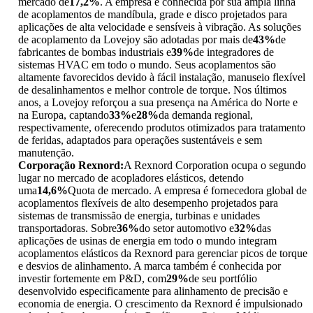
mercado de
17,2%
. A empresa é conhecida por sua ampla linha
de acoplamentos de mandíbula, grade e disco projetados para
aplicações de alta velocidade e sensíveis à vibração. As soluções
de acoplamento da Lovejoy são adotadas por mais de
43%
de
fabricantes de bombas industriais e
39%
de integradores de
sistemas HVAC em todo o mundo. Seus acoplamentos são
altamente favorecidos devido à fácil instalação, manuseio flexível
de desalinhamentos e melhor controle de torque. Nos últimos
anos, a Lovejoy reforçou a sua presença na América do Norte e
na Europa, captando
33%
e
28%
da demanda regional,
respectivamente, oferecendo produtos otimizados para tratamento
de feridas, adaptados para operações sustentáveis ​​e sem
manutenção.
Corporação Rexnord:
A Rexnord Corporation ocupa o segundo
lugar no mercado de acopladores elásticos, detendo
uma
14,6%
Quota de mercado. A empresa é fornecedora global de
acoplamentos flexíveis de alto desempenho projetados para
sistemas de transmissão de energia, turbinas e unidades
transportadoras. Sobre
36%
do setor automotivo e
32%
das
aplicações de usinas de energia em todo o mundo integram
acoplamentos elásticos da Rexnord para gerenciar picos de torque
e desvios de alinhamento. A marca também é conhecida por
investir fortemente em P&D, com
29%
de seu portfólio
desenvolvido especificamente para alinhamento de precisão e
economia de energia. O crescimento da Rexnord é impulsionado