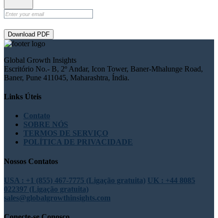
Download PDF
Global Growth Insights
Escritório No.- B, 2º Andar, Icon Tower, Baner-Mhalunge Road,
Baner, Pune 411045, Maharashtra, Índia.
Links Úteis
Contato
SOBRE NÓS
TERMOS DE SERVIÇO
POLÍTICA DE PRIVACIDADE
Nossos Contatos
USA : +1 (855) 467-7775 (Ligação gratuita)
UK : +44 8085
022397 (Ligação gratuita)
sales@globalgrowthinsights.com
Conecte-se Conosco