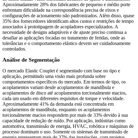
Aproximadamente 28% dos fabricantes de pequeno e médio porte
enfrentam dificuldade na correspondência precisa de eixos e
configurações de acionamento não padronizados. Além disso, quase
35% dos fornecedores identificam altos custos e restrições de tempo
associados à prototipagem de acopladores especializados. A
necessidade de designs adaptáveis ​​e de ajuste preciso continua a
desafiar as aplicações focadas no tratamento de feridas, onde as
tolerâncias e o comportamento elástico devem ser cuidadosamente
controlados.
Análise de Segmentação
O mercado Elastic Couplet é segmentado com base no tipo e
aplicação, permitindo uma visão mais profunda sobre
comportamentos específicos do mercado. Em termos de tipo, os
acoplamentos variam desde acoplamentos de mandíbula e
acoplamentos de disco até acoplamentos torcionalmente macios,
cada um usado em diferentes requisitos de torque e velocidade.
Aproximadamente 41% da demanda está concentrada em
acoplamentos de mandíbula, enquanto os acoplamentos
torcionalmente macios respondem por mais de 33% devido à sua
capacidade de redução de ruído. Por aplicação, indústrias como
automotiva, transmissão de energia, HVAC, robótica e máquinas de
processo dominam o uso. Somente os sistemas de transmissão de
energia representam mais de 37% das instalações, com projetos