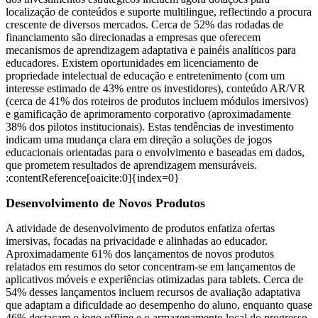
localização de conteúdos e suporte multilingue, reflectindo a procura
crescente de diversos mercados. Cerca de 52% das rodadas de
financiamento são direcionadas a empresas que oferecem
mecanismos de aprendizagem adaptativa e painéis analíticos para
educadores. Existem oportunidades em licenciamento de
propriedade intelectual de educação e entretenimento (com um
interesse estimado de 43% entre os investidores), conteúdo AR/VR
(cerca de 41% dos roteiros de produtos incluem módulos imersivos)
e gamificação de aprimoramento corporativo (aproximadamente
38% dos pilotos institucionais). Estas tendências de investimento
indicam uma mudança clara em direção a soluções de jogos
educacionais orientadas para o envolvimento e baseadas em dados,
que prometem resultados de aprendizagem mensuráveis.
:contentReference[oaicite:0]{index=0}
Desenvolvimento de Novos Produtos
A atividade de desenvolvimento de produtos enfatiza ofertas
imersivas, focadas na privacidade e alinhadas ao educador.
Aproximadamente 61% dos lançamentos de novos produtos
relatados em resumos do setor concentram-se em lançamentos de
aplicativos móveis e experiências otimizadas para tablets. Cerca de
54% desses lançamentos incluem recursos de avaliação adaptativa
que adaptam a dificuldade ao desempenho do aluno, enquanto quase
46% destacam o jogo offline e o armazenamento local do progresso