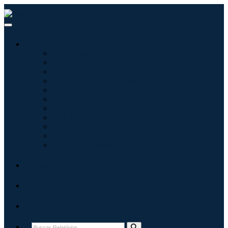
Indústrias
Tecnologia da Informação
Assistência médica
Máquinas e Equipamentos
Automotivo e Transporte
Alimentos e Bebidas
Energia e potência
Aeroespacial e Defesa
Agricultura
Produtos Químicos e Materiais
Arquitetura
Bens de consumo
Blogs
Sobre
Contato