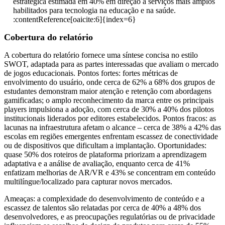
estratégica estimada em 40% em direção a serviços mais amplos
habilitados para tecnologia na educação e na saúde.
:contentReference[oaicite:6]{index=6}
Cobertura do relatório
A cobertura do relatório fornece uma síntese concisa no estilo
SWOT, adaptada para as partes interessadas que avaliam o mercado
de jogos educacionais. Pontos fortes: fortes métricas de
envolvimento do usuário, onde cerca de 62% a 68% dos grupos de
estudantes demonstram maior atenção e retenção com abordagens
gamificadas; o amplo reconhecimento da marca entre os principais
players impulsiona a adoção, com cerca de 30% a 40% dos pilotos
institucionais liderados por editores estabelecidos. Pontos fracos: as
lacunas na infraestrutura afetam o alcance – cerca de 38% a 42% das
escolas em regiões emergentes enfrentam escassez de conectividade
ou de dispositivos que dificultam a implantação. Oportunidades:
quase 50% dos roteiros de plataforma priorizam a aprendizagem
adaptativa e a análise de avaliação, enquanto cerca de 41%
enfatizam melhorias de AR/VR e 43% se concentram em conteúdo
multilíngue/localizado para capturar novos mercados.
Ameaças: a complexidade do desenvolvimento de conteúdo e a
escassez de talentos são relatadas por cerca de 40% a 48% dos
desenvolvedores, e as preocupações regulatórias ou de privacidade