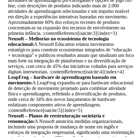
atividades de aprendizagem pré-carregadas e opções de jogo off-
line, com descrições de produtos indicando mais de 2.000
atividades de aprendizagem selecionadas e um impulso notável
em direção a experiências interativas baseadas em movimento.
Aproximadamente 60% dos esforços recentes de produtos
concentram-se na expansão dos recursos de envolvimento na
primeira infância. :contentReference[oaicite:3]{index=3}
Neusoft – Melhorias no ecossistema de tecnologia
educacional:
A Neusoft Education relatou movimentos
estratégicos para construir ecossistemas integrados de “educação
+ tecnologia” e publicou resultados anuais que sinalizam um foco
mais forte na integração de plataformas e na diversificação de
serviços, com cerca de 45% das iniciativas voltadas para serviços
digitais intersetoriais. :contentReference[oaicite:4]{index=4}
LeapFrog – hardware de aprendizagem baseado em
movimento:
A LeapFrog expandiu-se para hardware educacional
de detecção de movimento projetado para combinar atividade
física e aprendizagem, refletindo a diversificação de produtos,
onde cerca de 34% dos novos lançamentos de hardware
enfatizam componentes ativos de aprendizagem.
:contentReference[oaicite:5]{index=5}
Neusoft – Planos de reestruturação societária e
renomeação:
A Neusoft anunciou medidas organizacionais,
incluindo uma proposta de mudança de nome em inglês e
esforços de integração empresarial, significando uma reorientação