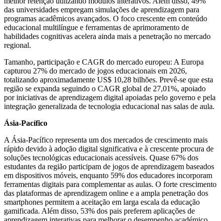
melhor retenção utilizando módulos interativos. Além disso, 49%
das universidades empregam simulações de aprendizagem para
programas acadêmicos avançados. O foco crescente em conteúdo
educacional multilíngue e ferramentas de aprimoramento de
habilidades cognitivas acelera ainda mais a penetração no mercado
regional.
Tamanho, participação e CAGR do mercado europeu: A Europa
capturou 27% do mercado de jogos educacionais em 2026,
totalizando aproximadamente US$ 10,28 bilhões. Prevê-se que esta
região se expanda seguindo o CAGR global de 27,01%, apoiado
por iniciativas de aprendizagem digital apoiadas pelo governo e pela
integração generalizada de tecnologia educacional nas salas de aula.
Ásia-Pacífico
A Ásia-Pacífico representa um dos mercados de crescimento mais
rápido devido à adoção digital significativa e à crescente procura de
soluções tecnológicas educacionais acessíveis. Quase 67% dos
estudantes da região participam de jogos de aprendizagem baseados
em dispositivos móveis, enquanto 59% dos educadores incorporam
ferramentas digitais para complementar as aulas. O forte crescimento
das plataformas de aprendizagem online e a ampla penetração dos
smartphones permitem a aceitação em larga escala da educação
gamificada. Além disso, 53% dos pais preferem aplicações de
aprendizagem interativas para melhorar o desempenho académico,