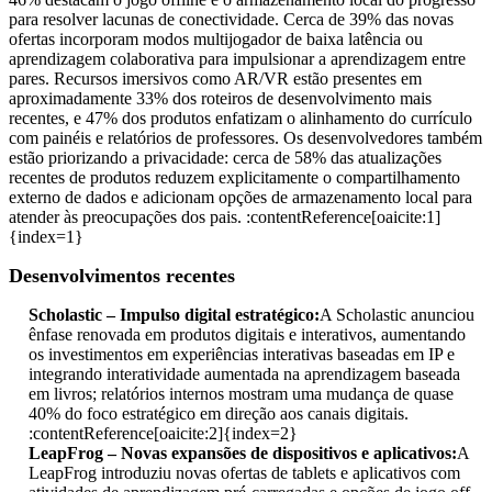
para resolver lacunas de conectividade. Cerca de 39% das novas
ofertas incorporam modos multijogador de baixa latência ou
aprendizagem colaborativa para impulsionar a aprendizagem entre
pares. Recursos imersivos como AR/VR estão presentes em
aproximadamente 33% dos roteiros de desenvolvimento mais
recentes, e 47% dos produtos enfatizam o alinhamento do currículo
com painéis e relatórios de professores. Os desenvolvedores também
estão priorizando a privacidade: cerca de 58% das atualizações
recentes de produtos reduzem explicitamente o compartilhamento
externo de dados e adicionam opções de armazenamento local para
atender às preocupações dos pais. :contentReference[oaicite:1]
{index=1}
Desenvolvimentos recentes
Scholastic – Impulso digital estratégico:
A Scholastic anunciou
ênfase renovada em produtos digitais e interativos, aumentando
os investimentos em experiências interativas baseadas em IP e
integrando interatividade aumentada na aprendizagem baseada
em livros; relatórios internos mostram uma mudança de quase
40% do foco estratégico em direção aos canais digitais.
:contentReference[oaicite:2]{index=2}
LeapFrog – Novas expansões de dispositivos e aplicativos:
A
LeapFrog introduziu novas ofertas de tablets e aplicativos com