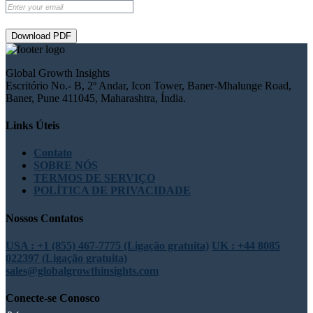
Download PDF
Global Growth Insights
Escritório No.- B, 2º Andar, Icon Tower, Baner-Mhalunge Road,
Baner, Pune 411045, Maharashtra, Índia.
Links Úteis
Contato
SOBRE NÓS
TERMOS DE SERVIÇO
POLÍTICA DE PRIVACIDADE
Nossos Contatos
USA : +1 (855) 467-7775 (Ligação gratuita)
UK : +44 8085
022397 (Ligação gratuita)
sales@globalgrowthinsights.com
Conecte-se Conosco