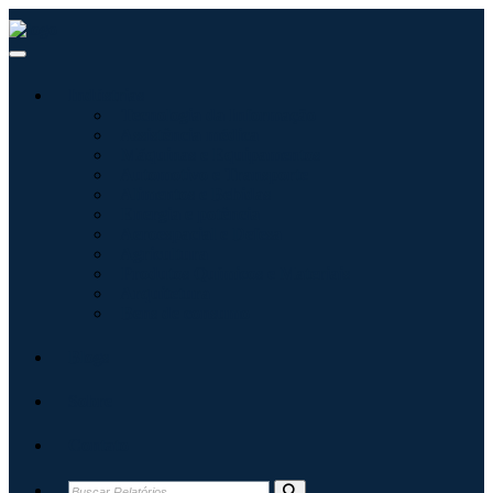
Indústrias
Tecnologia da Informação
Assistência médica
Máquinas e Equipamentos
Automotivo e Transporte
Alimentos e Bebidas
Energia e potência
Aeroespacial e Defesa
Agricultura
Produtos Químicos e Materiais
Arquitetura
Bens de consumo
Blogs
Sobre
Contato